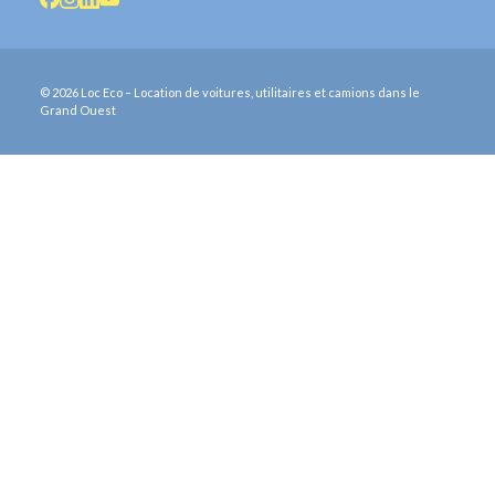
© 2026 Loc Eco – Location de voitures, utilitaires et camions dans le
Grand Ouest