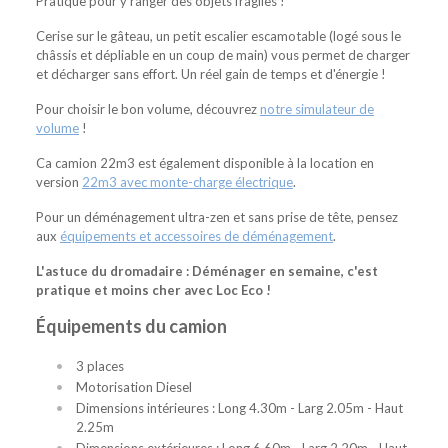
Pratique pour y ranger des objets fragiles !
Cerise sur le gâteau, un petit escalier escamotable (logé sous le
châssis et dépliable en un coup de main) vous permet de charger
et décharger sans effort. Un réel gain de temps et d'énergie !
Pour choisir le bon volume, découvrez
notre simulateur de
volume
!
Ca camion 22m3 est également disponible à la location en
version
22m3 avec monte-charge électrique
.
Pour un déménagement ultra-zen et sans prise de tête, pensez
aux
équipements et accessoires de déménagement
.
L'astuce du dromadaire : Déménager en semaine, c'est
pratique et moins cher avec Loc Eco !
Équipements du camion
3 places
Motorisation Diesel
Dimensions intérieures : Long 4.30m - Larg 2.05m - Haut
2.25m
Dimensions extérieures : Long 6.60m - Larg 2.20m - Haut