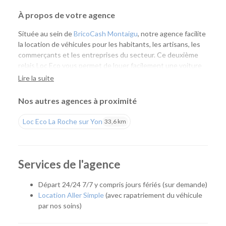
À propos de votre agence
Située au sein de
BricoCash Montaigu
, notre agence facilite
la location de véhicules pour les habitants, les artisans, les
commerçants et les entreprises du secteur. Ce deuxième
relais Loc Eco vous permet de louer facilement une voiture
ou un utilitaire à proximité de chez vous, tout en profitant
Lire la suite
de l'expertise de nos équipes et d'un large choix de
véhicules.
Nos autres agences à proximité
Une agence pensée pour vos besoins du quotidien
Loc Eco La Roche sur Yon
33,6 km
Que vous prépariez un déménagement, des travaux, un
achat de matériaux, un départ en vacances ou un
déplacement professionnel, notre agence vous accompagne
Services de l'agence
avec une solution adaptée. Grâce à son implantation au sein
de BricoCash, vous pouvez récupérer un utilitaire au plus
Départ 24/24 7/7 y compris jours fériés (sur demande)
près de vos achats ou de votre chantier, pour un gain de
Location Aller Simple
(avec rapatriement du véhicule
temps appréciable.
par nos soins)
Quel véhicule choisir ?