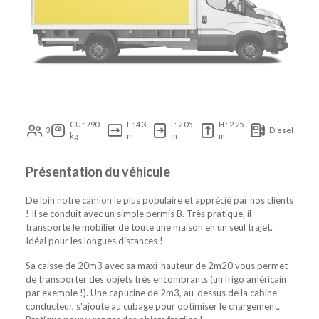
CU : 790
L : 4.3
l : 2.05
H : 2.25
3
Diesel
kg
m
m
m
Présentation du véhicule
De loin notre camion le plus populaire et apprécié par nos clients
! Il se conduit avec un simple permis B. Très pratique, il
transporte le mobilier de toute une maison en un seul trajet.
Idéal pour les longues distances !
Sa caisse de 20m3 avec sa maxi-hauteur de 2m20 vous permet
de transporter des objets très encombrants (un frigo américain
par exemple !). Une capucine de 2m3, au-dessus de la cabine
conducteur, s'ajoute au cubage pour optimiser le chargement.