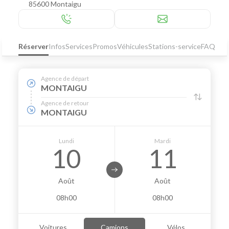
85600 Montaigu
Réserver
Infos
Services
Promos
Véhicules
Stations-service
FAQ
Agence de départ
MONTAIGU
Agence de retour
MONTAIGU
Lundi
Mardi
10
11
Août
Août
08h00
08h00
Voitures
Camions
Vélos