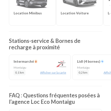
En résumé - Location de voiture à Montaigu
Lieu de prise en charge :
Montaigu
(à 40 km de La
Location Voiture
L
Location Minibus
Roche-sur-Yon)
Agences de location à proximité :
La Roche sur Yon
Catégories de voitures :
Citadines
-
Routières
-
SUV
-
Monospaces et Minibus
-
Cabriolets
Catégories d'utilitaires :
Camions de déménagement
-
Stations-service & Bornes de
Frigorifiques
-
Véhicules de société
-
Camions de
recharge à proximité
chantier
Intermarché
Lidl (4 bornes)
Montaigu
Montaigu
0,1 km
Afficher sur la carte
0,2 km
Affich
FAQ : Questions fréquentes posées à
l’agence Loc Eco Montaigu