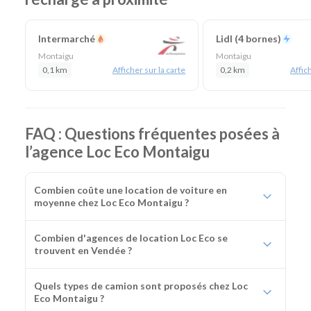
chantier
Intermarché
Lidl (4 bornes)
Montaigu
Montaigu
0,1 km
Afficher sur la carte
0,2 km
Affich
FAQ : Questions fréquentes posées à
l’agence Loc Eco Montaigu
Combien coûte une location de voiture en
moyenne chez Loc Eco Montaigu ?
Combien d'agences de location Loc Eco se
trouvent en Vendée ?
Quels types de camion sont proposés chez Loc
Eco Montaigu ?