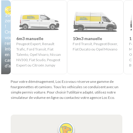
Réservez
Offre
100%
zen
!
On
vous
6m3 manuelle
10m3 manuelle
1
rembourse
Peugeot Expert, Renault
Ford Transit, Peugeot Boxer,
Fo
intégralement
Trafic, Ford Transit, Fiat
Fiat Ducato ou Opel Movano
Ma
en
Talento, Opel Vivaro, Nissan
Op
cas
NV300, Fiat Scudo, Peugeot
Ci
d'annulation
Expert ou Citroën Jumpy
Be
Pour votre déménagement, Loc Eco vous réserve une gamme de
fourgonnettes et camions. Tous les véhicules se conduisent avec un
simple permis voiture. Pour choisir l'utilitaire adapté, utilisez notre
simulateur de volume en ligne ou contactez votre agence Loc Eco.