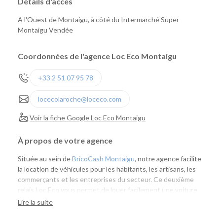
Détails d'accès
A l'Ouest de Montaigu, à côté du Intermarché Super
Montaigu Vendée
Coordonnées de l'agence Loc Eco Montaigu
+33 2 51 07 95 78
locecolaroche@loceco.com
Voir la fiche Google Loc Eco Montaigu
À propos de votre agence
Située au sein de
BricoCash Montaigu
, notre agence facilite
la location de véhicules pour les habitants, les artisans, les
commerçants et les entreprises du secteur. Ce deuxième
relais Loc Eco vous permet de louer facilement une voiture
ou un utilitaire à proximité de chez vous, tout en profitant
Lire la suite
de l'expertise de nos équipes et d'un large choix de
véhicules.