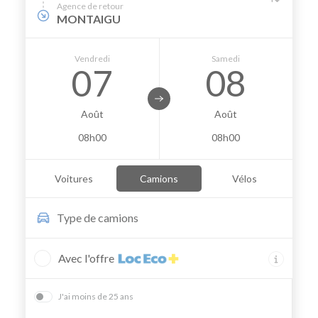
Agence de retour
MONTAIGU
Vendredi
Samedi
07
08
Août
Août
08h00
08h00
Voitures
Camions
Vélos
Type de
camions
Avec l'offre
J'ai moins de 25 ans