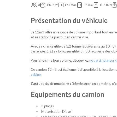
3
CU : 1,2t
L : 3.55 m
l : 1.8 m
H : 1.82 m
Présentation du véhicule
Le 12m3 offre un espace de volume important tout en rest
et se stationne partout en centre-ville.
Avec sa charge utile de 1,2 tonne (équivalente au 10m3), 
carrelage...). Et sa longueur utile (3m50) accueille des ob
Pour choisir le bon volume, découvrez
notre simulateur 
Ce camion 12m3 est également disponible à la location 
cabine
.
L'astuce du dromadaire : Déménager en semaine, c'es
Équipements du camion
3 places
Motorisation Diesel