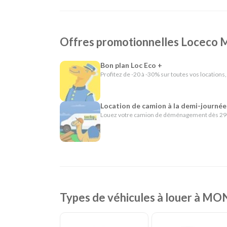
Depuis plus de 40 ans, Loc Eco propose une location
nous appliquons cette même philosophie en offrant un
Offres promotionnelles Locec
véhicules adaptés aussi bien aux particuliers qu'aux 
En résumé - Location de voiture à Montaigu
Bon plan Loc Eco +
Profitez de -20 à -30% sur toutes vos locations,
Lieu de prise en charge :
Montaigu
(à 40 km de
Agences de location à proximité :
La Roche su
Catégories de voitures :
Citadines
-
Routières
Location de camion à la demi-journée
Catégories d'utilitaires :
Camions de déménag
Louez votre camion de déménagement dès 29€
chantier
Types de véhicules à louer à M