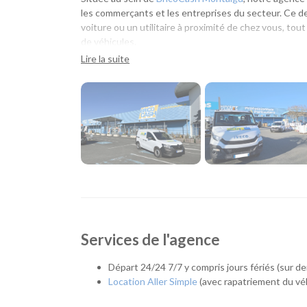
les commerçants et les entreprises du secteur. Ce d
voiture ou un utilitaire à proximité de chez vous, tout
de véhicules.
Lire la suite
Une agence pensée pour vos besoins du quotidien
Que vous prépariez un déménagement, des travaux, u
déplacement professionnel, notre agence vous accom
au sein de BricoCash, vous pouvez récupérer un utilit
gain de temps appréciable.
Quel véhicule choisir ?
Notre agence de Montaigu propose une gamme complè
Citadines et compactes pour les déplacements
Services de l'agence
Routières, SUV et monospaces pour les week-end
Minibus pour voyager à plusieurs.
Utilitaires de différentes capacités pour tra
Départ 24/24 7/7 y compris jours fériés (sur 
aux besoins des professionnels.
Location Aller Simple
(avec rapatriement du véh
L'esprit Loc Eco