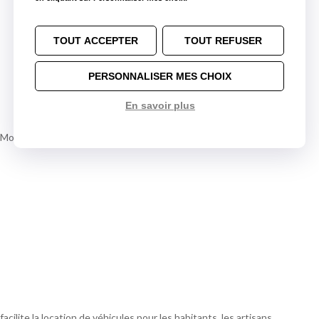
TOUT ACCEPTER
TOUT REFUSER
PERSONNALISER MES CHOIX
En savoir plus
r Montaigu Vendée
facilite la location de véhicules pour les habitants, les artisans,