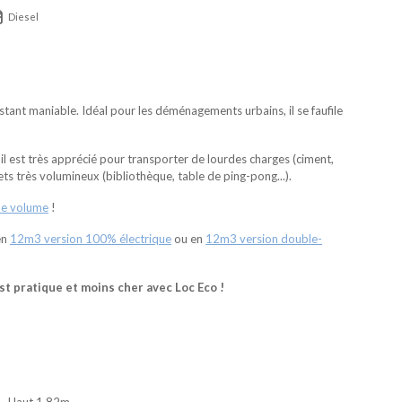
Diesel
ant maniable. Idéal pour les déménagements urbains, il se faufile
il est très apprécié pour transporter de lourdes charges (ciment,
jets très volumineux (bibliothèque, table de ping-pong...).
de volume
!
en
12m3 version 100% électrique
ou en
12m3 version double-
t pratique et moins cher avec Loc Eco !