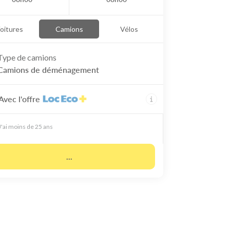
oitures
Camions
Vélos
Type de
camions
Camions de déménagement
Avec l'offre
J'ai moins de 25 ans
...