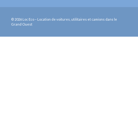
© 2026 Loc Eco – Location de voitures, utilitaires et camions dans le
Grand Ouest