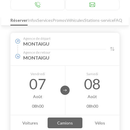
Réserver
Infos
Services
Promos
Véhicules
Stations-service
FAQ
Agence de départ
MONTAIGU
Agence de retour
MONTAIGU
Vendredi
Samedi
07
08
Août
Août
08h00
08h00
Voitures
Camions
Vélos