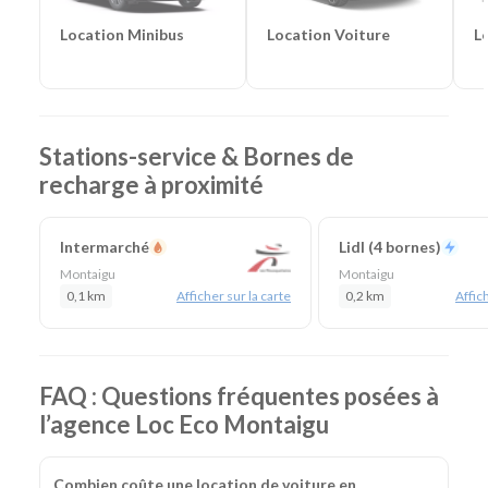
Lieu de prise en charge :
Montaigu
(à 40 km de La
Location Voiture
L
Location Minibus
Roche-sur-Yon)
Agences de location à proximité :
La Roche sur Yon
Catégories de voitures :
Citadines
-
Routières
-
SUV
-
Monospaces et Minibus
-
Cabriolets
Catégories d'utilitaires :
Camions de déménagement
-
Stations-service & Bornes de
Frigorifiques
-
Véhicules de société
-
Camions de
recharge à proximité
chantier
Intermarché
Lidl (4 bornes)
Montaigu
Montaigu
0,1 km
Afficher sur la carte
0,2 km
Affich
FAQ : Questions fréquentes posées à
l’agence Loc Eco Montaigu
Combien coûte une location de voiture en