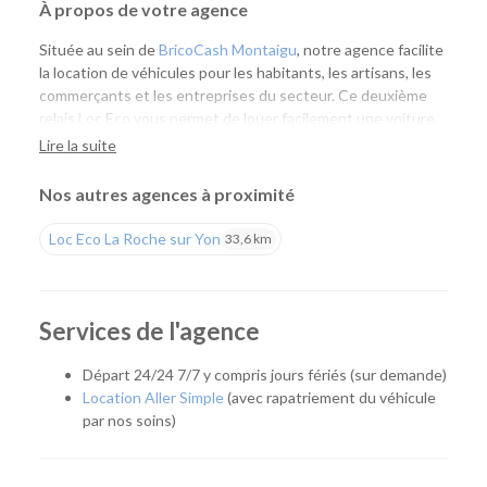
À propos de votre agence
Située au sein de
BricoCash Montaigu
, notre agence facilite
la location de véhicules pour les habitants, les artisans, les
commerçants et les entreprises du secteur. Ce deuxième
relais Loc Eco vous permet de louer facilement une voiture
ou un utilitaire à proximité de chez vous, tout en profitant
Lire la suite
de l'expertise de nos équipes et d'un large choix de
véhicules.
Nos autres agences à proximité
Une agence pensée pour vos besoins du quotidien
Loc Eco La Roche sur Yon
33,6 km
Que vous prépariez un déménagement, des travaux, un
achat de matériaux, un départ en vacances ou un
déplacement professionnel, notre agence vous accompagne
Services de l'agence
avec une solution adaptée. Grâce à son implantation au sein
de BricoCash, vous pouvez récupérer un utilitaire au plus
Départ 24/24 7/7 y compris jours fériés (sur demande)
près de vos achats ou de votre chantier, pour un gain de
Location Aller Simple
(avec rapatriement du véhicule
temps appréciable.
par nos soins)
Quel véhicule choisir ?