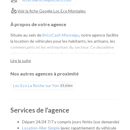
Voir la fiche Google Loc Eco Montaigu
À propos de votre agence
Située au sein de
BricoCash Montaigu
, notre agence facilite
la location de véhicules pour les habitants, les artisans, les
commerçants et les entreprises du secteur. Ce deuxième
relais Loc Eco vous permet de louer facilement une voiture
ou un utilitaire à proximité de chez vous, tout en profitant
Lire la suite
de l'expertise de nos équipes et d'un large choix de
véhicules.
Nos autres agences à proximité
Une agence pensée pour vos besoins du quotidien
Loc Eco La Roche sur Yon
33,6 km
Que vous prépariez un déménagement, des travaux, un
achat de matériaux, un départ en vacances ou un
déplacement professionnel, notre agence vous accompagne
Services de l'agence
avec une solution adaptée. Grâce à son implantation au sein
de BricoCash, vous pouvez récupérer un utilitaire au plus
Départ 24/24 7/7 y compris jours fériés (sur demande)
près de vos achats ou de votre chantier, pour un gain de
Location Aller Simple
(avec rapatriement du véhicule