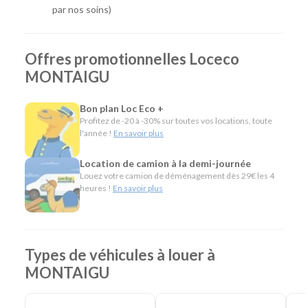
temps appréciable.
par nos soins)
Quel véhicule choisir ?
Offres promotionnelles Loceco
Notre agence de Montaigu propose une gamme complète
MONTAIGU
de véhicules pour répondre à tous les besoins :
Citadines et compactes pour les déplacements
Bon plan Loc Eco +
quotidiens ou professionnels.
Profitez de -20 à -30% sur toutes vos locations, toute
Routières, SUV et monospaces pour les week-ends,
l'année !
En savoir plus
les vacances et les trajets en famille.
Minibus pour voyager à plusieurs.
Location de camion à la demi-journée
Utilitaires de différentes capacités pour transporter
Louez votre camion de déménagement dès 29€ les 4
des matériaux, réaliser un déménagement ou
heures !
En savoir plus
répondre aux besoins des professionnels.
L'esprit Loc Eco
Types de véhicules à louer à
Depuis plus de 40 ans, Loc Eco propose une location de
MONTAIGU
véhicules simple, économique et accessible. À Montaigu,
nous appliquons cette même philosophie en offrant une
solution de proximité, avec des tarifs compétitifs et des