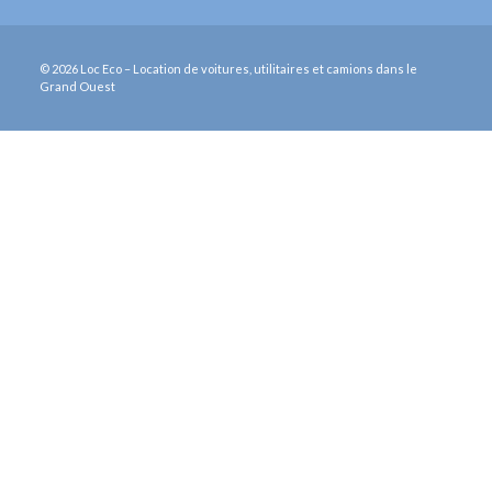
© 2026 Loc Eco – Location de voitures, utilitaires et camions dans le
Grand Ouest