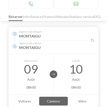
Réserver
Infos
Services
Promos
Véhicules
Stations-service
FAQ
Agence de départ
MONTAIGU
Agence de retour
MONTAIGU
Dimanche
Lundi
09
10
Août
Août
08h00
08h00
Voitures
Camions
Vélos