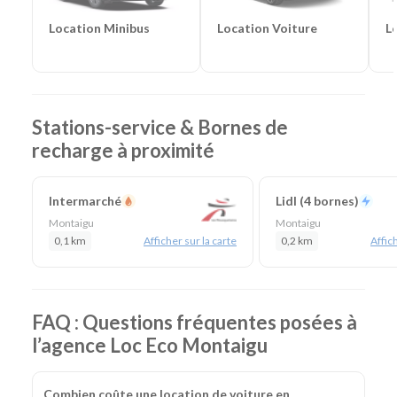
Lieu de prise en charge :
Montaigu
(à 40 km de La
Location Voiture
L
Location Minibus
Roche-sur-Yon)
Agences de location à proximité :
La Roche sur Yon
Catégories de voitures :
Citadines
-
Routières
-
SUV
-
Monospaces et Minibus
-
Cabriolets
Catégories d'utilitaires :
Camions de déménagement
-
Stations-service & Bornes de
Frigorifiques
-
Véhicules de société
-
Camions de
recharge à proximité
chantier
Intermarché
Lidl (4 bornes)
Montaigu
Montaigu
0,1 km
Afficher sur la carte
0,2 km
Affich
FAQ : Questions fréquentes posées à
l’agence Loc Eco Montaigu
Combien coûte une location de voiture en