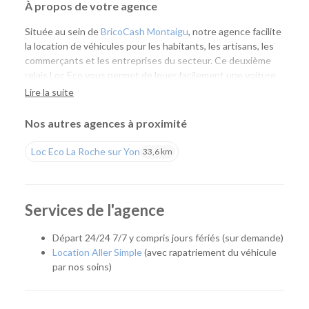
À propos de votre agence
Située au sein de
BricoCash Montaigu
, notre agence facilite
la location de véhicules pour les habitants, les artisans, les
commerçants et les entreprises du secteur. Ce deuxième
relais Loc Eco vous permet de louer facilement une voiture
ou un utilitaire à proximité de chez vous, tout en profitant
Lire la suite
de l'expertise de nos équipes et d'un large choix de
véhicules.
Nos autres agences à proximité
Une agence pensée pour vos besoins du quotidien
Loc Eco La Roche sur Yon
33,6 km
Que vous prépariez un déménagement, des travaux, un
achat de matériaux, un départ en vacances ou un
déplacement professionnel, notre agence vous accompagne
Services de l'agence
avec une solution adaptée. Grâce à son implantation au sein
de BricoCash, vous pouvez récupérer un utilitaire au plus
Départ 24/24 7/7 y compris jours fériés (sur demande)
près de vos achats ou de votre chantier, pour un gain de
Location Aller Simple
(avec rapatriement du véhicule
temps appréciable.
par nos soins)
Quel véhicule choisir ?