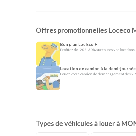
L'esprit Loc Eco
Depuis plus de 40 ans, Loc Eco propose une location
nous appliquons cette même philosophie en offrant un
Offres promotionnelles Locec
véhicules adaptés aussi bien aux particuliers qu'aux 
En résumé - Location de voiture à Montaigu
Bon plan Loc Eco +
Profitez de -20 à -30% sur toutes vos locations,
Lieu de prise en charge :
Montaigu
(à 40 km de
Agences de location à proximité :
La Roche su
Catégories de voitures :
Citadines
-
Routières
Location de camion à la demi-journée
Catégories d'utilitaires :
Camions de déménag
Louez votre camion de déménagement dès 29€
chantier
Types de véhicules à louer à M