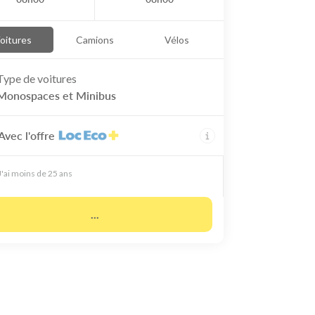
oitures
Camions
Vélos
Type de
voitures
Monospaces et Minibus
Avec l'offre
J'ai moins de 25 ans
...