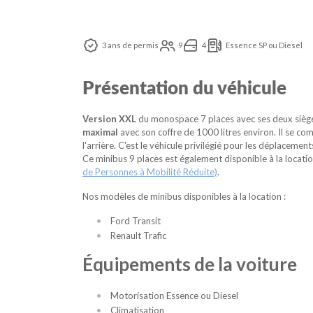
3 ans de permis
9
4
Essence SP ou Diesel
Présentation du véhicule
Version XXL
du monospace 7 places avec ses deux sièges
maximal
avec son coffre de 1000 litres environ. Il se c
l'arrière. C'est le véhicule privilégié pour les déplacement
Ce minibus 9 places est également disponible à la locati
de Personnes à Mobilité Réduite)
.
Nos modèles de minibus disponibles à la location :
Ford Transit
Renault Trafic
Équipements de la voiture
Motorisation Essence ou Diesel
Climatisation