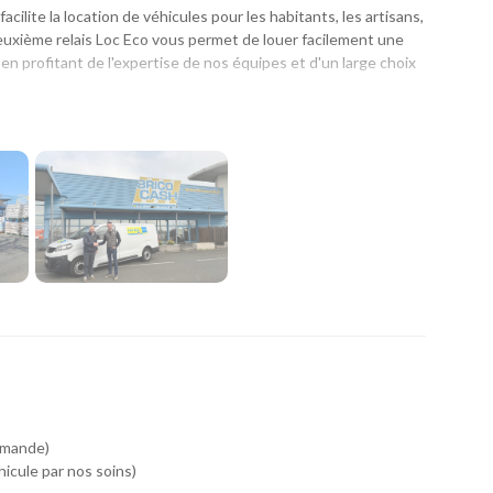
facilite la location de véhicules pour les habitants, les artisans,
euxième relais Loc Eco vous permet de louer facilement une
 en profitant de l'expertise de nos équipes et d'un large choix
n achat de matériaux, un départ en vacances ou un
pagne avec une solution adaptée. Grâce à son implantation
aire au plus près de vos achats ou de votre chantier, pour un
te de véhicules pour répondre à tous les besoins :
 quotidiens ou professionnels.
s, les vacances et les trajets en famille.
nsporter des matériaux, réaliser un déménagement ou répondre
demande)
icule par nos soins)