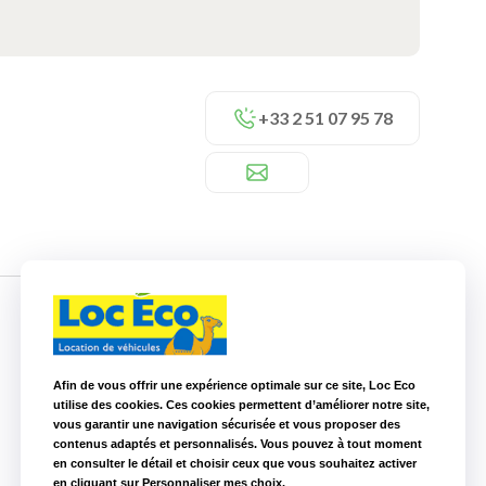
+33 2 51 07 95 78
Nos autres agences à proximité
Afin de vous offrir une expérience optimale sur ce site, Loc Eco
utilise des cookies. Ces cookies permettent d’améliorer notre site,
vous garantir une navigation sécurisée et vous proposer des
Loc Eco La Roche sur Yon
33,6 km
contenus adaptés et personnalisés. Vous pouvez à tout moment
en consulter le détail et choisir ceux que vous souhaitez activer
en cliquant sur Personnaliser mes choix.