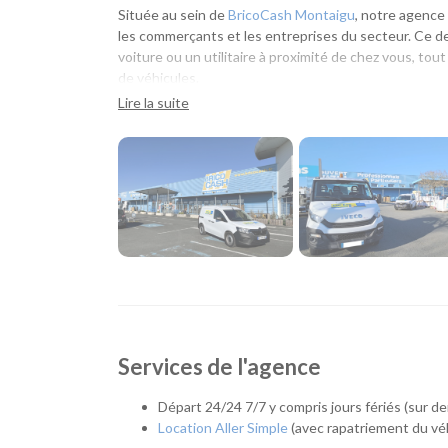
Située au sein de
BricoCash Montaigu
, notre agence 
les commerçants et les entreprises du secteur. Ce d
voiture ou un utilitaire à proximité de chez vous, tout
de véhicules.
Lire la suite
Une agence pensée pour vos besoins du quotidien
Que vous prépariez un déménagement, des travaux, u
déplacement professionnel, notre agence vous accom
au sein de BricoCash, vous pouvez récupérer un utilit
gain de temps appréciable.
Quel véhicule choisir ?
Notre agence de Montaigu propose une gamme complè
Citadines et compactes pour les déplacements
Services de l'agence
Routières, SUV et monospaces pour les week-end
Minibus pour voyager à plusieurs.
Utilitaires de différentes capacités pour tra
Départ 24/24 7/7 y compris jours fériés (sur 
aux besoins des professionnels.
Location Aller Simple
(avec rapatriement du véh