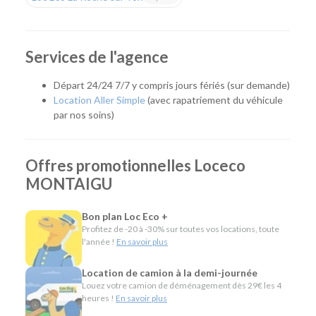
Que vous prépariez un déménagement, des travaux, un
achat de matériaux, un départ en vacances ou un
déplacement professionnel, notre agence vous accompagne
Services de l'agence
avec une solution adaptée. Grâce à son implantation au sein
de BricoCash, vous pouvez récupérer un utilitaire au plus
Départ 24/24 7/7 y compris jours fériés (sur demande)
près de vos achats ou de votre chantier, pour un gain de
Location Aller Simple
(avec rapatriement du véhicule
temps appréciable.
par nos soins)
Quel véhicule choisir ?
Offres promotionnelles Loceco
Notre agence de Montaigu propose une gamme complète
MONTAIGU
de véhicules pour répondre à tous les besoins :
Citadines et compactes pour les déplacements
Bon plan Loc Eco +
quotidiens ou professionnels.
Profitez de -20 à -30% sur toutes vos locations, toute
Routières, SUV et monospaces pour les week-ends,
l'année !
En savoir plus
les vacances et les trajets en famille.
Minibus pour voyager à plusieurs.
Location de camion à la demi-journée
Utilitaires de différentes capacités pour transporter
Louez votre camion de déménagement dès 29€ les 4
des matériaux, réaliser un déménagement ou
heures !
En savoir plus
répondre aux besoins des professionnels.