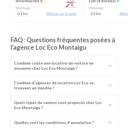
Intermarché
Lidl (4 bornes)
Montaigu
Montaigu
0,1 km
Afficher sur la carte
0,2 km
Affich
FAQ : Questions fréquentes posées à
l’agence Loc Eco Montaigu
Combien coûte une location de voiture en
moyenne chez Loc Eco Montaigu ?
Combien d'agences de location Loc Eco se
trouvent en Vendée ?
Quels types de camion sont proposés chez Loc
Eco Montaigu ?
Quelles sont les conditions d'annulation ?