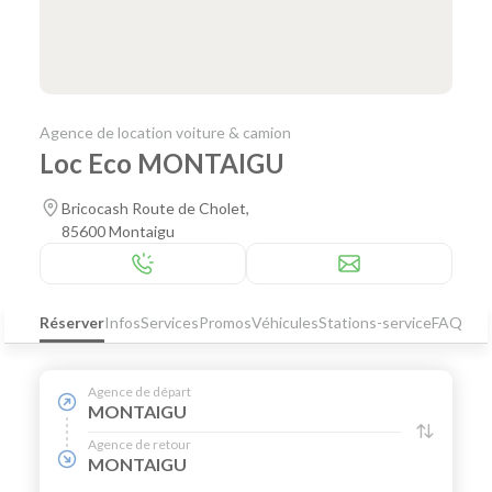
Agence de location voiture & camion
Loc Eco MONTAIGU
Bricocash Route de Cholet,
85600 Montaigu
Réserver
Infos
Services
Promos
Véhicules
Stations-service
FAQ
Agence de départ
MONTAIGU
Agence de retour
MONTAIGU