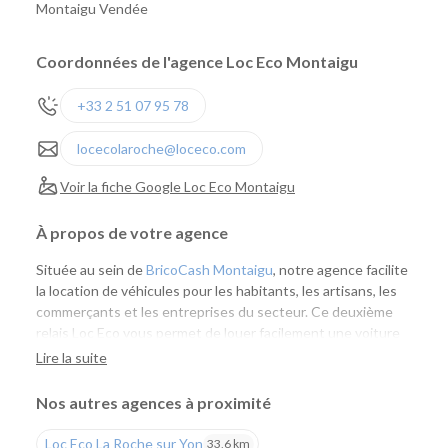
Montaigu Vendée
Coordonnées de l'agence Loc Eco Montaigu
+33 2 51 07 95 78
locecolaroche@loceco.com
Voir la fiche Google Loc Eco Montaigu
À propos de votre agence
Située au sein de
BricoCash Montaigu
, notre agence facilite
la location de véhicules pour les habitants, les artisans, les
commerçants et les entreprises du secteur. Ce deuxième
relais Loc Eco vous permet de louer facilement une voiture
ou un utilitaire à proximité de chez vous, tout en profitant
Lire la suite
de l'expertise de nos équipes et d'un large choix de
véhicules.
Nos autres agences à proximité
Une agence pensée pour vos besoins du quotidien
Loc Eco La Roche sur Yon
33,6 km