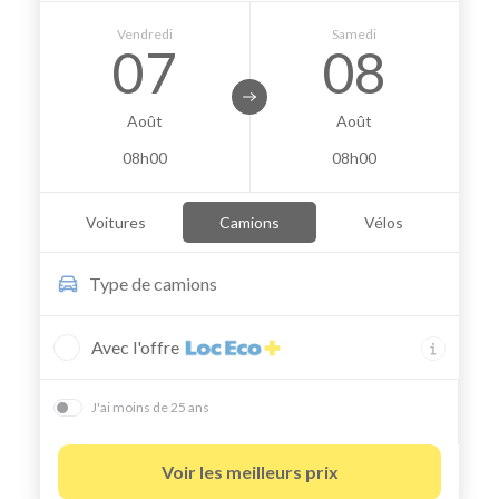
Vendredi
Samedi
07
08
Août
Août
08h00
08h00
Voitures
Camions
Vélos
Type de
camions
Avec l'offre
J'ai moins de 25 ans
Voir les meilleurs prix