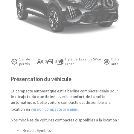
1 an de
Hybride, Essence SP ou
Boîte
5
5
permis
Diesel
auto
Présentation du véhicule
La compacte automatique est la berline compacte idéale pour
les trajets du quotidien
, avec le
confort de la boîte
automatique
. Cette voiture compacte est disponible à la
location en
version compacte premium
.
Nos modèles de voitures compactes disponibles à la location :
Renault Symbioz