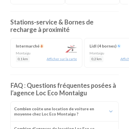
Agences de location à proximité :
La Roche sur Yon
Catégories de voitures :
Citadines
-
Routières
-
SUV
-
Monospaces et Minibus
-
Cabriolets
Catégories d'utilitaires :
Camions de déménagement
-
Stations-service & Bornes de
Frigorifiques
-
Véhicules de société
-
Camions de
recharge à proximité
chantier
Intermarché
Lidl (4 bornes)
Montaigu
Montaigu
0,1 km
Afficher sur la carte
0,2 km
Affich
FAQ : Questions fréquentes posées à
l’agence Loc Eco Montaigu
Combien coûte une location de voiture en
moyenne chez Loc Eco Montaigu ?
Combien d'agences de location Loc Eco se