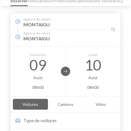
Réserver
Infos
Services
Promos
Véhicules
Stations-service
FAQ
Agence de départ
MONTAIGU
Agence de retour
MONTAIGU
Dimanche
Lundi
09
10
Août
Août
08h00
08h00
Voitures
Camions
Vélos
Type de
voitures