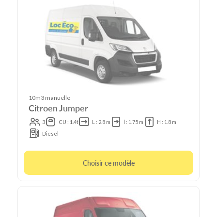
10m3 manuelle
Citroen Jumper
3
CU : 1.4t
L : 2.8 m
l : 1.75 m
H : 1.8 m
Diesel
Choisir ce modèle