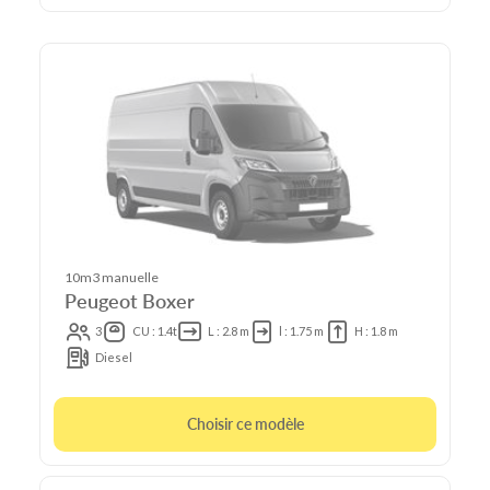
10m3 manuelle
Peugeot Boxer
3
CU : 1.4t
L : 2.8 m
l : 1.75 m
H : 1.8 m
Diesel
Choisir ce modèle