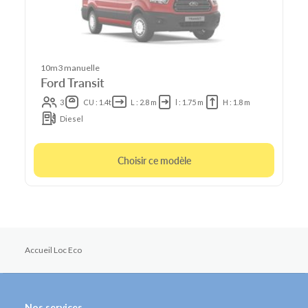
10m3 manuelle
Ford Transit
3
CU : 1.4t
L : 2.8 m
l : 1.75 m
H : 1.8 m
Diesel
Choisir ce modèle
Accueil Loc Eco
Nos services