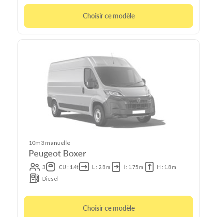
Choisir ce modèle
10m3 manuelle
Peugeot Boxer
3
CU : 1.4t
L : 2.8 m
l : 1.75 m
H : 1.8 m
Diesel
Choisir ce modèle