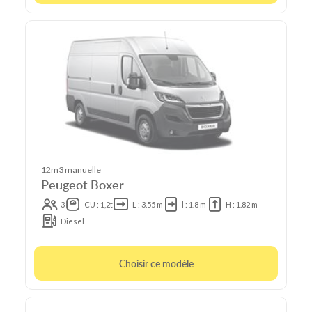
12m3 manuelle
Peugeot Boxer
3
CU : 1,2t
L : 3.55 m
l : 1.8 m
H : 1.82 m
Diesel
Choisir ce modèle