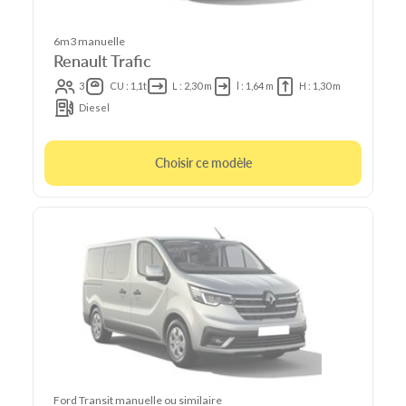
6m3 manuelle
Renault Trafic
3
CU : 1,1t
L : 2,30 m
l : 1,64 m
H : 1,30 m
Diesel
Choisir ce modèle
Ford Transit manuelle ou similaire