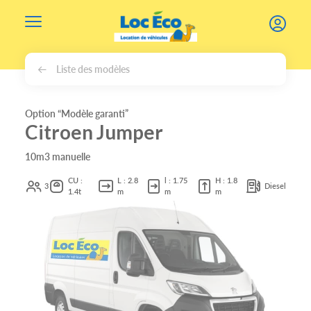
Gérer les cookies
Liste des modèles
Option “Modèle garanti”
Citroen Jumper
10m3 manuelle
CU :
L : 2.8
l : 1.75
H : 1.8
3
Diesel
1.4t
m
m
m