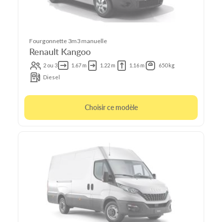
Fourgonnette 3m3 manuelle
Renault Kangoo
2 ou 3
1.67 m
1.22 m
1.16 m
650 kg
Diesel
Choisir ce modèle