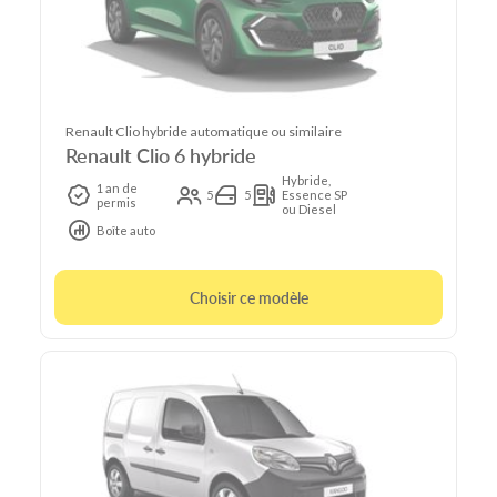
Renault Clio hybride automatique ou similaire
Renault Clio 6 hybride
Hybride,
1 an de
5
5
Essence SP
permis
ou Diesel
Boîte auto
Choisir ce modèle