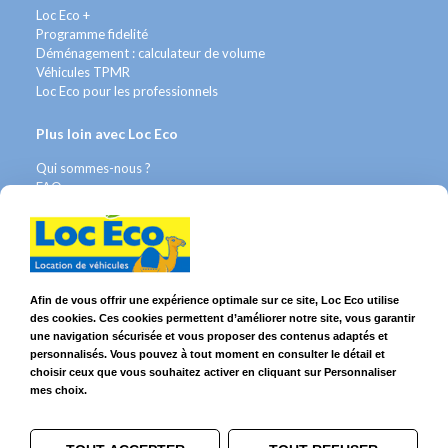
Loc Eco +
Programme fidelité
Déménagement : calculateur de volume
Véhicules TPMR
Loc Eco pour les professionnels
Plus loin avec Loc Eco
Qui sommes-nous ?
FAQ
Contact WhatsApp
Nous recrutons
Avis Clients
Légal
Afin de vous offrir une expérience optimale sur ce site, Loc Eco utilise
des cookies. Ces cookies permettent d’améliorer notre site, vous garantir
Franchises & Assurances
une navigation sécurisée et vous proposer des contenus adaptés et
Conditions Générales
personnalisés. Vous pouvez à tout moment en consulter le détail et
Données personnelles
choisir ceux que vous souhaitez activer en cliquant sur Personnaliser
Mentions Légales
mes choix.
Cookies