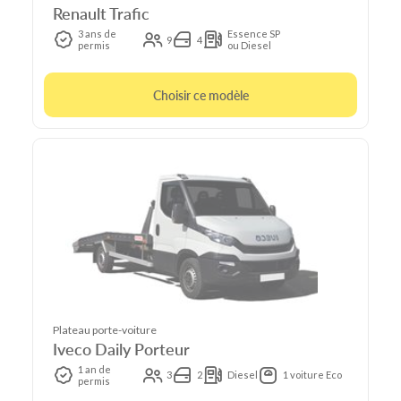
Renault Trafic
3 ans de
Essence SP
9
4
permis
ou Diesel
Choisir ce modèle
Plateau porte-voiture
Iveco Daily Porteur
1 an de
3
2
Diesel
1 voiture Eco
permis