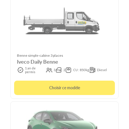
Benne simple-cabine 3 places
Iveco Daily Benne
1 an de
3
2
CU : 850 kg
Diesel
permis
Choisir ce modèle