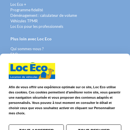
Loc Eco +
Programme fidelité
Déménagement : calculateur de volume
Véhicules TPMR
Loc Eco pour les professionnels
Plus loin avec Loc Eco
Qui sommes-nous ?
FAQ
Contact WhatsApp
Nous recrutons
Avis Clients
Légal
Afin de vous offrir une expérience optimale sur ce site, Loc Eco utilise
des cookies. Ces cookies permettent d’améliorer notre site, vous garantir
Franchises & Assurances
une navigation sécurisée et vous proposer des contenus adaptés et
Conditions Générales
personnalisés. Vous pouvez à tout moment en consulter le détail et
Données personnelles
choisir ceux que vous souhaitez activer en cliquant sur Personnaliser
Mentions Légales
mes choix.
Cookies