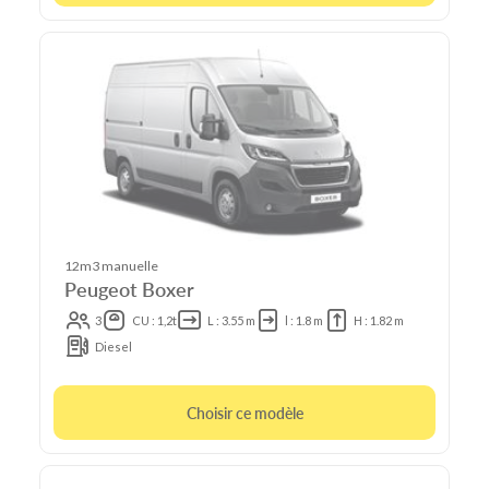
12m3 manuelle
Peugeot Boxer
3
CU : 1,2t
L : 3.55 m
l : 1.8 m
H : 1.82 m
Diesel
Choisir ce modèle