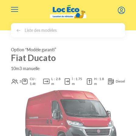
Gérer les cookies
Liste des modèles
Option “Modèle garanti”
Fiat Ducato
10m3 manuelle
CU :
L : 2.8
l : 1.75
H : 1.8
3
Diesel
1.4t
m
m
m