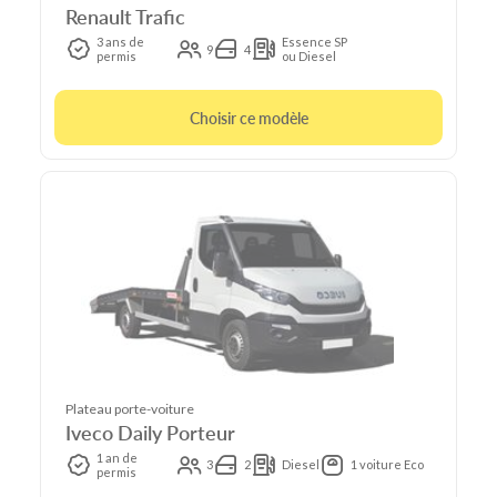
Renault Trafic
3 ans de
Essence SP
9
4
permis
ou Diesel
Choisir ce modèle
Plateau porte-voiture
Iveco Daily Porteur
1 an de
3
2
Diesel
1 voiture Eco
permis