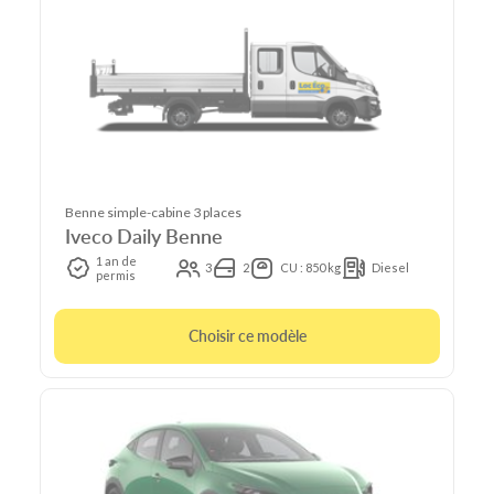
Benne simple-cabine 3 places
Iveco Daily Benne
1 an de
3
2
CU : 850 kg
Diesel
permis
Choisir ce modèle