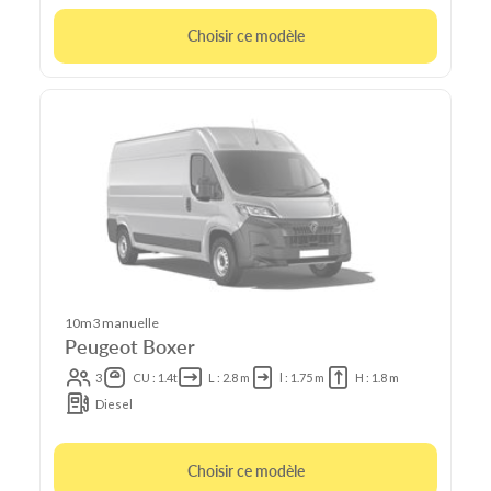
Choisir ce modèle
10m3 manuelle
Peugeot Boxer
3
CU : 1.4t
L : 2.8 m
l : 1.75 m
H : 1.8 m
Diesel
Choisir ce modèle