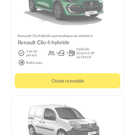
Renault Clio hybride automatique ou similaire
Renault Clio 6 hybride
Hybride,
1 an de
5
5
Essence SP
permis
ou Diesel
Boîte auto
Choisir ce modèle