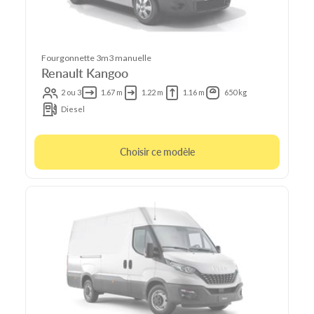
Fourgonnette 3m3 manuelle
Renault Kangoo
2 ou 3
1.67 m
1.22 m
1.16 m
650 kg
Diesel
Choisir ce modèle