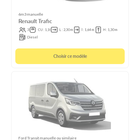
6m3 manuelle
Renault Trafic
3
CU : 1,1t
L : 2,30 m
l : 1,64 m
H : 1,30 m
Diesel
Choisir ce modèle
Ford Transit manuelle ou similaire