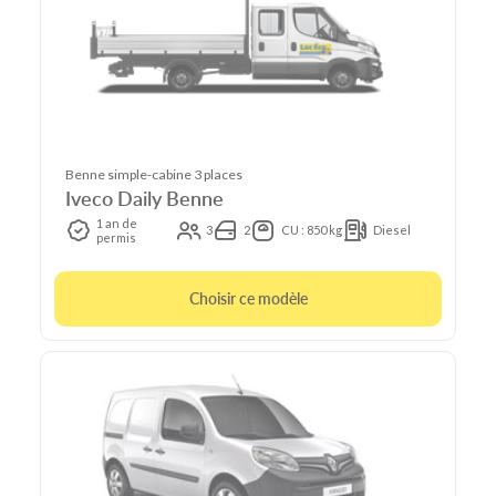
Benne simple-cabine 3 places
Iveco Daily Benne
1 an de
3
2
CU : 850 kg
Diesel
permis
Choisir ce modèle