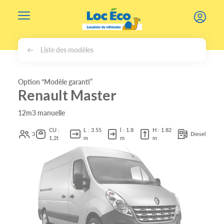
Gérer les cookies
Liste des modèles
Option “Modèle garanti”
Renault Master
12m3 manuelle
CU :
L : 3.55
l : 1.8
H : 1.82
3
Diesel
1,2t
m
m
m