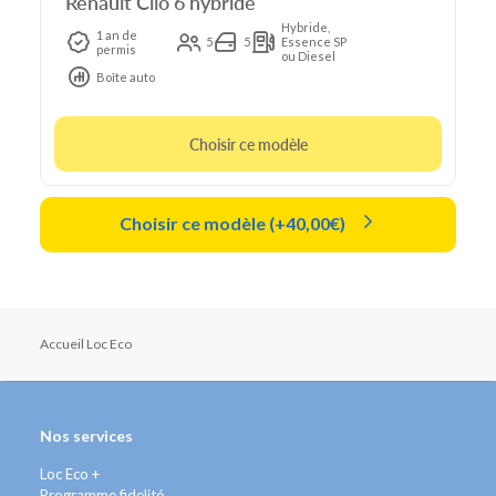
Renault Clio 6 hybride
Hybride,
1 an de
5
5
Essence SP
permis
ou Diesel
Boîte auto
Choisir ce modèle
Choisir ce modèle (+40,00€)
Accueil Loc Eco
Nos services
Loc Eco +
Programme fidelité