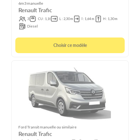
6m3 manuelle
Renault Trafic
3
CU : 1,1t
L : 2,30 m
l : 1,64 m
H : 1,30 m
Diesel
Choisir ce modèle
Ford Transit manuelle ou similaire
Renault Trafic