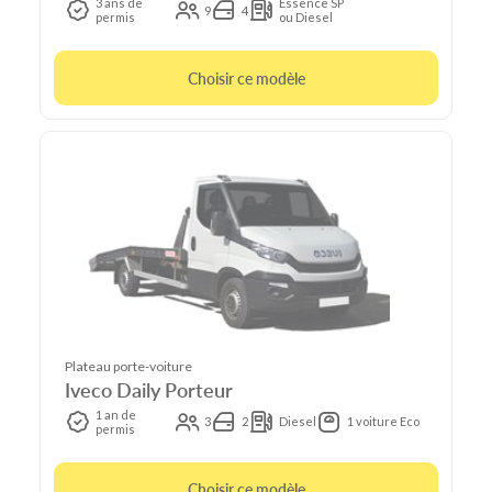
3 ans de
Essence SP
9
4
permis
ou Diesel
Choisir ce modèle
Plateau porte-voiture
Iveco Daily Porteur
1 an de
3
2
Diesel
1 voiture Eco
permis
Choisir ce modèle