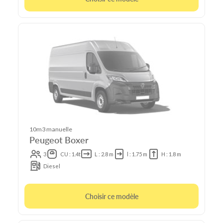
10m3 manuelle
Peugeot Boxer
3
CU : 1.4t
L : 2.8 m
l : 1.75 m
H : 1.8 m
Diesel
Choisir ce modèle