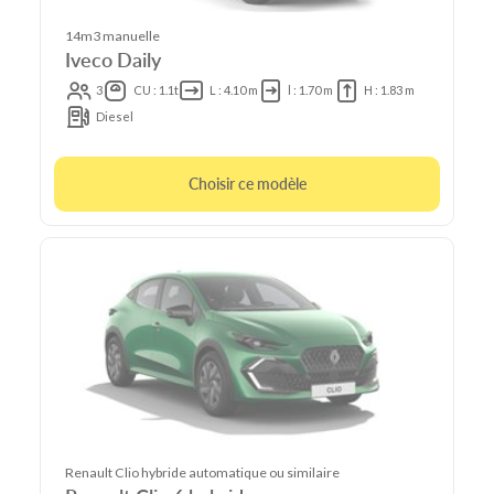
14m3 manuelle
Iveco Daily
3
CU : 1.1t
L : 4.10 m
l : 1.70 m
H : 1.83 m
Diesel
Choisir ce modèle
Renault Clio hybride automatique ou similaire