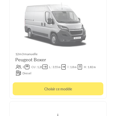
12m3 manuelle
Peugeot Boxer
3
CU : 1,2t
L : 3.55 m
l : 1.8 m
H : 1.82 m
Diesel
Choisir ce modèle