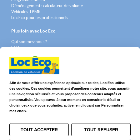
Déménagement : calculateur de volume
Véhicules TPMR
Loc Eco pour les professionnels
Plus loin avec Loc Eco
Qui sommes-nous ?
FAQ
Contact WhatsApp
Nous recrutons
Avis Clients
Légal
Afin de vous offrir une expérience optimale sur ce site, Loc Eco utilise
des cookies. Ces cookies permettent d’améliorer notre site, vous garantir
Franchises & Assurances
une navigation sécurisée et vous proposer des contenus adaptés et
Conditions Générales
personnalisés. Vous pouvez à tout moment en consulter le détail et
Données personnelles
choisir ceux que vous souhaitez activer en cliquant sur Personnaliser
Mentions Légales
mes choix.
Cookies
TOUT ACCEPTER
TOUT REFUSER
Suivez-nous sur