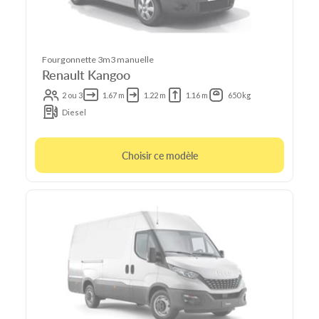
Fourgonnette 3m3 manuelle
Renault Kangoo
2 ou 3
1.67 m
1.22 m
1.16 m
650 kg
Diesel
Choisir ce modèle