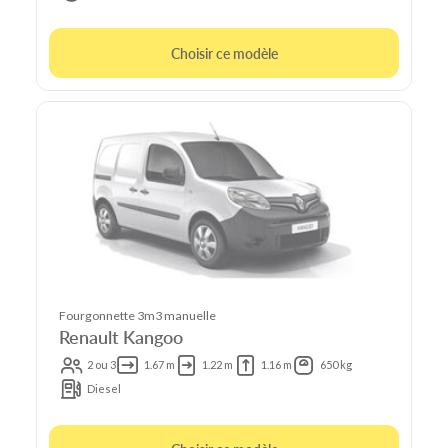
Choisir ce modèle
Fourgonnette 3m3 manuelle
Renault Kangoo
2 ou 3
1.67 m
1.22 m
1.16 m
650 kg
Diesel