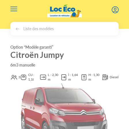
Gérer les cookies
Liste des modèles
Option “Modèle garanti”
Citroën Jumpy
6m3 manuelle
CU :
L : 2,30
l : 1,64
H : 1,30
3
Diesel
1,1t
m
m
m