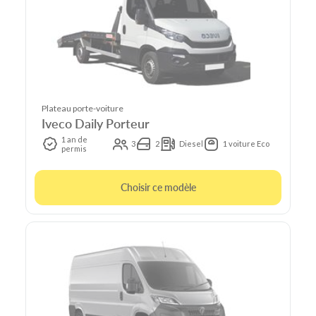
Plateau porte-voiture
Iveco Daily Porteur
1 an de
3
2
Diesel
1 voiture Eco
permis
Choisir ce modèle