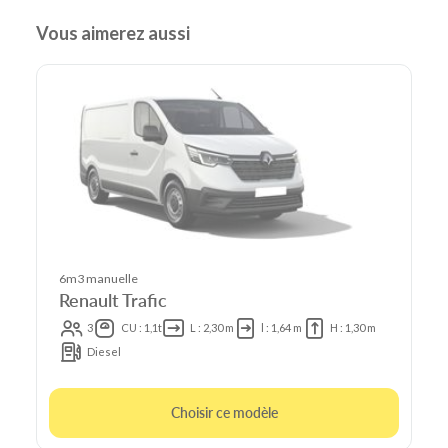
Vous aimerez aussi
6m3 manuelle
Renault Trafic
3
CU : 1,1t
L : 2,30 m
l : 1,64 m
H : 1,30 m
Diesel
Choisir ce modèle