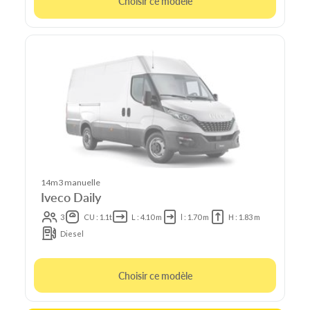
Choisir ce modèle
14m3 manuelle
Iveco Daily
3
CU : 1.1t
L : 4.10 m
l : 1.70 m
H : 1.83 m
Diesel
Choisir ce modèle