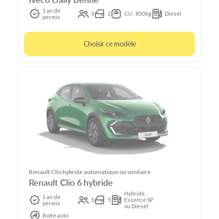
1 an de
3
2
CU : 850 kg
Diesel
permis
Choisir ce modèle
Renault Clio hybride automatique ou similaire
Renault Clio 6 hybride
Hybride,
1 an de
5
5
Essence SP
permis
ou Diesel
Boîte auto