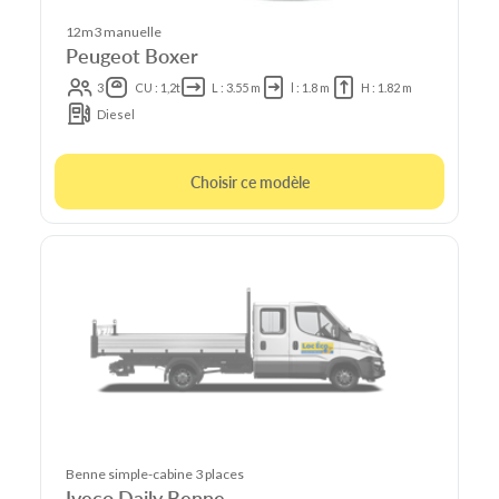
12m3 manuelle
Peugeot Boxer
3
CU : 1,2t
L : 3.55 m
l : 1.8 m
H : 1.82 m
Diesel
Choisir ce modèle
Benne simple-cabine 3 places
Iveco Daily Benne