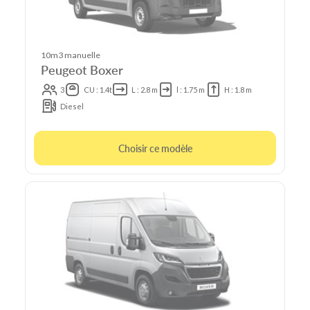
10m3 manuelle
Peugeot Boxer
3
CU : 1.4t
L : 2.8 m
l : 1.75 m
H : 1.8 m
Diesel
Choisir ce modèle