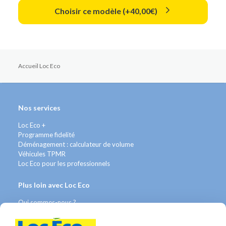
Choisir ce modèle (+40,00€)
Accueil Loc Eco
Nos services
Loc Eco +
Programme fidelité
Déménagement : calculateur de volume
Véhicules TPMR
Loc Eco pour les professionnels
Plus loin avec Loc Eco
Qui sommes-nous ?
FAQ
Contact WhatsApp