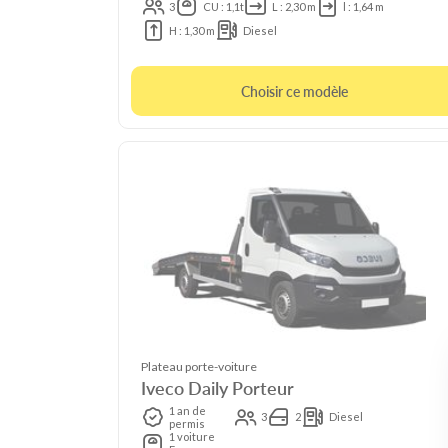
3
CU : 1,1t
L : 2,30 m
l : 1,64 m
H : 1,30 m
Diesel
Choisir ce modèle
Plateau porte-voiture
Iveco Daily Porteur
1 an de
3
2
Diesel
permis
1 voiture