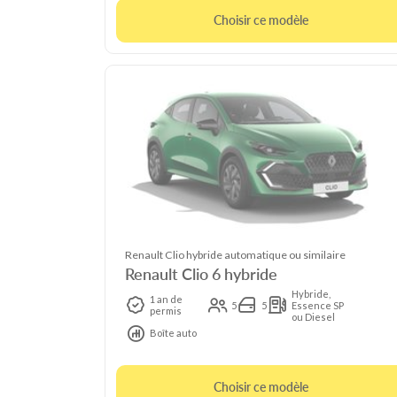
Choisir ce modèle
Renault Clio hybride automatique ou similaire
Renault Clio 6 hybride
Hybride,
1 an de
5
5
Essence SP
permis
ou Diesel
Boîte auto
Choisir ce modèle