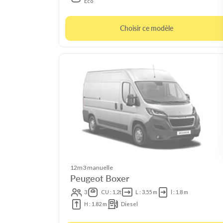
Eco
Choisir ce modèle
12m3 manuelle
Peugeot Boxer
3
CU : 1,2t
L : 3.55 m
l : 1.8 m
H : 1.82 m
Diesel