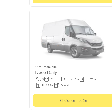
14m3 manuelle
Iveco Daily
3
CU : 1.1t
L : 4.10 m
l : 1.70 m
H : 1.83 m
Diesel
Choisir ce modèle