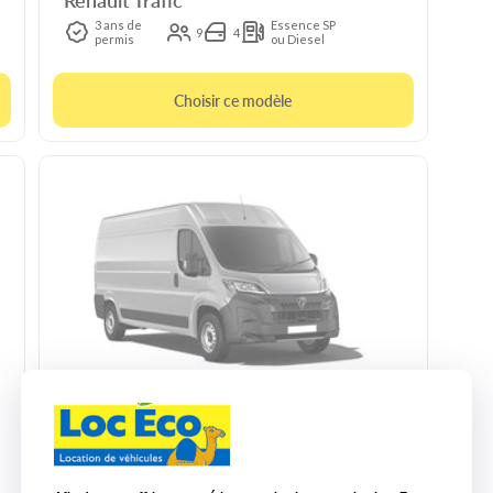
3 ans de
Essence SP
9
4
permis
ou Diesel
Choisir ce modèle
10m3 manuelle
Peugeot Boxer
3
CU : 1.4t
L : 2.8 m
l : 1.75 m
H : 1.8 m
Diesel