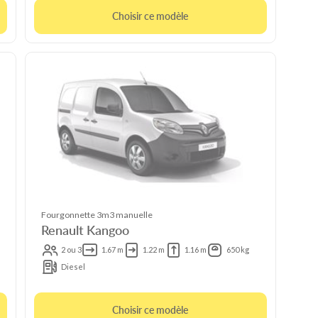
Choisir ce modèle
Fourgonnette 3m3 manuelle
Renault Kangoo
2 ou 3
1.67 m
1.22 m
1.16 m
650 kg
Diesel
Choisir ce modèle