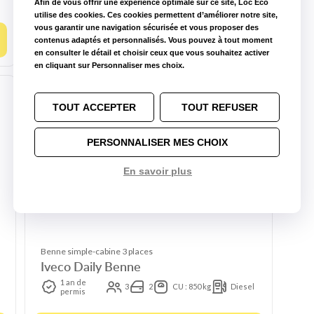
Afin de vous offrir une expérience optimale sur ce site, Loc Eco
utilise des cookies. Ces cookies permettent d’améliorer notre site,
vous garantir une navigation sécurisée et vous proposer des
Choisir ce modèle
contenus adaptés et personnalisés. Vous pouvez à tout moment
en consulter le détail et choisir ceux que vous souhaitez activer
en cliquant sur Personnaliser mes choix.
TOUT ACCEPTER
TOUT REFUSER
PERSONNALISER MES CHOIX
En savoir plus
Benne simple-cabine 3 places
Iveco Daily Benne
1 an de
3
2
CU : 850 kg
Diesel
permis