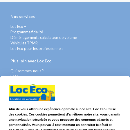
Nos services
Loc Eco +
Programme fidelité
Déménagement : calculateur de volume
Véhicules TPMR
Loc Eco pour les professionnels
Plus loin avec Loc Eco
Qui sommes-nous ?
FAQ
Contact WhatsApp
Nous recrutons
Avis Clients
Légal
Afin de vous offrir une expérience optimale sur ce site, Loc Eco utilise
des cookies. Ces cookies permettent d’améliorer notre site, vous garantir
Franchises & Assurances
une navigation sécurisée et vous proposer des contenus adaptés et
Conditions Générales
personnalisés. Vous pouvez à tout moment en consulter le détail et
Données personnelles