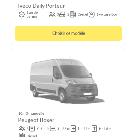
Iveco Daily Porteur
1 an de
3
2
Diesel
1 voiture Eco
permis
Choisir ce modèle
10m3 manuelle
Peugeot Boxer
3
CU : 1.4t
L : 2.8 m
l : 1.75 m
H : 1.8 m
Diesel