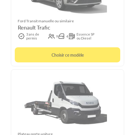
Ford Transit manuelle ou similaire
Renault Trafic
3 ans de
Essence SP
9
4
permis
ou Diesel
Choisir ce modèle
Plateau porte-voiture