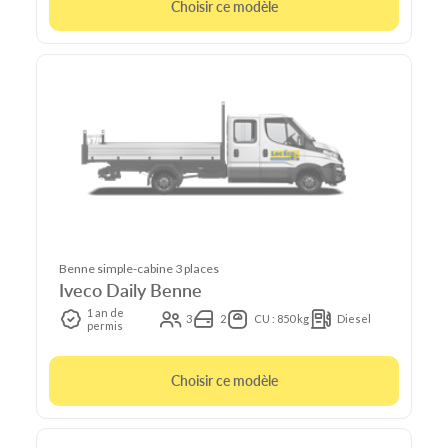
Choisir ce modèle
Benne simple-cabine 3 places
Iveco Daily Benne
1 an de
3
2
CU : 850 kg
Diesel
permis
Choisir ce modèle