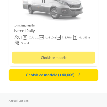
14m3 manuelle
Iveco Daily
3
CU : 1.1t
L : 4.10 m
l : 1.70 m
H : 1.83 m
Diesel
Choisir ce modèle
Choisir ce modèle (+40,00€)
Accueil Loc Eco