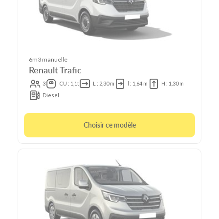
6m3 manuelle
Renault Trafic
3
CU : 1,1t
L : 2,30 m
l : 1,64 m
H : 1,30 m
Diesel
Choisir ce modèle