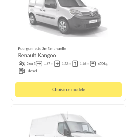
Fourgonnette 3m3 manuelle
Renault Kangoo
2 ou 3
1.67 m
1.22 m
1.16 m
650 kg
Diesel
Choisir ce modèle