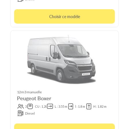
Choisir ce modèle
12m3 manuelle
Peugeot Boxer
3
CU : 1,2t
L : 3.55 m
l : 1.8 m
H : 1.82 m
Diesel