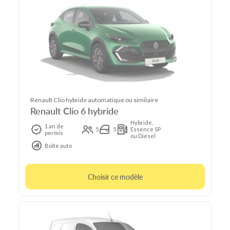
Renault Clio hybride automatique ou similaire
Renault Clio 6 hybride
Hybride,
1 an de
5
5
Essence SP
permis
ou Diesel
Boîte auto
Choisir ce modèle