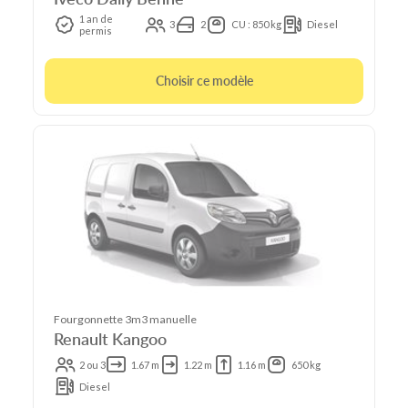
1 an de
3
2
CU : 850 kg
Diesel
permis
Choisir ce modèle
Fourgonnette 3m3 manuelle
Renault Kangoo
2 ou 3
1.67 m
1.22 m
1.16 m
650 kg
Diesel