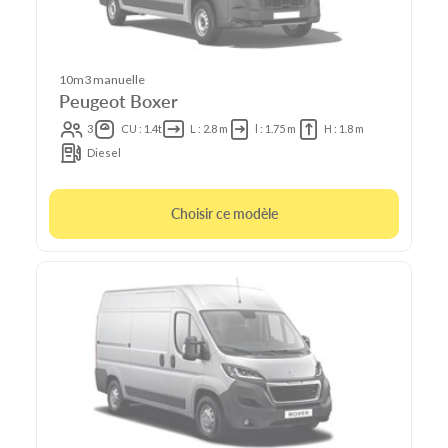
10m3 manuelle
Peugeot Boxer
3
CU : 1.4t
L : 2.8 m
l : 1.75 m
H : 1.8 m
Diesel
Choisir ce modèle