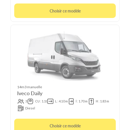
Choisir ce modèle
14m3 manuelle
Iveco Daily
3
CU : 1.1t
L : 4.10 m
l : 1.70 m
H : 1.83 m
Diesel
Choisir ce modèle