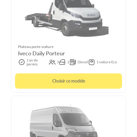
Plateau porte-voiture
Iveco Daily Porteur
1 an de
3
2
Diesel
1 voiture Eco
permis
Choisir ce modèle