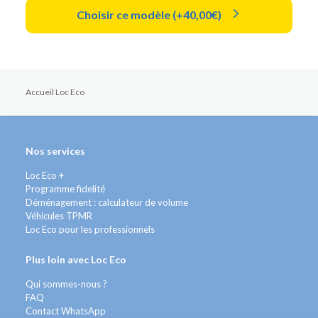
Choisir ce modèle (+40,00€)
Accueil Loc Eco
Nos services
Loc Eco +
Programme fidelité
Déménagement : calculateur de volume
Véhicules TPMR
Loc Eco pour les professionnels
Plus loin avec Loc Eco
Qui sommes-nous ?
FAQ
Contact WhatsApp