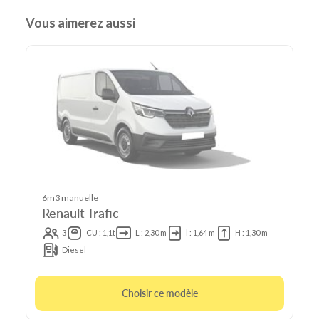
Vous aimerez aussi
6m3 manuelle
Renault Trafic
3
CU : 1,1t
L : 2,30 m
l : 1,64 m
H : 1,30 m
Diesel
Choisir ce modèle