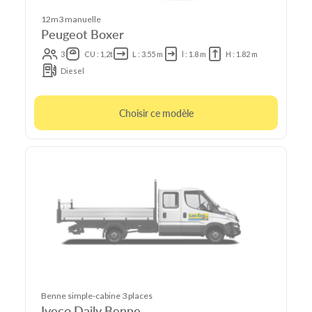
12m3 manuelle
Peugeot Boxer
3
CU : 1,2t
L : 3.55 m
l : 1.8 m
H : 1.82 m
Diesel
Choisir ce modèle
Benne simple-cabine 3 places
Iveco Daily Benne