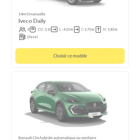
14m3 manuelle
Iveco Daily
3
CU : 1.1t
L : 4.10 m
l : 1.70 m
H : 1.83 m
Diesel
Choisir ce modèle
Renault Clio hybride automatique ou similaire