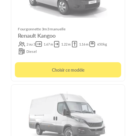
Fourgonnette 3m3 manuelle
Renault Kangoo
2 ou 3
1.67 m
1.22 m
1.16 m
650 kg
Diesel
Choisir ce modèle