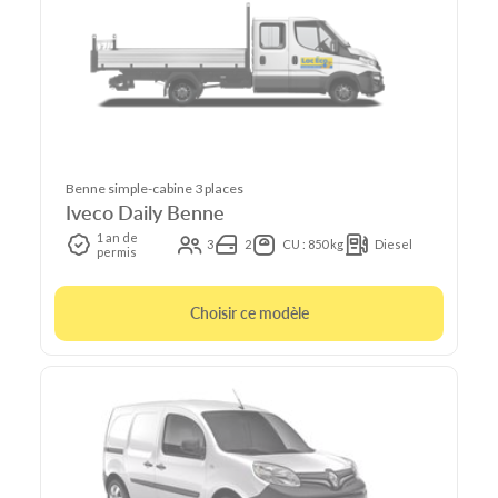
Benne simple-cabine 3 places
Iveco Daily Benne
1 an de
3
2
CU : 850 kg
Diesel
permis
Choisir ce modèle