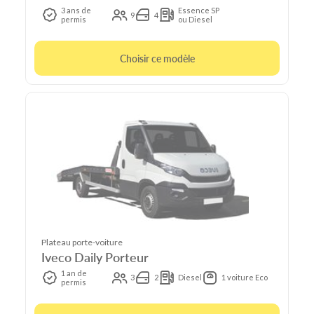
3 ans de
Essence SP
9
4
permis
ou Diesel
Choisir ce modèle
Plateau porte-voiture
Iveco Daily Porteur
1 an de
3
2
Diesel
1 voiture Eco
permis