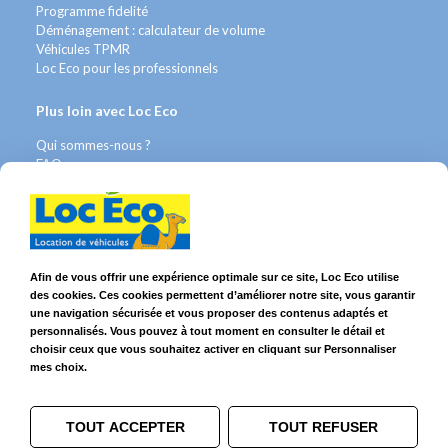
Programme fidelité
Déménagement : calculateur de volume
Véhicules TPMR
Loc Eco pour les professionnels
Plus loin avec Loc Eco
Qui sommes-nous ?
FAQ
Contact WhatsApp
Nous recrutons
Avis Clients
Légal
Afin de vous offrir une expérience optimale sur ce site, Loc Eco utilise
des cookies. Ces cookies permettent d’améliorer notre site, vous garantir
Franchises & Assurances
une navigation sécurisée et vous proposer des contenus adaptés et
Conditions Générales
personnalisés. Vous pouvez à tout moment en consulter le détail et
Données personnelles
choisir ceux que vous souhaitez activer en cliquant sur Personnaliser
Mentions Légales
mes choix.
Cookies
TOUT ACCEPTER
TOUT REFUSER