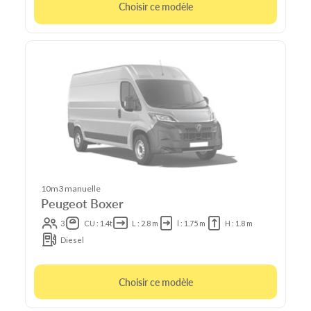
Choisir ce modèle
10m3 manuelle
Peugeot Boxer
3
CU : 1.4t
L : 2.8 m
l : 1.75 m
H : 1.8 m
Diesel
Choisir ce modèle