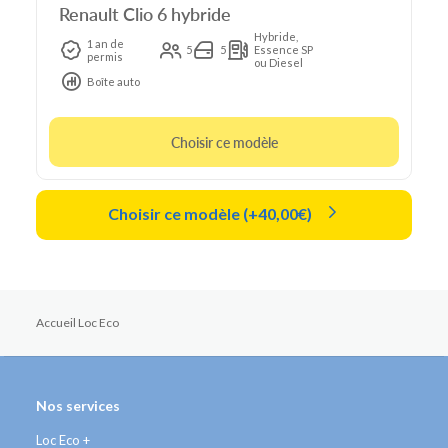
Renault Clio 6 hybride
Hybride,
1 an de
5
5
Essence SP
permis
ou Diesel
Boîte auto
Choisir ce modèle
Choisir ce modèle (+40,00€)
Accueil Loc Eco
Nos services
Loc Eco +