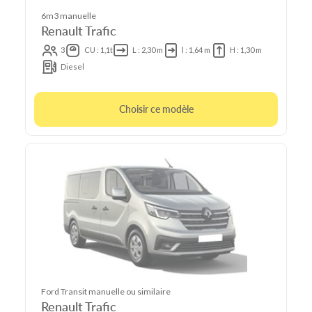
6m3 manuelle
Renault Trafic
3
CU : 1,1t
L : 2,30 m
l : 1,64 m
H : 1,30 m
Diesel
Choisir ce modèle
Ford Transit manuelle ou similaire
Renault Trafic