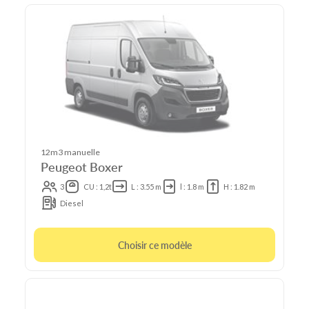
12m3 manuelle
Peugeot Boxer
3
CU : 1,2t
L : 3.55 m
l : 1.8 m
H : 1.82 m
Diesel
Choisir ce modèle