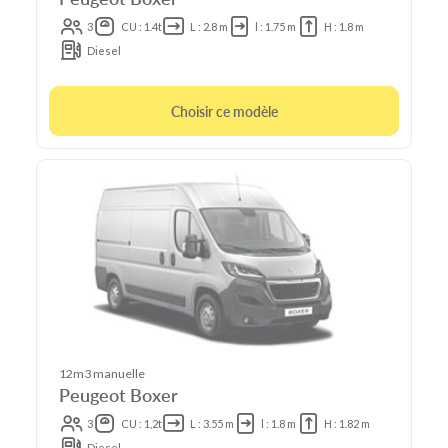
3
CU : 1.4t
L : 2.8 m
l : 1.75 m
H : 1.8 m
Diesel
Choisir ce modèle
12m3 manuelle
Peugeot Boxer
3
CU : 1,2t
L : 3.55 m
l : 1.8 m
H : 1.82 m
Diesel