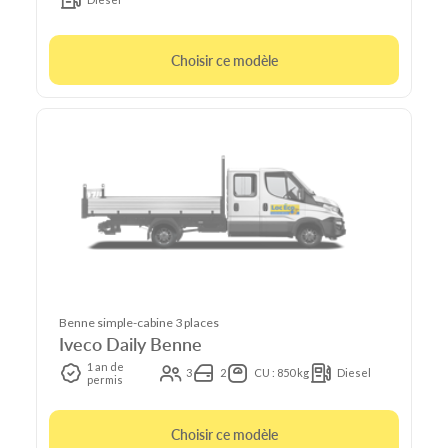
Choisir ce modèle
Benne simple-cabine 3 places
Iveco Daily Benne
1 an de
3
2
CU : 850 kg
Diesel
permis
Choisir ce modèle