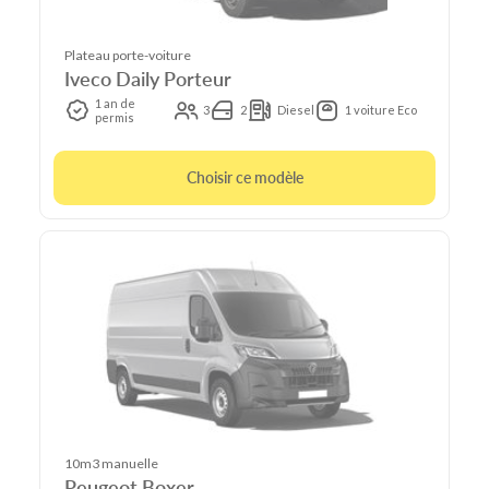
Plateau porte-voiture
Iveco Daily Porteur
1 an de
3
2
Diesel
1 voiture Eco
permis
Choisir ce modèle
10m3 manuelle
Peugeot Boxer