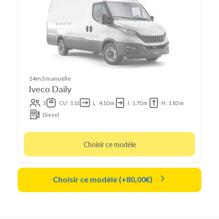
14m3 manuelle
Iveco Daily
3
CU : 1.1t
L : 4.10 m
l : 1.70 m
H : 1.83 m
Diesel
Choisir ce modèle
Choisir ce modèle (+80,00€)