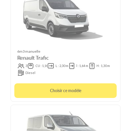
6m3 manuelle
Renault Trafic
3
CU : 1,1t
L : 2,30 m
l : 1,64 m
H : 1,30 m
Diesel
Choisir ce modèle