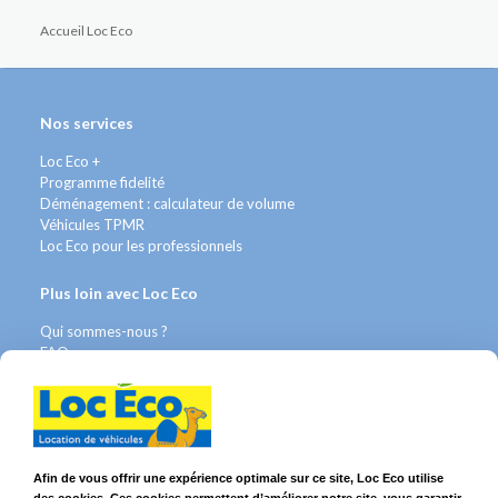
Accueil Loc Eco
Nos services
Loc Eco +
Programme fidelité
Déménagement : calculateur de volume
Véhicules TPMR
Loc Eco pour les professionnels
Plus loin avec Loc Eco
Qui sommes-nous ?
FAQ
Contact WhatsApp
Nous recrutons
Avis Clients
Légal
Afin de vous offrir une expérience optimale sur ce site, Loc Eco utilise