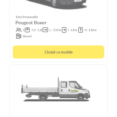
12m3 manuelle
Peugeot Boxer
3
CU : 1,2t
L : 3.55 m
l : 1.8 m
H : 1.82 m
Diesel
Choisir ce modèle