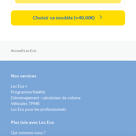
Choisir ce modèle (+40,00€)
Accueil Loc Eco
Nos services
Loc Eco +
Programme fidelité
Déménagement : calculateur de volume
Véhicules TPMR
Loc Eco pour les professionnels
Plus loin avec Loc Eco
Qui sommes-nous ?