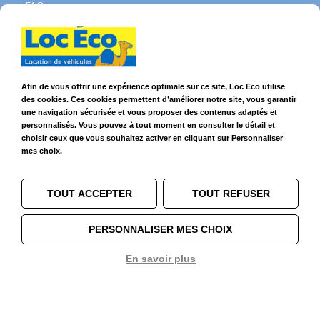
FAQ
Contact WhatsApp
Nous recrutons
Avis Clients
Légal
Afin de vous offrir une expérience optimale sur ce site, Loc Eco utilise
des cookies. Ces cookies permettent d’améliorer notre site, vous garantir
Franchises & Assurances
une navigation sécurisée et vous proposer des contenus adaptés et
Conditions Générales
personnalisés. Vous pouvez à tout moment en consulter le détail et
Données personnelles
choisir ceux que vous souhaitez activer en cliquant sur Personnaliser
Mentions Légales
mes choix.
Cookies
TOUT ACCEPTER
TOUT REFUSER
Suivez-nous sur
PERSONNALISER MES CHOIX
En savoir plus
1
© 2026 Loc Eco – Location de voitures, utilitaires et camions dans le
Grand Ouest