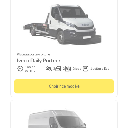
Plateau porte-voiture
Iveco Daily Porteur
1 an de
3
2
Diesel
1 voiture Eco
permis
Choisir ce modèle