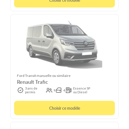
Choisir ce modèle
Ford Transit manuelle ou similaire
Renault Trafic
3 ans de
Essence SP
9
4
permis
ou Diesel
Choisir ce modèle