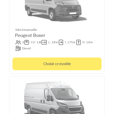
10m3 manuelle
Peugeot Boxer
3
CU : 1.4t
L : 2.8 m
l : 1.75 m
H : 1.8 m
Diesel
Choisir ce modèle