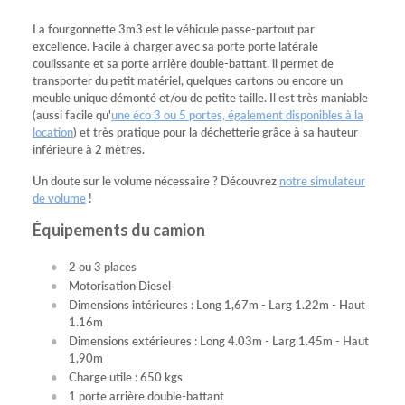
La fourgonnette 3m3 est le véhicule passe-partout par
excellence. Facile à charger avec sa porte porte latérale
coulissante et sa porte arrière double-battant, il permet de
transporter du petit matériel, quelques cartons ou encore un
meuble unique démonté et/ou de petite taille. Il est très maniable
(aussi facile qu'
une éco 3 ou 5 portes, également disponibles à la
location
) et très pratique pour la déchetterie grâce à sa hauteur
inférieure à 2 mètres.
Un doute sur le volume nécessaire ? Découvrez
notre simulateur
de volume
!
Équipements du camion
2 ou 3 places
Motorisation Diesel
Dimensions intérieures : Long 1,67m - Larg 1.22m - Haut
1.16m
Dimensions extérieures : Long 4.03m - Larg 1.45m - Haut
1,90m
Charge utile : 650 kgs
1 porte arrière double-battant