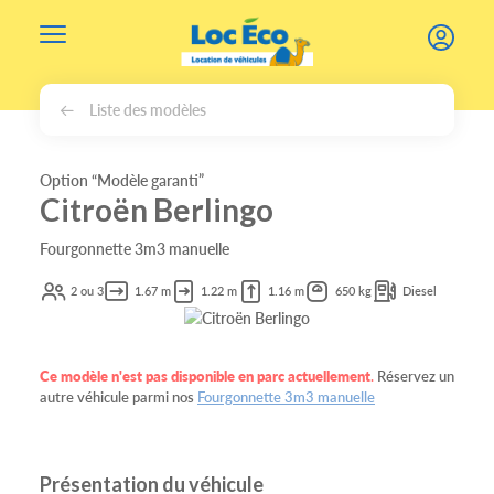
Gérer les cookies
Liste des modèles
Option “Modèle garanti”
Citroën Berlingo
Fourgonnette 3m3 manuelle
2 ou 3
1.67 m
1.22 m
1.16 m
650 kg
Diesel
Ce modèle n'est pas disponible en parc actuellement
.
Réservez un
autre véhicule parmi nos
Fourgonnette 3m3 manuelle
Présentation du véhicule