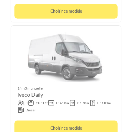
Choisir ce modèle
14m3 manuelle
Iveco Daily
3
CU : 1.1t
L : 4.10 m
l : 1.70 m
H : 1.83 m
Diesel
Choisir ce modèle