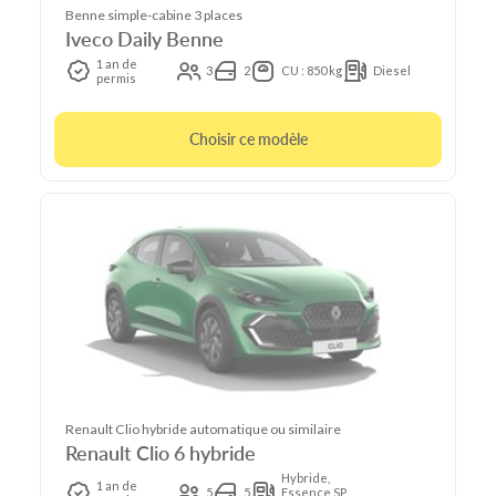
Benne simple-cabine 3 places
Iveco Daily Benne
1 an de
3
2
CU : 850 kg
Diesel
permis
Choisir ce modèle
Renault Clio hybride automatique ou similaire
Renault Clio 6 hybride
Hybride,
1 an de
5
5
Essence SP