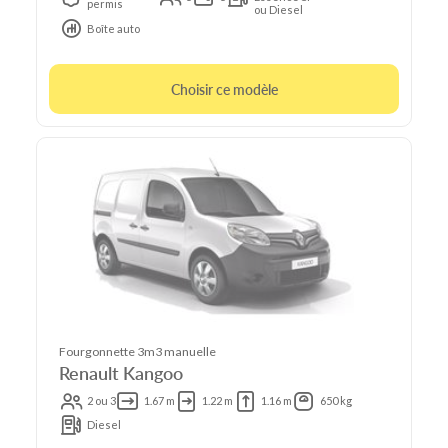
permis
ou Diesel
Boîte auto
Choisir ce modèle
Fourgonnette 3m3 manuelle
Renault Kangoo
2 ou 3
1.67 m
1.22 m
1.16 m
650 kg
Diesel