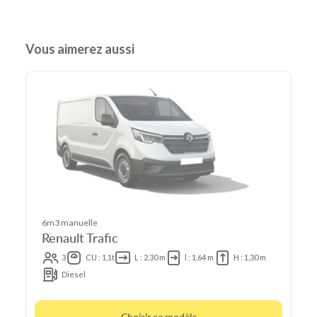
Vous aimerez aussi
6m3 manuelle
Renault Trafic
3
CU : 1,1t
L : 2,30 m
l : 1,64 m
H : 1,30 m
Diesel