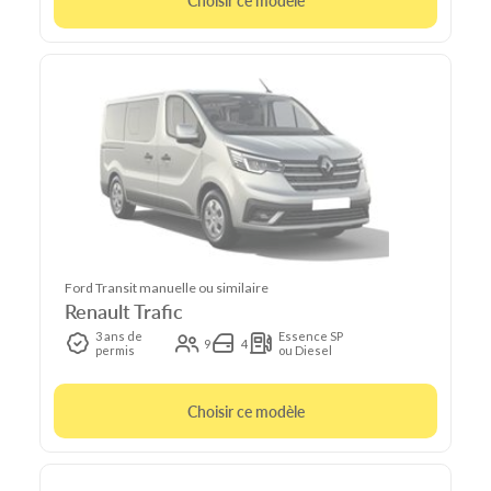
Choisir ce modèle
Ford Transit manuelle ou similaire
Renault Trafic
3 ans de
Essence SP
9
4
permis
ou Diesel
Choisir ce modèle