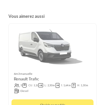
Vous aimerez aussi
6m3 manuelle
Renault Trafic
3
CU : 1,1t
L : 2,30 m
l : 1,64 m
H : 1,30 m
Diesel