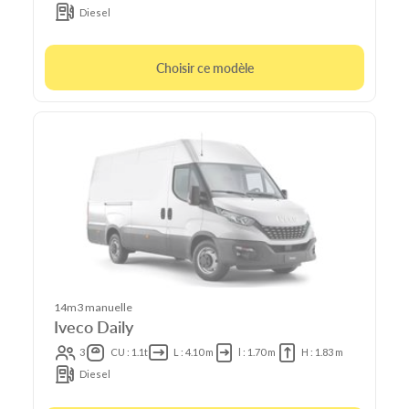
Diesel
Choisir ce modèle
14m3 manuelle
Iveco Daily
3
CU : 1.1t
L : 4.10 m
l : 1.70 m
H : 1.83 m
Diesel