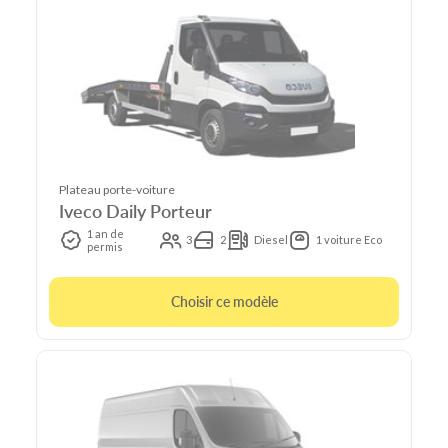
Plateau porte-voiture
Iveco Daily Porteur
1 an de
3
2
Diesel
1 voiture Eco
permis
Choisir ce modèle