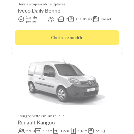
Benne simple-cabine 3 places
Iveco Daily Benne
1 an de
3
2
CU : 850 kg
Diesel
permis
Choisir ce modèle
Fourgonnette 3m3 manuelle
Renault Kangoo
2 ou 3
1.67 m
1.22 m
1.16 m
650 kg