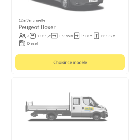
12m3 manuelle
Peugeot Boxer
3
CU : 1,2t
L : 3.55 m
l : 1.8 m
H : 1.82 m
Diesel
Choisir ce modèle