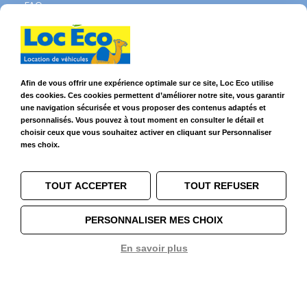
FAQ
Contact WhatsApp
Nous recrutons
Avis Clients
Légal
Afin de vous offrir une expérience optimale sur ce site, Loc Eco utilise
des cookies. Ces cookies permettent d’améliorer notre site, vous garantir
Franchises & Assurances
une navigation sécurisée et vous proposer des contenus adaptés et
Conditions Générales
personnalisés. Vous pouvez à tout moment en consulter le détail et
Données personnelles
choisir ceux que vous souhaitez activer en cliquant sur Personnaliser
Mentions Légales
mes choix.
Cookies
TOUT ACCEPTER
TOUT REFUSER
Suivez-nous sur
PERSONNALISER MES CHOIX
En savoir plus
1
© 2026 Loc Eco – Location de voitures, utilitaires et camions dans le
Grand Ouest