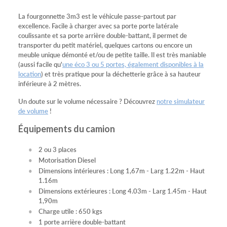
La fourgonnette 3m3 est le véhicule passe-partout par
excellence. Facile à charger avec sa porte porte latérale
coulissante et sa porte arrière double-battant, il permet de
transporter du petit matériel, quelques cartons ou encore un
meuble unique démonté et/ou de petite taille. Il est très maniable
(aussi facile qu'
une éco 3 ou 5 portes, également disponibles à la
location
) et très pratique pour la déchetterie grâce à sa hauteur
inférieure à 2 mètres.
Un doute sur le volume nécessaire ? Découvrez
notre simulateur
de volume
!
Équipements du camion
2 ou 3 places
Motorisation Diesel
Dimensions intérieures : Long 1,67m - Larg 1.22m - Haut
1.16m
Dimensions extérieures : Long 4.03m - Larg 1.45m - Haut
1,90m
Charge utile : 650 kgs
1 porte arrière double-battant