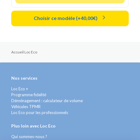
Choisir ce modèle (+40,00€)
Accueil Loc Eco
Nos services
Loc Eco +
Programme fidelité
Déménagement : calculateur de volume
Véhicules TPMR
Loc Eco pour les professionnels
Plus loin avec Loc Eco
Qui sommes-nous ?