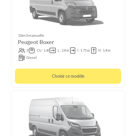
10m3 manuelle
Peugeot Boxer
3
CU : 1.4t
L : 2.8 m
l : 1.75 m
H : 1.8 m
Diesel
Choisir ce modèle