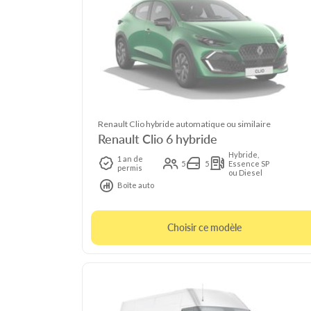
Renault Clio hybride automatique ou similaire
Renault Clio 6 hybride
Hybride,
1 an de
5
5
Essence SP
permis
ou Diesel
Boîte auto
Choisir ce modèle