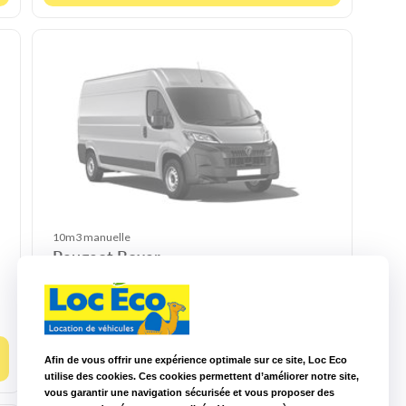
10m3 manuelle
Peugeot Boxer
3
CU : 1.4t
L : 2.8 m
l : 1.75 m
H : 1.8 m
Diesel
Choisir ce modèle
Afin de vous offrir une expérience optimale sur ce site, Loc Eco
utilise des cookies. Ces cookies permettent d’améliorer notre site,
vous garantir une navigation sécurisée et vous proposer des