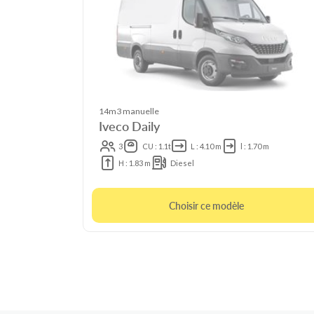
14m3 manuelle
Iveco Daily
3
CU : 1.1t
L : 4.10 m
l : 1.70 m
H : 1.83 m
Diesel
Choisir ce modèle