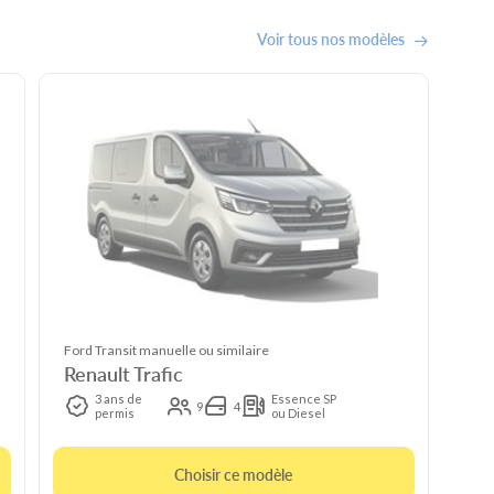
Voir tous nos modèles
Ford Transit manuelle ou similaire
Renault Trafic
3 ans de
Essence SP
9
4
permis
ou Diesel
Choisir ce modèle