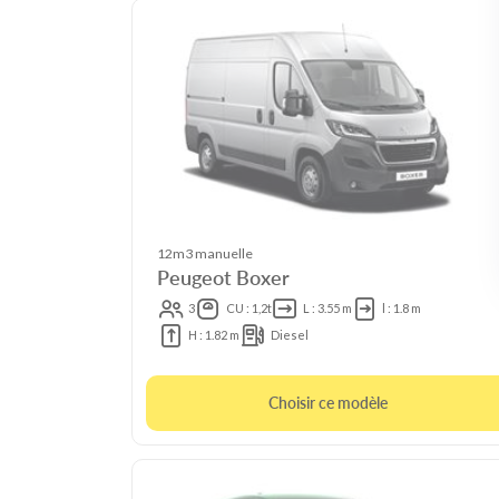
12m3 manuelle
Peugeot Boxer
3
CU : 1,2t
L : 3.55 m
l : 1.8 m
H : 1.82 m
Diesel
Choisir ce modèle