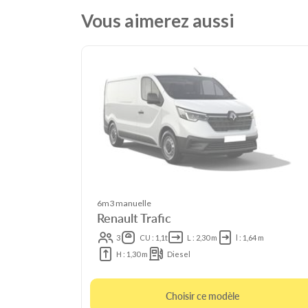
Vous aimerez aussi
6m3 manuelle
Renault Trafic
3
CU : 1,1t
L : 2,30 m
l : 1,64 m
H : 1,30 m
Diesel
Choisir ce modèle