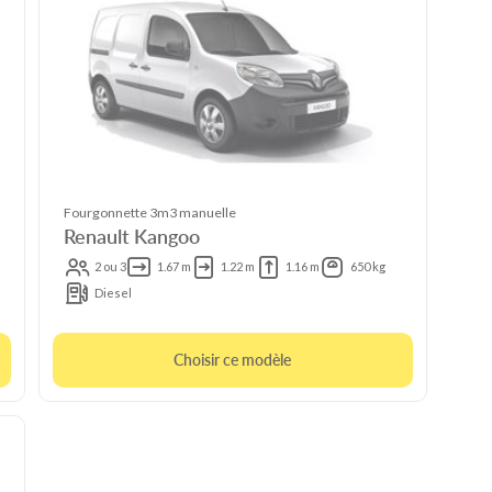
Fourgonnette 3m3 manuelle
Renault Kangoo
2 ou 3
1.67 m
1.22 m
1.16 m
650 kg
Diesel
Choisir ce modèle