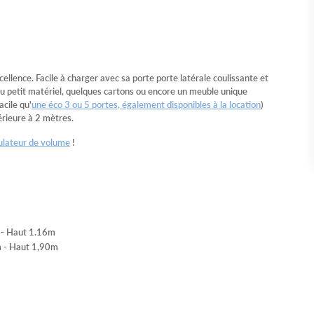
llence. Facile à charger avec sa porte porte latérale coulissante et
 du petit matériel, quelques cartons ou encore un meuble unique
acile qu'
une éco 3 ou 5 portes, également disponibles à la location
)
érieure à 2 mètres.
ulateur de volume
!
m - Haut 1.16m
m - Haut 1,90m