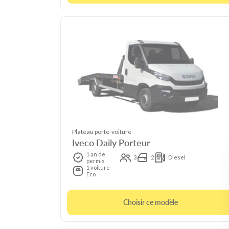
Plateau porte-voiture
Iveco Daily Porteur
1 an de
3
2
Diesel
permis
1 voiture
Eco
Choisir ce modèle