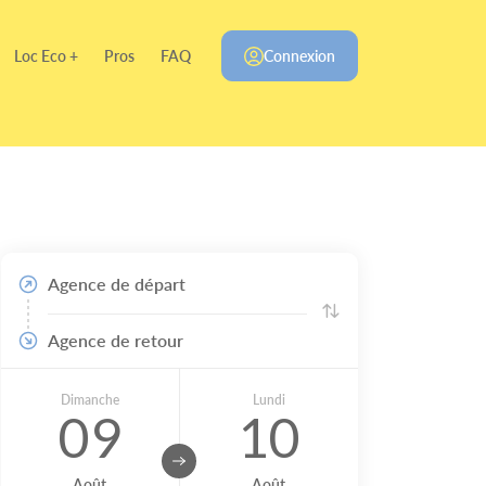
Loc Eco +
Pros
FAQ
Connexion
Agence de départ
Agence de retour
Dimanche
Lundi
09
10
Août
Août