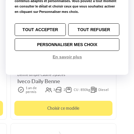
contenus adaptés et personnalisés. Vous pouvez à tout moment
en consulter le détail et choisir ceux que vous souhaitez activer
en cliquant sur Personnaliser mes choix.
TOUT ACCEPTER
TOUT REFUSER
PERSONNALISER MES CHOIX
En savoir plus
Benne simple-cabine 3 places
Iveco Daily Benne
1 an de
3
2
CU : 850 kg
Diesel
permis
Choisir ce modèle