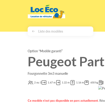
Gérer les cookies
Liste des modèles
Option “Modèle garanti”
Peugeot Par
Fourgonnette 3m3 manuelle
2 ou 3
1.67 m
1.22 m
1.16 m
650 kg
Ce modèle n'est pas disponible en parc actuellement
.
Rése