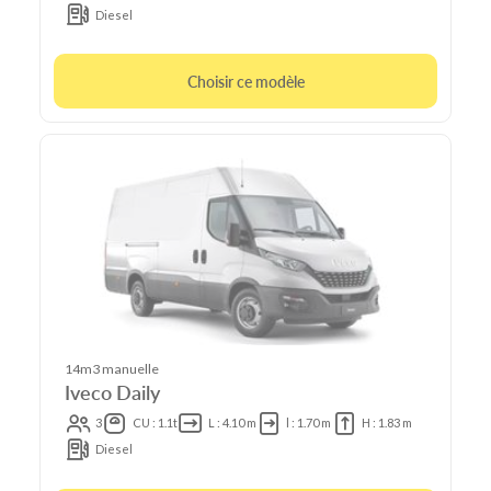
Diesel
Choisir ce modèle
14m3 manuelle
Iveco Daily
3
CU : 1.1t
L : 4.10 m
l : 1.70 m
H : 1.83 m
Diesel