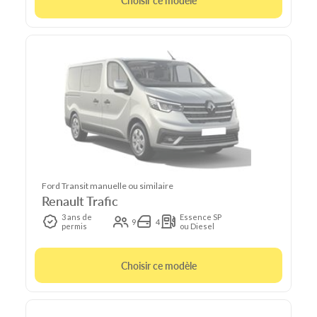
Choisir ce modèle
Ford Transit manuelle ou similaire
Renault Trafic
3 ans de
Essence SP
9
4
permis
ou Diesel
Choisir ce modèle