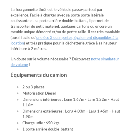
La fourgonnette 3m3 est le véhicule passe-partout par
excellence. Facile à charger avec sa porte porte latérale
coulissante et sa porte arrière double-battant, il permet de
transporter du petit matériel, quelques cartons ou encore un
meuble unique démonté et/ou de petite taille. Il est très maniable
(aussi facile qu'
une éco 3 ou 5 portes, également disponibles à la
location
) et très pratique pour la déchetterie grâce à sa hauteur
inférieure à 2 mètres.
Un doute sur le volume nécessaire ? Découvrez
notre simulateur
de volume
!
Équipements du camion
2 ou 3 places
Motorisation Diesel
Dimensions intérieures : Long 1,67m - Larg 1.22m - Haut
1.16m
Dimensions extérieures : Long 4.03m - Larg 1.45m - Haut
1,90m
Charge utile : 650 kgs
1 porte arrière double-battant