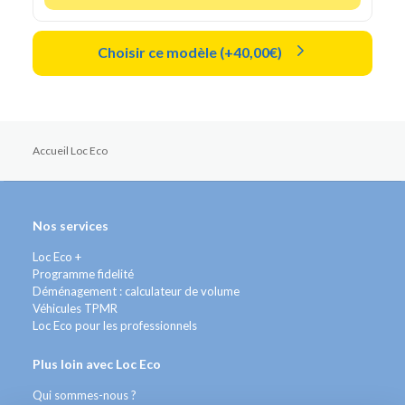
Choisir ce modèle (+40,00€)
Accueil Loc Eco
Nos services
Loc Eco +
Programme fidelité
Déménagement : calculateur de volume
Véhicules TPMR
Loc Eco pour les professionnels
Plus loin avec Loc Eco
Qui sommes-nous ?