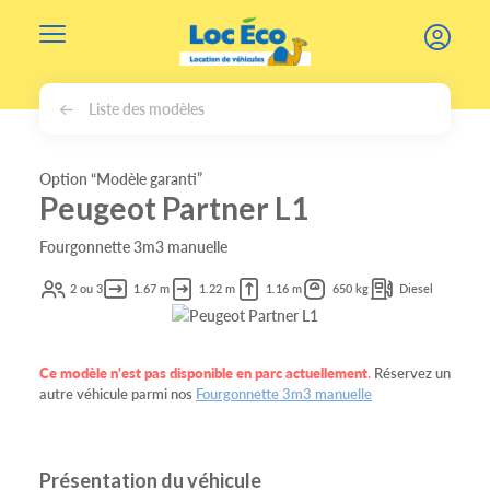
Gérer les cookies
Liste des modèles
Option “Modèle garanti”
Peugeot Partner L1
Fourgonnette 3m3 manuelle
2 ou 3
1.67 m
1.22 m
1.16 m
650 kg
Diesel
Ce modèle n'est pas disponible en parc actuellement
.
Réservez un
autre véhicule parmi nos
Fourgonnette 3m3 manuelle
Présentation du véhicule