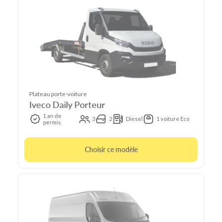
Plateau porte-voiture
Iveco Daily Porteur
1 an de
3
2
Diesel
1 voiture Eco
permis
Choisir ce modèle