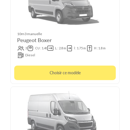
10m3 manuelle
Peugeot Boxer
3
CU : 1.4t
L : 2.8 m
l : 1.75 m
H : 1.8 m
Diesel
Choisir ce modèle