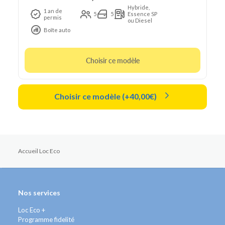
Hybride,
1 an de
5
5
Essence SP
permis
ou Diesel
Boîte auto
Choisir ce modèle
Choisir ce modèle (+40,00€)
Accueil Loc Eco
Nos services
Loc Eco +
Programme fidelité