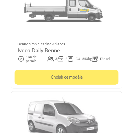
Benne simple-cabine 3 places
Iveco Daily Benne
1 an de
3
2
CU : 850 kg
Diesel
permis
Choisir ce modèle