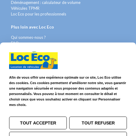
Déménagement : calculateur de volume
Véhicules TPMR
Loc Eco pour les professionnels
Plus loin avec Loc Eco
Qui sommes-nous ?
FAQ
Contact WhatsApp
Nous recrutons
Avis Clients
Légal
Afin de vous offrir une expérience optimale sur ce site, Loc Eco utilise
des cookies. Ces cookies permettent d’améliorer notre site, vous garantir
Franchises & Assurances
une navigation sécurisée et vous proposer des contenus adaptés et
Conditions Générales
personnalisés. Vous pouvez à tout moment en consulter le détail et
Données personnelles
choisir ceux que vous souhaitez activer en cliquant sur Personnaliser
Mentions Légales
mes choix.
Cookies
TOUT ACCEPTER
TOUT REFUSER
Suivez-nous sur