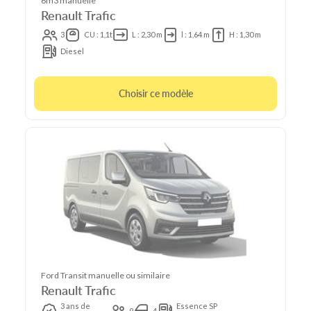
6m3 manuelle
Renault Trafic
3
CU : 1,1t
L : 2,30 m
l : 1,64 m
H : 1,30 m
Diesel
Choisir ce modèle
Ford Transit manuelle ou similaire
Renault Trafic
3 ans de
Essence SP
9
4