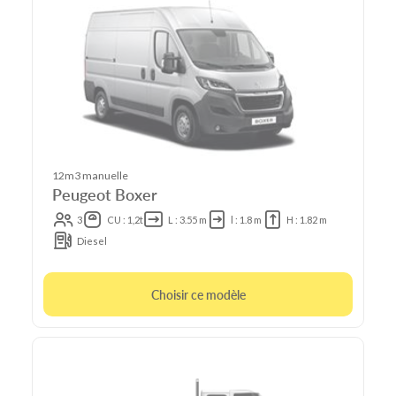
12m3 manuelle
Peugeot Boxer
3
CU : 1,2t
L : 3.55 m
l : 1.8 m
H : 1.82 m
Diesel
Choisir ce modèle