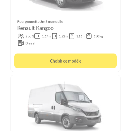
Fourgonnette 3m3 manuelle
Renault Kangoo
2 ou 3
1.67 m
1.22 m
1.16 m
650 kg
Diesel
Choisir ce modèle