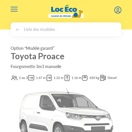
Gérer les cookies
Liste des modèles
Option “Modèle garanti”
Toyota Proace
Fourgonnette 3m3 manuelle
2 ou 3
1.67 m
1.22 m
1.16 m
650 kg
Diesel