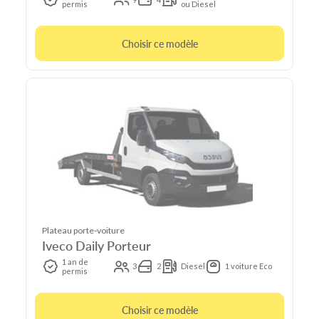
permis
ou Diesel
Choisir ce modèle
Plateau porte-voiture
Iveco Daily Porteur
1 an de
3
2
Diesel
1 voiture Eco
permis
Choisir ce modèle