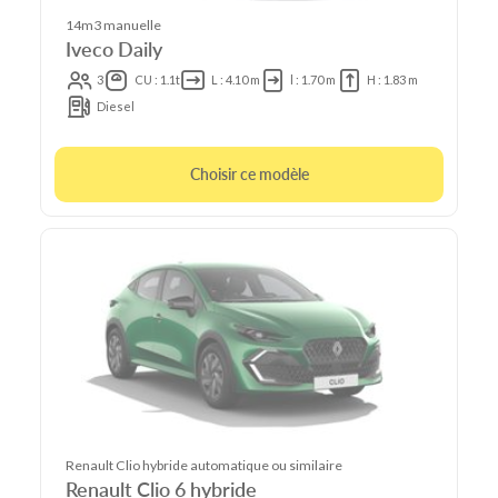
14m3 manuelle
Iveco Daily
3
CU : 1.1t
L : 4.10 m
l : 1.70 m
H : 1.83 m
Diesel
Choisir ce modèle
Renault Clio hybride automatique ou similaire
Renault Clio 6 hybride