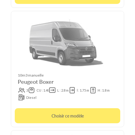
10m3 manuelle
Peugeot Boxer
3
CU : 1.4t
L : 2.8 m
l : 1.75 m
H : 1.8 m
Diesel
Choisir ce modèle