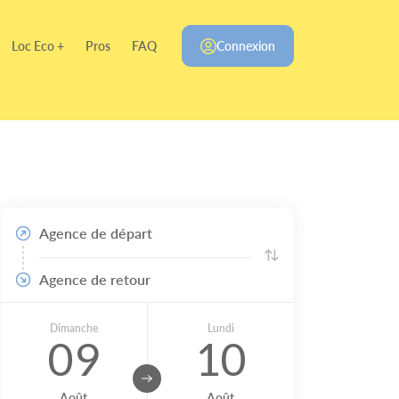
Loc Eco +
Pros
FAQ
Connexion
Agence de départ
Agence de retour
Dimanche
Lundi
09
10
Août
Août