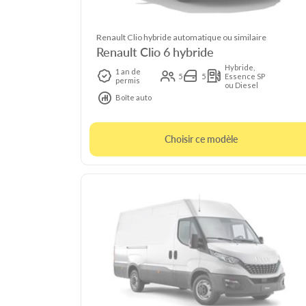
Renault Clio hybride automatique ou similaire
Renault Clio 6 hybride
Hybride,
1 an de
5
5
Essence SP
permis
ou Diesel
Boîte auto
Choisir ce modèle