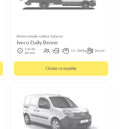
Benne simple-cabine 3 places
Iveco Daily Benne
1 an de
3
2
CU : 850 kg
Diesel
permis
Choisir ce modèle