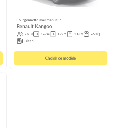
Fourgonnette 3m3 manuelle
Renault Kangoo
2 ou 3
1.67 m
1.22 m
1.16 m
650 kg
Diesel
Choisir ce modèle