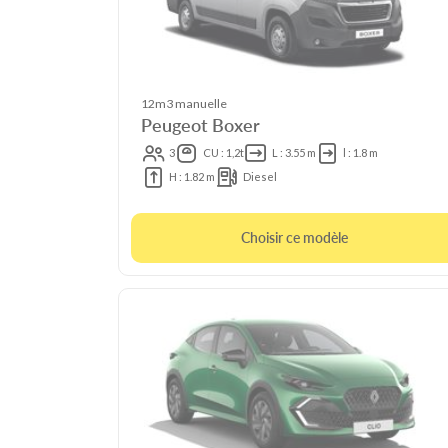
12m3 manuelle
Peugeot Boxer
3
CU : 1,2t
L : 3.55 m
l : 1.8 m
H : 1.82 m
Diesel
Choisir ce modèle