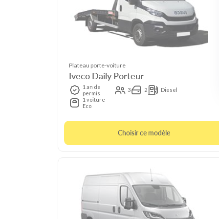
Plateau porte-voiture
Iveco Daily Porteur
1 an de
3
2
Diesel
permis
1 voiture
Eco
Choisir ce modèle