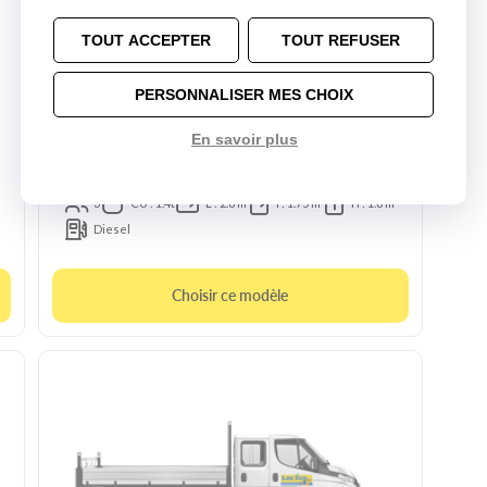
TOUT ACCEPTER
TOUT REFUSER
PERSONNALISER MES CHOIX
En savoir plus
10m3 manuelle
Peugeot Boxer
3
CU : 1.4t
L : 2.8 m
l : 1.75 m
H : 1.8 m
Diesel
Choisir ce modèle