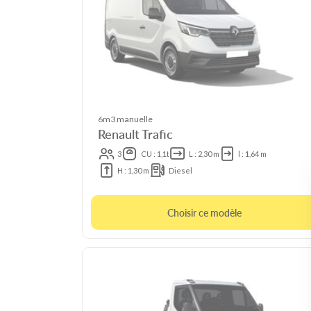
6m3 manuelle
Renault Trafic
3
CU : 1,1t
L : 2,30 m
l : 1,64 m
H : 1,30 m
Diesel
Choisir ce modèle