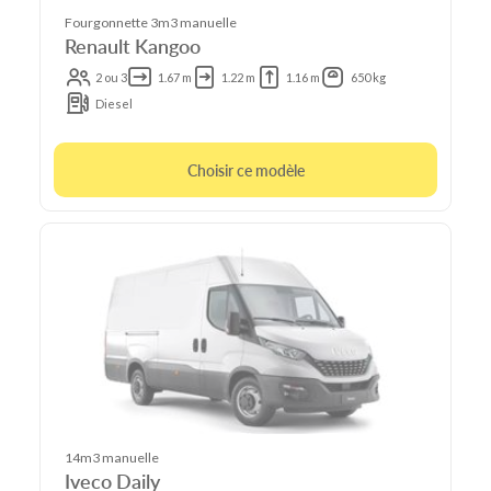
Fourgonnette 3m3 manuelle
Renault Kangoo
2 ou 3
1.67 m
1.22 m
1.16 m
650 kg
Diesel
Choisir ce modèle
14m3 manuelle
Iveco Daily