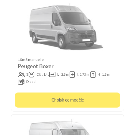
10m3 manuelle
Peugeot Boxer
3
CU : 1.4t
L : 2.8 m
l : 1.75 m
H : 1.8 m
Diesel
Choisir ce modèle