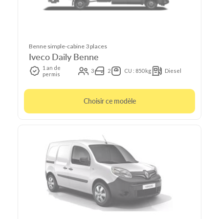
Benne simple-cabine 3 places
Iveco Daily Benne
1 an de
3
2
CU : 850 kg
Diesel
permis
Choisir ce modèle