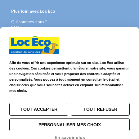
Plus loin avec Loc Eco
Qui sommes-nous ?
FAQ
Contact WhatsApp
Nous recrutons
Avis Clients
Légal
Afin de vous offrir une expérience optimale sur ce site, Loc Eco utilise
des cookies. Ces cookies permettent d’améliorer notre site, vous garantir
Franchises & Assurances
une navigation sécurisée et vous proposer des contenus adaptés et
Conditions Générales
personnalisés. Vous pouvez à tout moment en consulter le détail et
Données personnelles
choisir ceux que vous souhaitez activer en cliquant sur Personnaliser
Mentions Légales
mes choix.
Cookies
TOUT ACCEPTER
TOUT REFUSER
Suivez-nous sur
PERSONNALISER MES CHOIX
En savoir plus