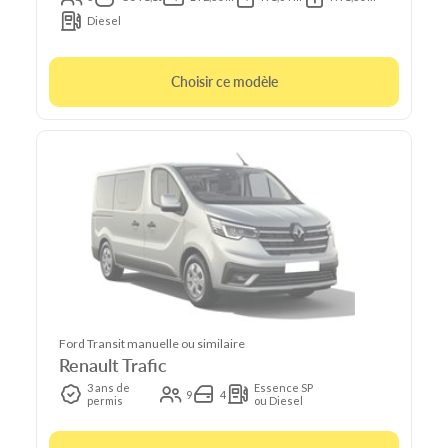
Diesel
Choisir ce modèle
Ford Transit manuelle ou similaire
Renault Trafic
3 ans de
Essence SP
9
4
permis
ou Diesel