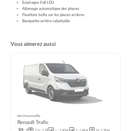
Eclairages Full LED
Allumage automatique des phares
Fixations isofix sur les places arrières
Banquette arrière rabattable
Vous aimerez aussi
6m3 manuelle
Renault Trafic
3
CU : 1,1t
L : 2,30 m
l : 1,64 m
H : 1,30 m