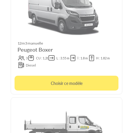
12m3 manuelle
Peugeot Boxer
3
CU : 1,2t
L : 3.55 m
l : 1.8 m
H : 1.82 m
Diesel
Choisir ce modèle