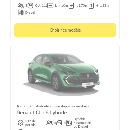
3
CU : 1.1t
L : 4.10 m
l : 1.70 m
H : 1.83 m
Diesel
Choisir ce modèle
Renault Clio hybride automatique ou similaire
Renault Clio 6 hybride
Hybride,
1 an de
5
5
Essence SP
permis
ou Diesel