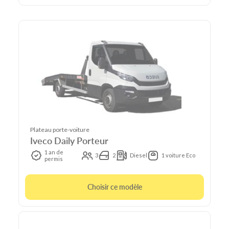
Plateau porte-voiture
Iveco Daily Porteur
1 an de
3
2
Diesel
1 voiture Eco
permis
Choisir ce modèle