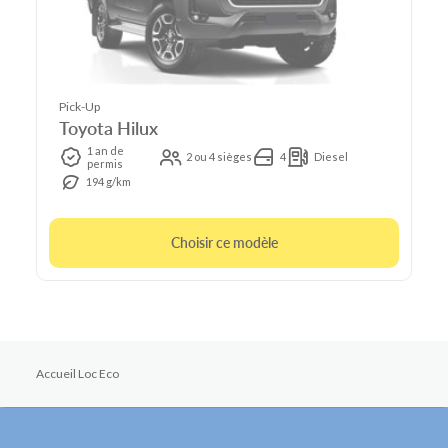
Pick-Up
Toyota Hilux
1 an de
2 ou 4 sièges
4
Diesel
permis
194 g/km
Choisir ce modèle
Accueil Loc Eco