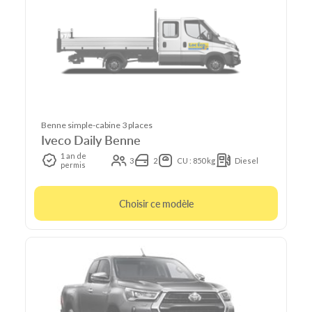
Benne simple-cabine 3 places
Iveco Daily Benne
1 an de
3
2
CU : 850 kg
Diesel
permis
Choisir ce modèle