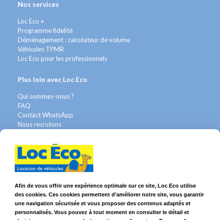
Nos services
Loc Eco +
Programme fidelité
Déménagement : calculateur de volume
Véhicules TPMR
Loc Eco pour les professionnels
Plus loin avec Loc Eco
Qui sommes-nous ?
FAQ
Contact WhatsApp
Nous recrutons
Avis Clients
Légal
Franchises & Assurances
Conditions Générales
Afin de vous offrir une expérience optimale sur ce site, Loc Eco utilise
Données personnelles
des cookies. Ces cookies permettent d’améliorer notre site, vous garantir
Mentions Légales
une navigation sécurisée et vous proposer des contenus adaptés et
Cookies
personnalisés. Vous pouvez à tout moment en consulter le détail et