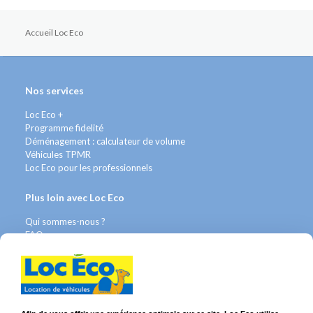
Accueil Loc Eco
Nos services
Loc Eco +
Programme fidelité
Déménagement : calculateur de volume
Véhicules TPMR
Loc Eco pour les professionnels
Plus loin avec Loc Eco
Qui sommes-nous ?
FAQ
Contact WhatsApp
Nous recrutons
Avis Clients
Légal