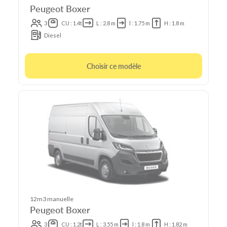
Peugeot Boxer
3
CU : 1.4t
L : 2.8 m
l : 1.75 m
H : 1.8 m
Diesel
Choisir ce modèle
12m3 manuelle
Peugeot Boxer
3
CU : 1,2t
L : 3.55 m
l : 1.8 m
H : 1.82 m