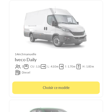
14m3 manuelle
Iveco Daily
3
CU : 1.1t
L : 4.10 m
l : 1.70 m
H : 1.83 m
Diesel
Choisir ce modèle