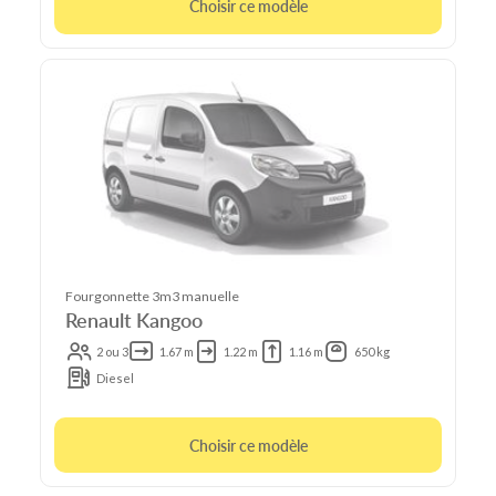
Choisir ce modèle
Fourgonnette 3m3 manuelle
Renault Kangoo
2 ou 3
1.67 m
1.22 m
1.16 m
650 kg
Diesel
Choisir ce modèle