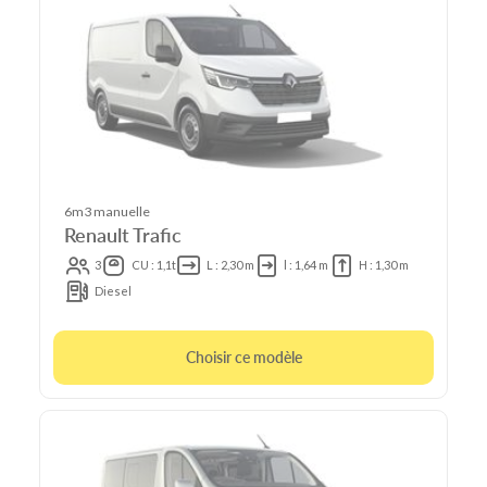
6m3 manuelle
Renault Trafic
3
CU : 1,1t
L : 2,30 m
l : 1,64 m
H : 1,30 m
Diesel
Choisir ce modèle