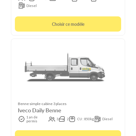
Diesel
Choisir ce modèle
Benne simple-cabine 3 places
Iveco Daily Benne
1 an de
3
2
CU : 850 kg
Diesel
permis