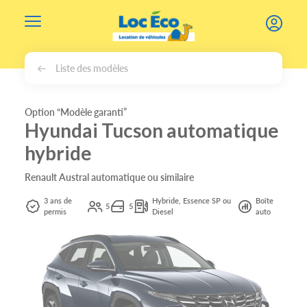
Gérer les cookies
Liste des modèles
Option “Modèle garanti”
Hyundai Tucson automatique
hybride
Renault Austral automatique ou similaire
3 ans de
Hybride, Essence SP ou
Boîte
5
5
permis
Diesel
auto