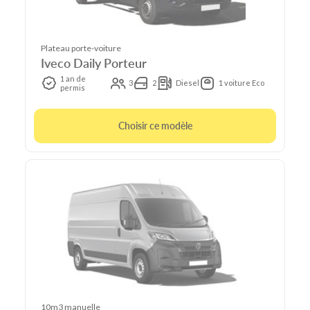
Plateau porte-voiture
Iveco Daily Porteur
1 an de
3
2
Diesel
1 voiture Eco
permis
Choisir ce modèle
10m3 manuelle