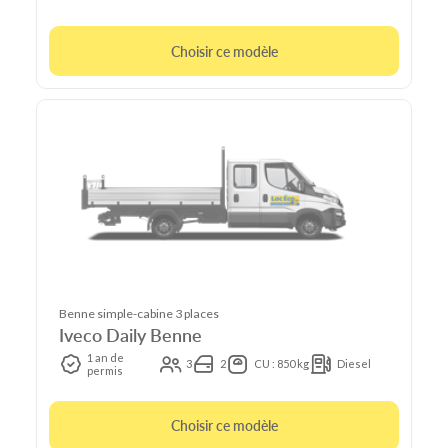
Choisir ce modèle
Benne simple-cabine 3 places
Iveco Daily Benne
1 an de
3
2
CU : 850 kg
Diesel
permis
Choisir ce modèle