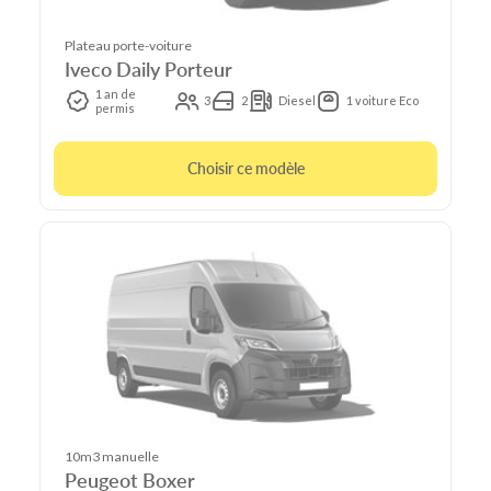
Plateau porte-voiture
Iveco Daily Porteur
1 an de
3
2
Diesel
1 voiture Eco
permis
Choisir ce modèle
10m3 manuelle
Peugeot Boxer