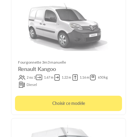
Fourgonnette 3m3 manuelle
Renault Kangoo
2 ou 3
1.67 m
1.22 m
1.16 m
650 kg
Diesel
Choisir ce modèle