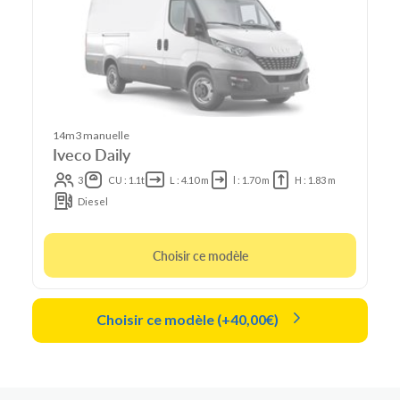
14m3 manuelle
Iveco Daily
3
CU : 1.1t
L : 4.10 m
l : 1.70 m
H : 1.83 m
Diesel
Choisir ce modèle
Choisir ce modèle (+40,00€)