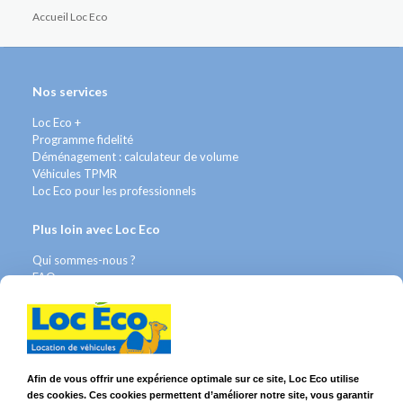
Accueil Loc Eco
Nos services
Loc Eco +
Programme fidelité
Déménagement : calculateur de volume
Véhicules TPMR
Loc Eco pour les professionnels
Plus loin avec Loc Eco
Qui sommes-nous ?
FAQ
Contact WhatsApp
Nous recrutons
Avis Clients
Légal
Afin de vous offrir une expérience optimale sur ce site, Loc Eco utilise
des cookies. Ces cookies permettent d’améliorer notre site, vous garantir
Franchises & Assurances