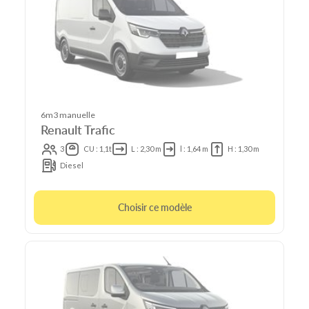
6m3 manuelle
Renault Trafic
3
CU : 1,1t
L : 2,30 m
l : 1,64 m
H : 1,30 m
Diesel
Choisir ce modèle