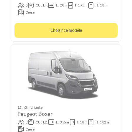
3
CU : 1.4t
L : 2.8 m
l : 1.75 m
H : 1.8 m
Diesel
Choisir ce modèle
12m3 manuelle
Peugeot Boxer
3
CU : 1,2t
L : 3.55 m
l : 1.8 m
H : 1.82 m
Diesel