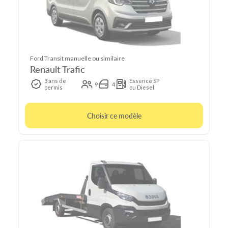
Ford Transit manuelle ou similaire
Renault Trafic
3 ans de
Essence SP
9
4
permis
ou Diesel
Choisir ce modèle