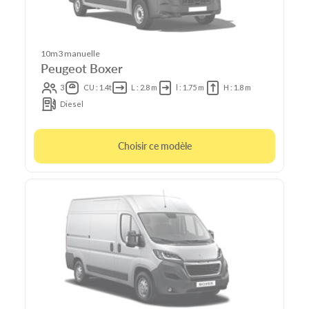
10m3 manuelle
Peugeot Boxer
3
CU : 1.4t
L : 2.8 m
l : 1.75 m
H : 1.8 m
Diesel
Choisir ce modèle