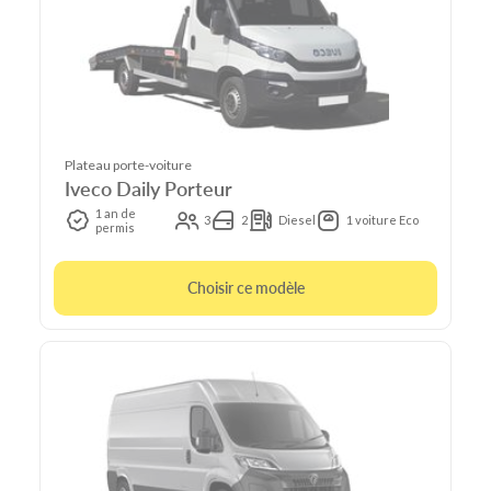
Plateau porte-voiture
Iveco Daily Porteur
1 an de
3
2
Diesel
1 voiture Eco
permis
Choisir ce modèle