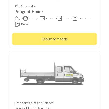
12m3 manuelle
Peugeot Boxer
3
CU : 1,2t
L : 3.55 m
l : 1.8 m
H : 1.82 m
Diesel
Choisir ce modèle
Benne simple-cabine 3 places
Iveco Daily Benne