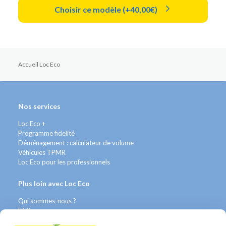
Choisir ce modèle (+40,00€)
Accueil Loc Eco
Nos services
Loc Eco +
Programme fidelité
Déménagement : calculateur de volume
Véhicules TPMR
Loc Eco pour les professionnels
Plus loin avec Loc Eco
Qui sommes-nous ?
FAQ
Contact WhatsApp