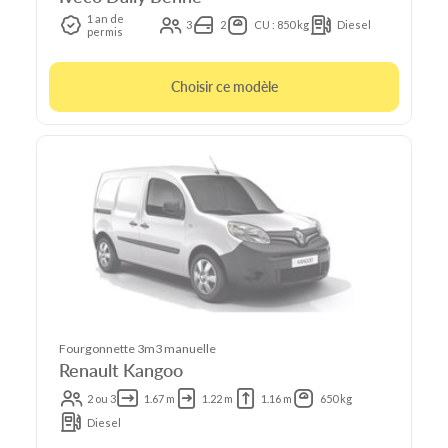
1 an de
3
2
CU : 850 kg
Diesel
permis
Choisir ce modèle
Fourgonnette 3m3 manuelle
Renault Kangoo
2 ou 3
1.67 m
1.22 m
1.16 m
650 kg
Diesel