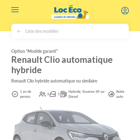
Gérer les cookies
Liste des modèles
Option “Modèle garanti”
Renault Clio automatique
hybride
Renault Clio hybride automatique ou similaire
1 an de
Hybride, Essence SP ou
Boîte
5
5
permis
Diesel
auto