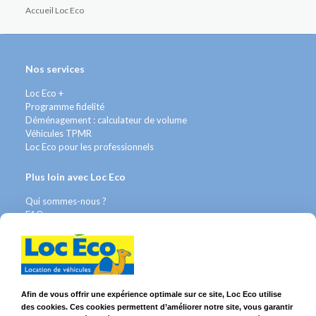
Accueil Loc Eco
Nos services
Loc Eco +
Programme fidelité
Déménagement : calculateur de volume
Véhicules TPMR
Loc Eco pour les professionnels
Plus loin avec Loc Eco
Qui sommes-nous ?
FAQ
Contact WhatsApp
Nous recrutons
Avis Clients
Légal
Afin de vous offrir une expérience optimale sur ce site, Loc Eco utilise
des cookies. Ces cookies permettent d’améliorer notre site, vous garantir
Franchises & Assurances