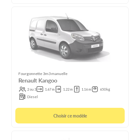
Fourgonnette 3m3 manuelle
Renault Kangoo
2 ou 3
1.67 m
1.22 m
1.16 m
650 kg
Diesel
Choisir ce modèle