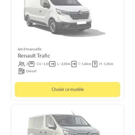
6m3 manuelle
Renault Trafic
3
CU : 1,1t
L : 2,30 m
l : 1,64 m
H : 1,30 m
Diesel
Choisir ce modèle