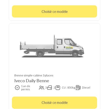
Choisir ce modèle
Benne simple-cabine 3 places
Iveco Daily Benne
1 an de
3
2
CU : 850 kg
Diesel
permis
Choisir ce modèle