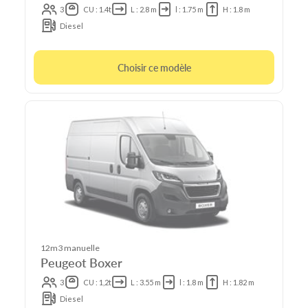
3
CU : 1.4t
L : 2.8 m
l : 1.75 m
H : 1.8 m
Diesel
Choisir ce modèle
12m3 manuelle
Peugeot Boxer
3
CU : 1,2t
L : 3.55 m
l : 1.8 m
H : 1.82 m
Diesel