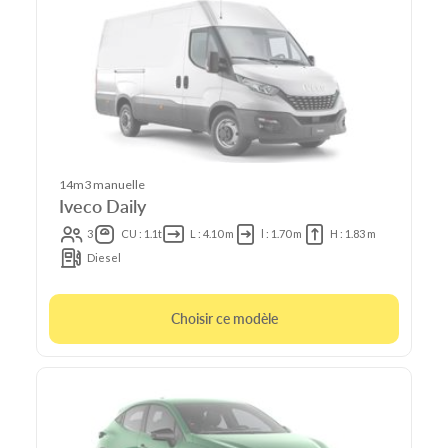
14m3 manuelle
Iveco Daily
3
CU : 1.1t
L : 4.10 m
l : 1.70 m
H : 1.83 m
Diesel
Choisir ce modèle