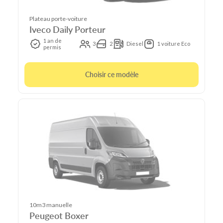
Plateau porte-voiture
Iveco Daily Porteur
1 an de
3
2
Diesel
1 voiture Eco
permis
Choisir ce modèle
10m3 manuelle
Peugeot Boxer