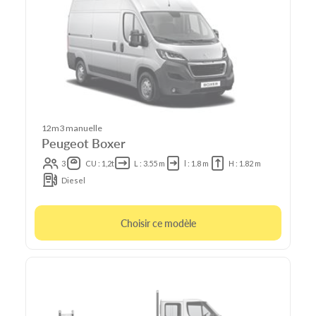
12m3 manuelle
Peugeot Boxer
3
CU : 1,2t
L : 3.55 m
l : 1.8 m
H : 1.82 m
Diesel
Choisir ce modèle