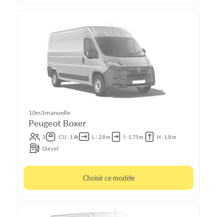
10m3 manuelle
Peugeot Boxer
3
CU : 1.4t
L : 2.8 m
l : 1.75 m
H : 1.8 m
Diesel
Choisir ce modèle