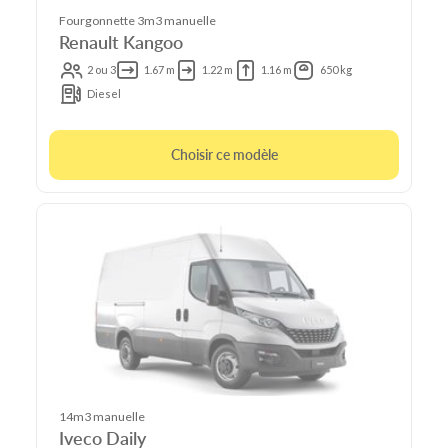
Fourgonnette 3m3 manuelle
Renault Kangoo
2 ou 3
1.67 m
1.22 m
1.16 m
650 kg
Diesel
Choisir ce modèle
14m3 manuelle
Iveco Daily