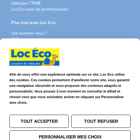
Véhicules TPMR
Loc Eco pour les professionnels
Plus loin avec Loc Eco
Qui sommes-nous ?
FAQ
Contact WhatsApp
Nous recrutons
Avis Clients
Légal
Afin de vous offrir une expérience optimale sur ce site, Loc Eco utilise
des cookies. Ces cookies permettent d’améliorer notre site, vous garantir
Franchises & Assurances
une navigation sécurisée et vous proposer des contenus adaptés et
Conditions Générales
personnalisés. Vous pouvez à tout moment en consulter le détail et
Données personnelles
choisir ceux que vous souhaitez activer en cliquant sur Personnaliser
Mentions Légales
mes choix.
Cookies
TOUT ACCEPTER
TOUT REFUSER
Suivez-nous sur
PERSONNALISER MES CHOIX