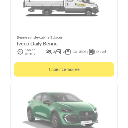
Benne simple-cabine 3 places
Iveco Daily Benne
1 an de
3
2
CU : 850 kg
Diesel
permis
Choisir ce modèle