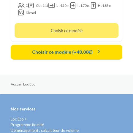
3
CU : 1.1t
L : 4.10 m
l : 1.70 m
H : 1.83 m
Diesel
Choisir ce modèle
Choisir ce modèle (+40,00€)
Accueil Loc Eco
Nos services
Loc Eco +
Programme fidelité
Déménagement : calculateur de volume