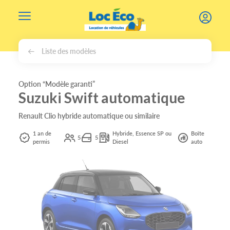
Gérer les cookies
Liste des modèles
Option “Modèle garanti”
Suzuki Swift automatique
Renault Clio hybride automatique ou similaire
1 an de
Hybride, Essence SP ou
Boîte
5
5
permis
Diesel
auto