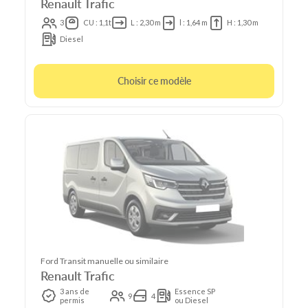
Renault Trafic
3
CU : 1,1t
L : 2,30 m
l : 1,64 m
H : 1,30 m
Diesel
Choisir ce modèle
Ford Transit manuelle ou similaire
Renault Trafic
3 ans de
Essence SP
9
4
permis
ou Diesel