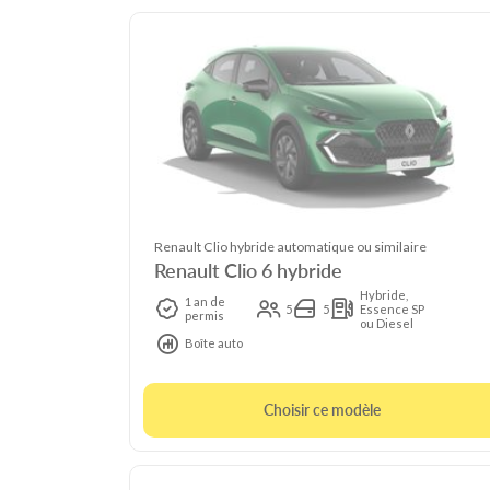
Renault Clio hybride automatique ou similaire
Renault Clio 6 hybride
Hybride,
1 an de
5
5
Essence SP
permis
ou Diesel
Boîte auto
Choisir ce modèle