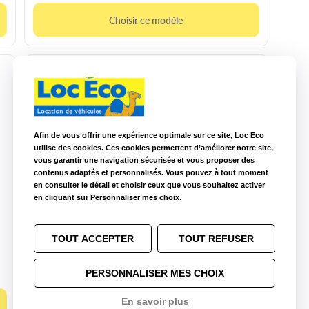
Choisir ce modèle
Afin de vous offrir une expérience optimale sur ce site, Loc Eco
utilise des cookies. Ces cookies permettent d’améliorer notre site,
vous garantir une navigation sécurisée et vous proposer des
contenus adaptés et personnalisés. Vous pouvez à tout moment
en consulter le détail et choisir ceux que vous souhaitez activer
en cliquant sur Personnaliser mes choix.
10m3 manuelle
Peugeot Boxer
TOUT ACCEPTER
TOUT REFUSER
3
CU : 1.4t
L : 2.8 m
l : 1.75 m
H : 1.8 m
Diesel
PERSONNALISER MES CHOIX
En savoir plus
Choisir ce modèle