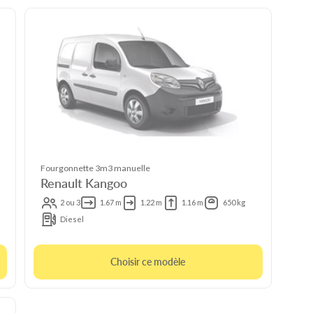
Fourgonnette 3m3 manuelle
Renault Kangoo
2 ou 3
1.67 m
1.22 m
1.16 m
650 kg
Diesel
Choisir ce modèle