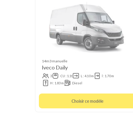
14m3 manuelle
Iveco Daily
3
CU : 1.1t
L : 4.10 m
l : 1.70 m
H : 1.83 m
Diesel
Choisir ce modèle