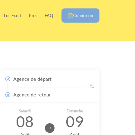
Loc Eco +
Pros
FAQ
Connexion
Agence de départ
Agence de retour
Samedi
Dimanche
08
09
Août
Août