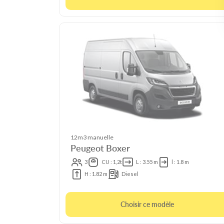
12m3 manuelle
Peugeot Boxer
3
CU : 1,2t
L : 3.55 m
l : 1.8 m
H : 1.82 m
Diesel
Choisir ce modèle