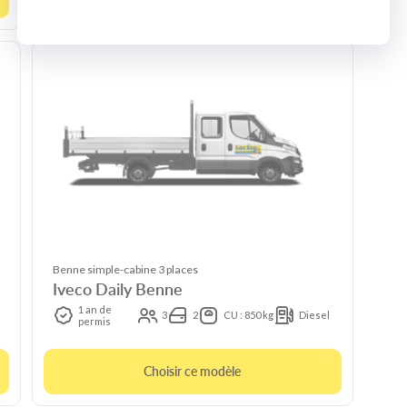
Benne simple-cabine 3 places
Iveco Daily Benne
1 an de
3
2
CU : 850 kg
Diesel
permis
Choisir ce modèle