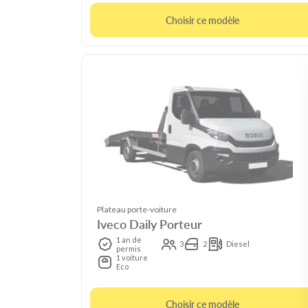
Choisir ce modèle
Plateau porte-voiture
Iveco Daily Porteur
1 an de
3
2
Diesel
permis
1 voiture
Eco
Choisir ce modèle