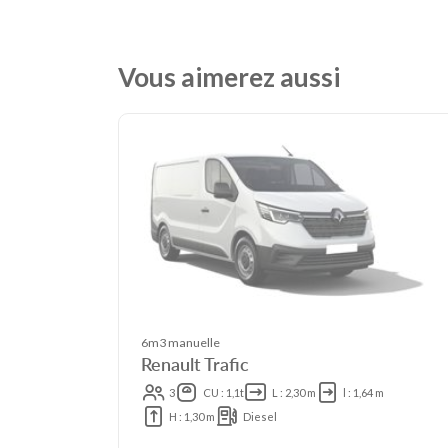
Vous aimerez aussi
6m3 manuelle
Renault Trafic
3
CU : 1,1t
L : 2,30 m
l : 1,64 m
H : 1,30 m
Diesel