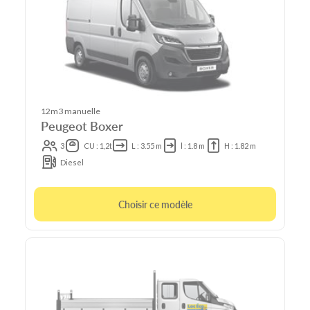
12m3 manuelle
Peugeot Boxer
3
CU : 1,2t
L : 3.55 m
l : 1.8 m
H : 1.82 m
Diesel
Choisir ce modèle