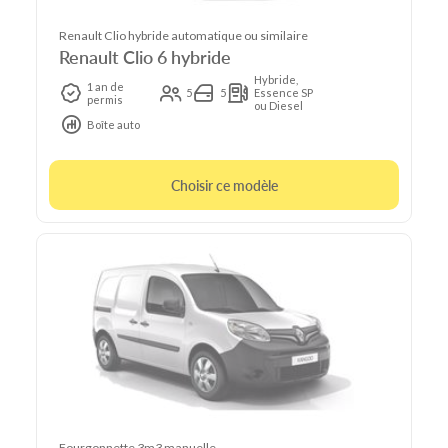
Renault Clio hybride automatique ou similaire
Renault Clio 6 hybride
Hybride,
1 an de
5
5
Essence SP
permis
ou Diesel
Boîte auto
Choisir ce modèle
Fourgonnette 3m3 manuelle