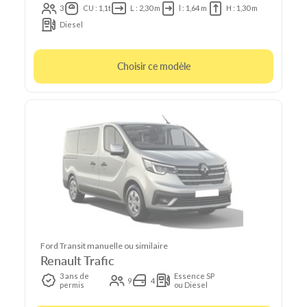
3
CU : 1,1t
L : 2,30 m
l : 1,64 m
H : 1,30 m
Diesel
Choisir ce modèle
Ford Transit manuelle ou similaire
Renault Trafic
3 ans de
Essence SP
9
4
permis
ou Diesel