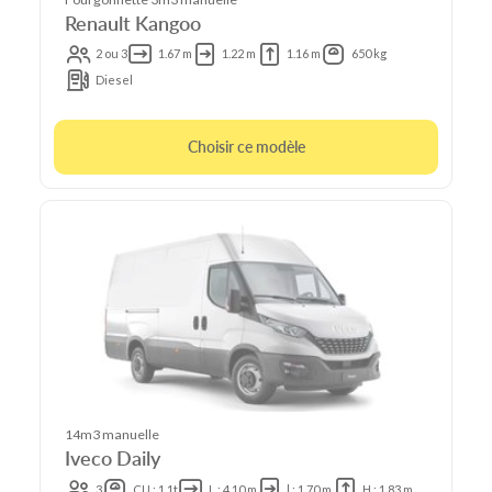
Renault Kangoo
2 ou 3
1.67 m
1.22 m
1.16 m
650 kg
Diesel
Choisir ce modèle
14m3 manuelle
Iveco Daily
3
CU : 1.1t
L : 4.10 m
l : 1.70 m
H : 1.83 m