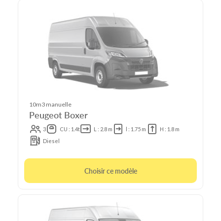
10m3 manuelle
Peugeot Boxer
3
CU : 1.4t
L : 2.8 m
l : 1.75 m
H : 1.8 m
Diesel
Choisir ce modèle