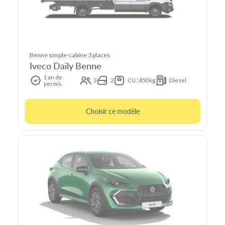
Benne simple-cabine 3 places
Iveco Daily Benne
1 an de
3
2
CU : 850 kg
Diesel
permis
Choisir ce modèle