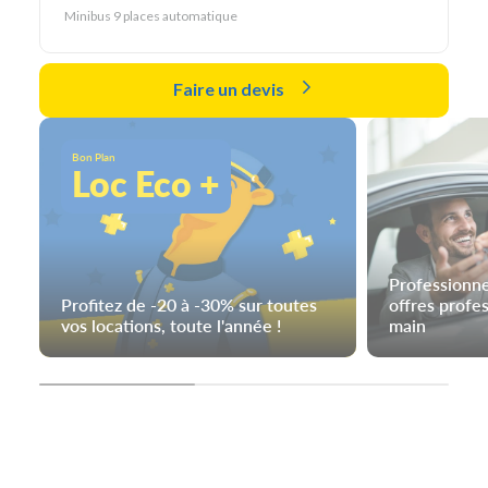
Minibus 9 places automatique
Faire un devis
Bon Plan
Loc Eco +
Professionne
Profitez de -20 à -30% sur toutes
offres profe
vos locations, toute l'année !
main