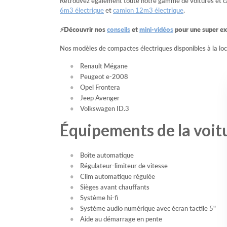
Retrouvez également toute notre gamme de voitures et c
6m3 électrique
et
camion 12m3 électrique
.
⚡Découvrir nos
conseils
et
mini-vidéos
pour une super exp
Nos modèles de compactes électriques disponibles à la loc
Renault Mégane
Peugeot e-2008
Opel Frontera
Jeep Avenger
Volkswagen ID.3
Équipements de la voit
Boîte automatique
Régulateur-limiteur de vitesse
Clim automatique régulée
Sièges avant chauffants
Système hi-fi
Système audio numérique avec écran tactile 5"
Aide au démarrage en pente