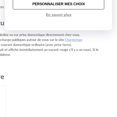
PERSONNALISER MES CHOIX
es latérales arrières
En savoir plus
le électrique ?
 dédiée ou sur prise domestique directement chez vous.
echarge publiques autour de vous sur le site
Chargemap
e courant domestique ordinaire (avec prise terre).
cuit et affiche immédiatement un voyant rouge s'il y a un souci. Si le
roblème.
re