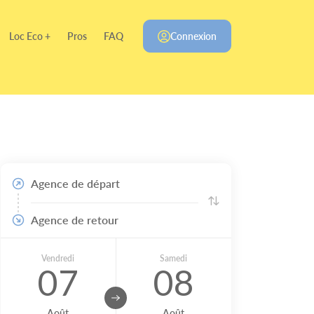
Loc Eco +
Pros
FAQ
Connexion
Agence de départ
Agence de retour
Vendredi
Samedi
07
08
Août
Août