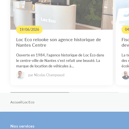
19/06/2026
04
Loc Eco relooke son agence historique de
Fis
Nantes Centre
dev
Ouverte en 1984, l’agence historique de Loc Eco dans
La t
le centre-ville de Nantes s’est refait une beauté. La
des 
marque de location de véhicules à...
écolo
par Nicolas Champeaud
Accueil Loc Eco
Nos services