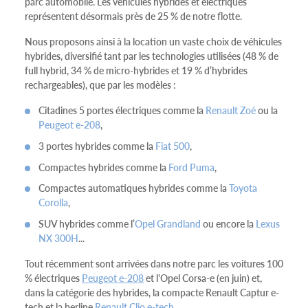
parc automobile. Les véhicules hybrides et électriques
représentent désormais près de 25 % de notre flotte.
Nous proposons ainsi à la location un vaste choix de véhicules
hybrides, diversifié tant par les technologies utilisées (48 % de
full hybrid, 34 % de micro-hybrides et 19 % d’hybrides
rechargeables), que par les modèles :
Citadines 5 portes électriques comme la
Renault Zoé
ou la
Peugeot e-208
,
3 portes hybrides comme la
Fiat 500
,
Compactes hybrides comme la
Ford Puma
,
Compactes automatiques hybrides comme la
Toyota
Corolla
,
SUV hybrides comme l’
Opel Grandland
ou encore la
Lexus
NX 300H
...
Tout récemment sont arrivées dans notre parc les voitures 100
% électriques
Peugeot e-208
et l'Opel Corsa-e (en juin) et,
dans la catégorie des hybrides, la compacte Renault Captur e-
tech et la berline
Renault Clio e-tech
.