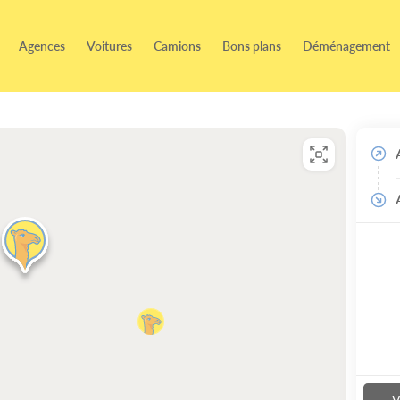
Agences
Voitures
Camions
Bons plans
Déménagement
V