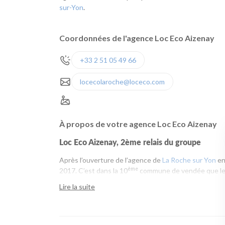
sur-Yon
.
Coordonnées de l'agence Loc Eco Aizenay
+33 2 51 05 49 66
locecolaroche@loceco.com
À propos de votre agence Loc Eco Aizenay
Loc Eco Aizenay, 2ème relais du groupe
Après l’ouverture de l’agence de
La Roche sur Yon
en
ème
2017. C’est dans la 10
commune de vendée que le d
ème
garage Citroën Auto JC 85 devient le 2
relais Loc
Lire la suite
Que ce soit pour une
petite voiture économique
, un
Jouin vous accueillent en pays yonnais pour vos locat