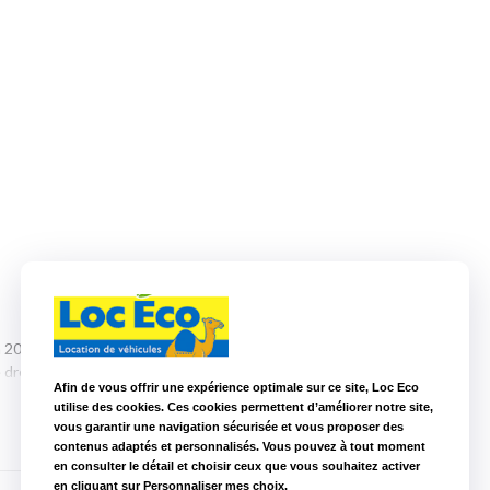
 2000, Loc Eco ® a choisi d’étendre sa toile vendéenne en
romadaire a posé ses valises. Situé au cœur d’Aizenay, le
Afin de vous offrir une expérience optimale sur ce site, Loc Eco
 Eco ® après
La Chapelle Basse-Mer
.
utilise des cookies. Ces cookies permettent d’améliorer notre site,
vous garantir une navigation sécurisée et vous proposer des
monospace
ou un
camion de déménagement
, Chloé et Charles
contenus adaptés et personnalisés. Vous pouvez à tout moment
ions de voitures et camions, toujours à prix Loc Eco !
en consulter le détail et choisir ceux que vous souhaitez activer
en cliquant sur Personnaliser mes choix.