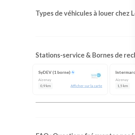
Types de véhicules à louer chez 
Stations-service & Bornes de rec
SyDEV (1 borne)
Intermar
Aizenay
Aizenay
0,9 km
Afficher sur la carte
1,5 km