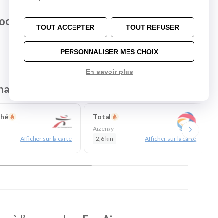
Loc Eco Aizenay
TOUT ACCEPTER
TOUT REFUSER
PERSONNALISER MES CHOIX
En savoir plus
harge à proximité
ché
Total
Aizenay
Afficher sur la carte
2,6 km
Afficher sur la carte