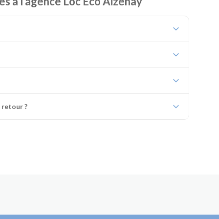
es à l’agence Loc Eco Aizenay
 retour ?