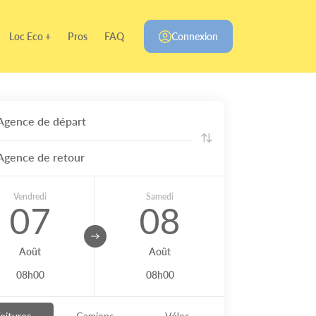
Loc Eco +
Pros
FAQ
Connexion
Agence de départ
Agence de retour
Vendredi
Samedi
07
08
Août
Août
08h00
08h00
oitures
Camions
Vélos