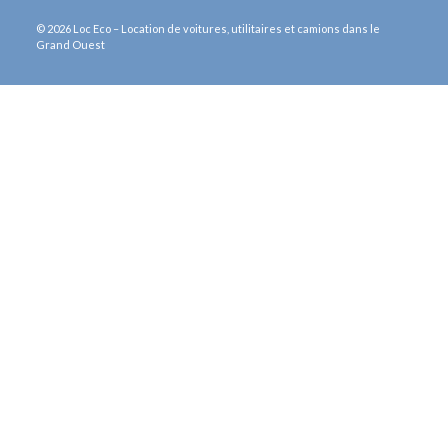
© 2026 Loc Eco – Location de voitures, utilitaires et camions dans le
Grand Ouest