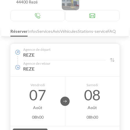
44400 Rezé
Réserver
Infos
Services
Avis
Véhicules
Stations-service
FAQ
Agence de départ
REZE
Agence de retour
REZE
Vendredi
Samedi
07
08
Août
Août
08h00
08h00