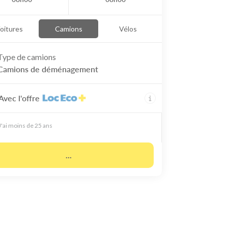
oitures
Camions
Vélos
Type de
camions
Camions de déménagement
Avec l'offre
J'ai moins de 25 ans
...