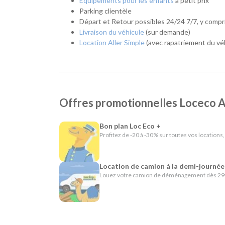
Equipements pour les enfants
à petit prix
encore des modèles électriques, pour répondre 
Parking clientèle
L'esprit Loc Eco
Départ et Retour possibles 24/24 7/7, y compri
Livraison du véhicule
(sur demande)
Depuis plus de 40 ans, Loc Eco propose une location
Location Aller Simple
(avec rapatriement du véh
cette philosophie se traduit par un accompagnement p
pensés pour simplifier votre location : départ et ret
25 km ou encore location en aller simple.
En résumé - Location de voiture à Angoulême
Offres promotionnelles Locec
Lieu de prise en charge :
Angoulême
(à 2 km d
Catégories de voitures :
Citadines
-
Routières
Bon plan Loc Eco +
Catégories d'utilitaires :
Camions de déménag
Profitez de -20 à -30% sur toutes vos locations,
chantier
Location de camion à la demi-journée
Louez votre camion de déménagement dès 29€