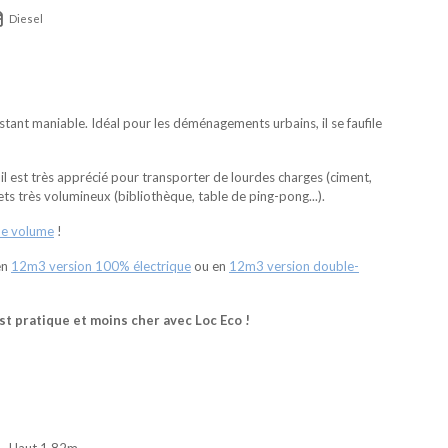
Diesel
ant maniable. Idéal pour les déménagements urbains, il se faufile
il est très apprécié pour transporter de lourdes charges (ciment,
jets très volumineux (bibliothèque, table de ping-pong...).
de volume
!
en
12m3 version 100% électrique
ou en
12m3 version double-
t pratique et moins cher avec Loc Eco !