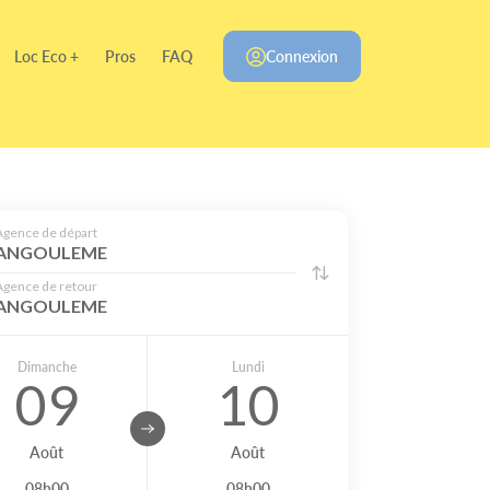
Loc Eco +
Pros
FAQ
Connexion
Agence de départ
ANGOULEME
Agence de retour
ANGOULEME
Dimanche
Lundi
09
10
Août
Août
08h00
08h00