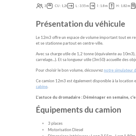
3
CU : 1,2t
L : 3.55 m
l : 1.8 m
H : 1.82 m
Présentation du véhicule
Le 12m3 offre un espace de volume important tout en rest
et se stationne partout en centre-ville.
Avec sa charge utile de 1,2 tonne (équivalente au 10m3), 
carrelage...). Et sa longueur utile (3m50) accueille des ob
Pour choisir le bon volume, découvrez
notre simulateur 
Ce camion 12m3 est également disponible à la location 
cabine
.
L'astuce du dromadaire : Déménager en semaine, c'es
Équipements du camion
3 places
Motorisation Diesel