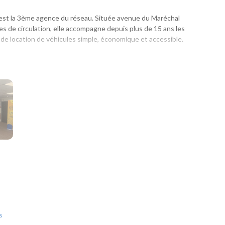
st la 3ème agence du réseau. Située avenue du Maréchal
xes de circulation, elle accompagne depuis plus de 15 ans les
 de location de véhicules simple, économique et accessible.
un départ en vacances, un week-end, un déménagement ou
otre véhicule, notre agence vous propose une solution
ement le centre-ville d'Angoulême ainsi que les communes
tique pour tous vos déplacements.
plète pour répondre à tous les usages :
 du quotidien.
s ou les longs trajets.
éménagement, des travaux ou le transport de matériel.
s
ifiques, les véhicules de chantier, les voitures sans permis ou