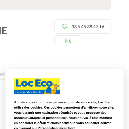
+33 5 45 38 47 16
ME
FAQ
Afin de vous offrir une expérience optimale sur ce site, Loc Eco
utilise des cookies. Ces cookies permettent d’améliorer notre site,
Nos autres agences à proximité
vous garantir une navigation sécurisée et vous proposer des
contenus adaptés et personnalisés. Vous pouvez à tout moment
Loc Eco Poitiers
105,6 km
en consulter le détail et choisir ceux que vous souhaitez activer
en cliquant sur Personnaliser mes choix.
Loc Eco La Roche sur Yon
168,8 km