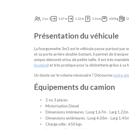
2 ou 3
1.67 m
1.22 m
1.16 m
650 kg
D
Présentation du véhicule
La fourgonnette 3m3 est le véhicule passe-partout par exc
et sa porte arrière double-battant, il permet de transpo
unique démonté et/ou de petite taille. Il est très maniable 
location
) et très pratique pour la déchetterie grâce à sa 
Un doute sur le volume nécessaire ? Découvrez
notre si
Équipements du camion
2 ou 3 places
Motorisation Diesel
Dimensions intérieures : Long 1,67m - Larg 1.22m
Dimensions extérieures : Long 4.03m - Larg 1.45
Charge utile : 650 kgs