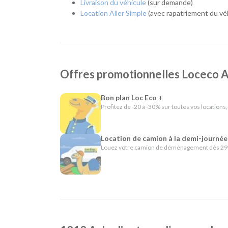
Livraison du véhicule
(sur demande)
Depuis plus de 40 ans, Loc Eco propose une location
Location Aller Simple
(avec rapatriement du véh
cette philosophie se traduit par un accompagnement p
pensés pour simplifier votre location : départ et ret
25 km ou encore location en aller simple.
En résumé - Location de voiture à Angoulême
Offres promotionnelles Locec
Lieu de prise en charge :
Angoulême
(à 2 km d
Catégories de voitures :
Citadines
-
Routières
Bon plan Loc Eco +
Catégories d'utilitaires :
Camions de déménag
Profitez de -20 à -30% sur toutes vos locations,
chantier
Location de camion à la demi-journée
Louez votre camion de déménagement dès 29€