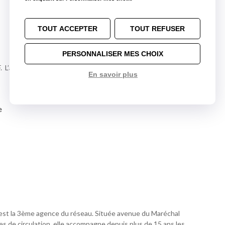
TOUT ACCEPTER
TOUT REFUSER
PERSONNALISER MES CHOIX
F. L’agence se situe à 50 mètres après le RP de la Madeleine,
En savoir plus
e
st la 3ème agence du réseau. Située avenue du Maréchal
xes de circulation, elle accompagne depuis plus de 15 ans les