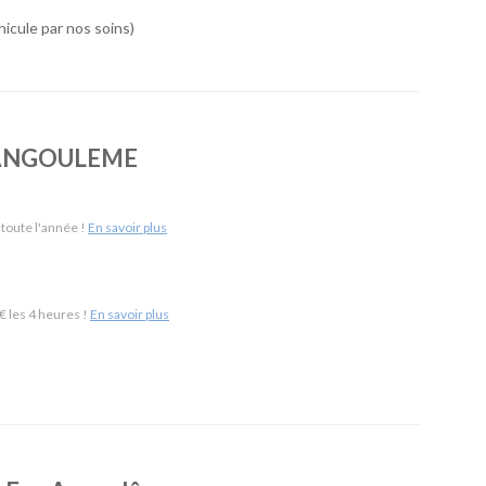
 de véhicules simple, économique et accessible. À Angoulême,
icule par nos soins)
ersonnalisé, un large choix de véhicules et des services
our 24h/24 sur demande, livraison de véhicule dans un rayon de
o ANGOULEME
e Angoulême Gare & 110 km de Poitiers Aéroport)
-
SUV
-
Monospaces et Minibus
-
Cabriolets
ement
-
Frigorifiques
-
Véhicules de société
-
Camions de
 toute l'année !
En savoir plus
 les 4 heures !
En savoir plus