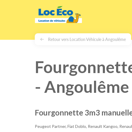
Gérer les cookies
Retour vers Location Véhicule à Angoulême
Fourgonnett
- Angoulême
Fourgonnette 3m3 manuell
Peugeot Partner, Fiat Doblo, Renault Kangoo, Rena