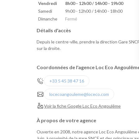
Vendredi
8h00 - 12h00 / 14h00 - 19h00
Samedi
9h00 - 12h00 / 14h00 - 18h00
Dimanche
Fermé
Détails d'accès
Depuis le centre-ville, prendre la direction Gare SNC
sur la droite.
Coordonnées de l'agence Loc Eco Angoulêm
+33 5 45 38 47 16
locecoangouleme@loceco.com
Voir la fiche Google Loc Eco Angoulême
À propos de votre agence
Ouverte en 2008, notre agence Loc Eco Angoulême e
Juin, à proximité de la gare SNCF et des principaux a