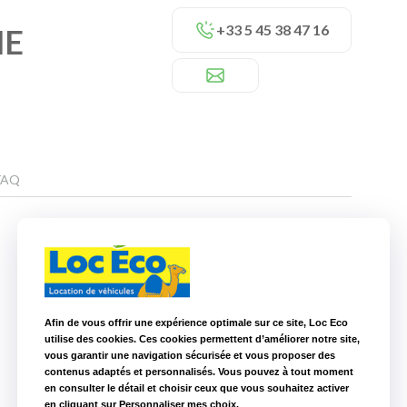
+33 5 45 38 47 16
ME
FAQ
Nos autres agences à proximité
Afin de vous offrir une expérience optimale sur ce site, Loc Eco
Loc Eco Poitiers
105,6 km
utilise des cookies. Ces cookies permettent d’améliorer notre site,
Loc Eco La Roche sur Yon
168,8 km
vous garantir une navigation sécurisée et vous proposer des
contenus adaptés et personnalisés. Vous pouvez à tout moment
en consulter le détail et choisir ceux que vous souhaitez activer
en cliquant sur Personnaliser mes choix.