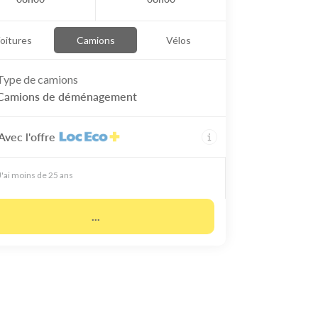
oitures
Camions
Vélos
Type de
camions
Camions de déménagement
Avec l'offre
J'ai moins de 25 ans
...