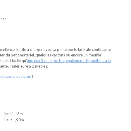
iesel
ellence. Facile à charger avec sa porte porte latérale coulissante
rter du petit matériel, quelques cartons ou encore un meuble
(aussi facile qu'
une éco 3 ou 5 portes, également disponibles à la
hauteur inférieure à 2 mètres.
mulateur de volume
!
 - Haut 1.16m
m - Haut 1,90m