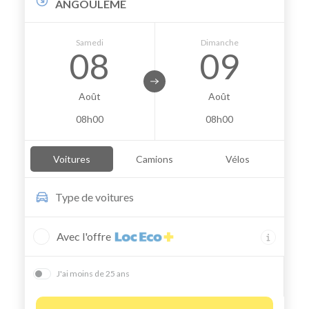
ANGOULEME
Samedi
Dimanche
08
09
Août
Août
08h00
08h00
Voitures
Camions
Vélos
Type de
voitures
Avec l'offre
J'ai moins de 25 ans