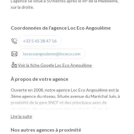
L’agence se situe à 50 mètres après le RP de la Madeleine,
sur la droite.
Coordonnées de l'agence Loc Eco Angoulême
+33 5 45 38 47 16
locecoangouleme@loceco.com
Voir la fiche Google Loc Eco Angoulême
À propos de votre agence
Ouverte en 2008, notre agence Loc Eco Angoulême est la
3ème agence du réseau. Située avenue du Maréchal Juin, à
proximité de la gare SNCF et des principaux axes de
circulation, elle accompagne depuis plus de 15 ans les
particuliers comme les professionnels avec une offre de
Lire la suite
location de véhicules simple, économique et accessible.
Nos autres agences à proximité
Une agence pour tous vos projets