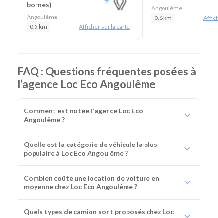
bornes)
Angoulême
Angoulême
0,6 km
Affich
0,5 km
Afficher sur la carte
FAQ : Questions fréquentes posées à
l’agence Loc Eco Angoulême
Comment est notée l'agence Loc Eco
Angoulême ?
Quelle est la catégorie de véhicule la plus
populaire à Loc Eco Angoulême ?
Combien coûte une location de voiture en
moyenne chez Loc Eco Angoulême ?
Quels types de camion sont proposés chez Loc