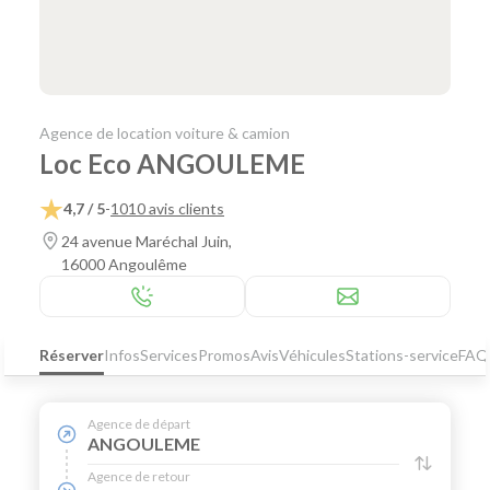
Agence de location voiture & camion
Loc Eco ANGOULEME
4,7 / 5
-
1010 avis clients
24 avenue Maréchal Juin,
16000 Angoulême
Réserver
Infos
Services
Promos
Avis
Véhicules
Stations-service
FAQ
Agence de départ
ANGOULEME
Agence de retour