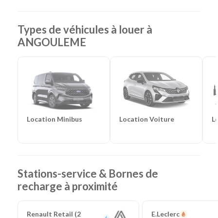
Monospaces et Minibus
-
Cabriolets
Catégories d'utilitaires :
Camions de déménagement
-
Frigorifiques
-
Véhicules de société
-
Camions de
Types de véhicules à louer à
chantier
ANGOULEME
Location Voiture
L
Location Minibus
Stations-service & Bornes de
recharge à proximité
Renault Retail (2
E.Leclerc