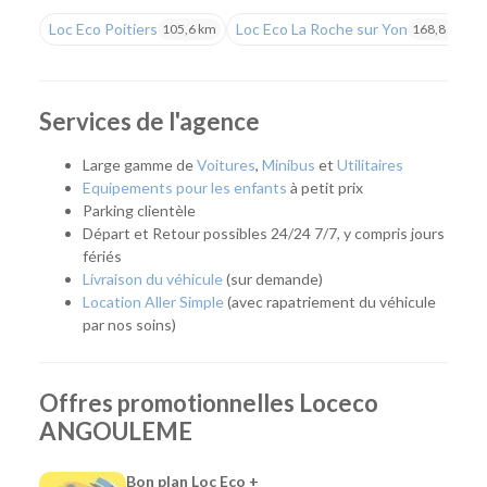
Loc Eco Poitiers
Loc Eco La Roche sur Yon
105,6 km
168,8 km
Que vous prépariez un déplacement professionnel, un
départ en vacances, un week-end, un déménagement ou
que vous ayez besoin de remplacer temporairement votre
véhicule, notre agence vous propose une solution adaptée.
Services de l'agence
Son emplacement permet de rejoindre facilement le centre-
ville d'Angoulême ainsi que les communes environnantes, ce
Large gamme de
Voitures
,
Minibus
et
Utilitaires
qui en fait un point de départ pratique pour tous vos
Equipements pour les enfants
à petit prix
déplacements.
Parking clientèle
Départ et Retour possibles 24/24 7/7, y compris jours
Quel véhicule choisir ?
fériés
Livraison du véhicule
(sur demande)
Notre agence met à votre disposition une flotte complète
Location Aller Simple
(avec rapatriement du véhicule
pour répondre à tous les usages :
par nos soins)
Citadines et compactes pour les déplacements du
quotidien.
Offres promotionnelles Loceco
Routières, SUV et monospaces pour les vacances ou
ANGOULEME
les longs trajets.
Minibus pour voyager en groupe.
Utilitaires de différentes capacités pour un
Bon plan Loc Eco +