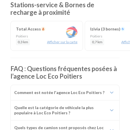
Stations-service & Bornes de
recharge à proximité
Total Access
Izivia (3 bornes)
Poitiers
Poitiers
0,3 km
Afficher sur la carte
0,7 km
Affich
FAQ : Questions fréquentes posées à
l’agence Loc Eco Poitiers
Comment est notée l'agence Loc Eco Poitiers ?
Quelle est la catégorie de véhicule la plus
populaire à Loc Eco Poitiers ?
Quels types de camion sont proposés chez Loc