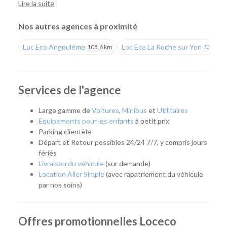
professionnels de louer facilement une voiture ou un
Lire la suite
utilitaire pour tous leurs projets. Vous profitez d'un large
choix de véhicules, de tarifs compétitifs et de l'expertise Loc
Nos autres agences à proximité
Eco.
Loc Eco Angoulême
Loc Eco La Roche sur Yon
105,6 km
134,8 k
Une agence pour tous vos déplacements
Que vous prépariez un déplacement professionnel, un
départ en vacances, un week-end, un déménagement ou
Services de l'agence
que vous ayez besoin de remplacer temporairement votre
véhicule, notre agence vous accompagne avec une solution
Large gamme de
Voitures
,
Minibus
et
Utilitaires
adaptée. Son emplacement facilite également l'accès aux
Equipements pour les enfants
à petit prix
habitants de Poitiers, Chasseneuil-du-Poitou, Buxerolles,
Parking clientèle
Migné-Auxances et des communes voisines.
Départ et Retour possibles 24/24 7/7, y compris jours
fériés
Quel véhicule choisir ?
Livraison du véhicule
(sur demande)
Location Aller Simple
(avec rapatriement du véhicule
Notre agence met à votre disposition une flotte complète
par nos soins)
pour répondre à tous les usages :
Citadines et compactes pour les déplacements du
Offres promotionnelles Loceco
quotidien.