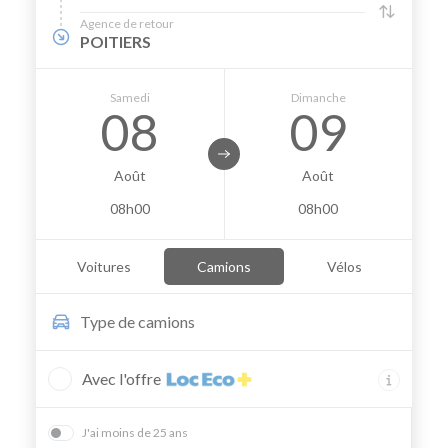
Agence de retour
POITIERS
Samedi
Dimanche
08
09
Août
Août
08h00
08h00
Voitures
Camions
Vélos
Type de
camions
Avec l'offre
J'ai moins de 25 ans