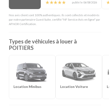
En résumé - Location de voiture à Poitiers
publié le 06/08/2026
Lieu de prise en charge :
Poitiers
(à 3 km de Poitiers
Nos avis client sont 100% authentiques. Ils sont collectés et modérés
Aéroport & 5 km de Poitiers Gare)
par notre partenaire Guest Suite, certifié "NF Service Avis en ligne" par
Catégories de voitures :
Citadines
-
Routières
-
SUV
-
AFNOR Certification.
Monospaces et Minibus
-
Cabriolets
Catégories d'utilitaires :
Camions de déménagement
-
Frigorifiques
-
Véhicules de société
-
Camions de
Types de véhicules à louer à
chantier
POITIERS
Location Voiture
L
Location Minibus