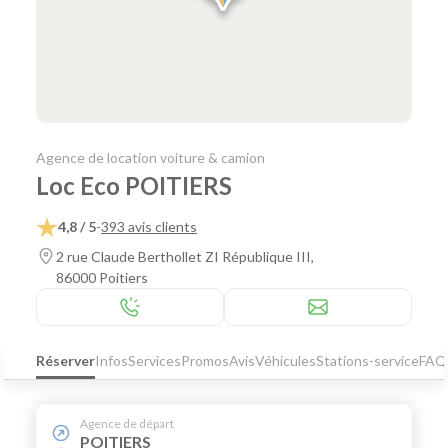
Agence de location voiture & camion
Loc Eco POITIERS
4,8 / 5
-
393 avis clients
2 rue Claude Berthollet ZI République III,
86000 Poitiers
Réserver
Infos
Services
Promos
Avis
Véhicules
Stations-service
FAQ
Agence de départ
POITIERS