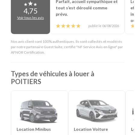
Parfait, accueil sympathique et
Lo
véhicule ou encore la location en aller simple. Vous louez
tout s’est déroulé comme
ef
uniquement le véhicule dont vous avez besoin, pour la durée
4,75
prévu.
in
qui vous convient.
Voir tous les avis
ou
En résumé - Location de voiture à Poitiers
publié le 06/08/2026
Lieu de prise en charge :
Poitiers
(à 3 km de Poitiers
Nos avis client sont 100% authentiques. Ils sont collectés et modérés
Aéroport & 5 km de Poitiers Gare)
par notre partenaire Guest Suite, certifié "NF Service Avis en ligne" par
Catégories de voitures :
Citadines
-
Routières
-
SUV
-
AFNOR Certification.
Monospaces et Minibus
-
Cabriolets
Catégories d'utilitaires :
Camions de déménagement
-
Frigorifiques
-
Véhicules de société
-
Camions de
Types de véhicules à louer à
chantier
POITIERS
Location Voiture
L
Location Minibus