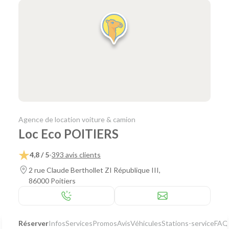
Agence de location voiture & camion
Loc Eco POITIERS
4,8 / 5
-
393 avis clients
2 rue Claude Berthollet ZI République III,
86000 Poitiers
Réserver
Infos
Services
Promos
Avis
Véhicules
Stations-service
FAQ