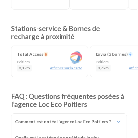
Stations-service & Bornes de
recharge à proximité
Total Access
Izivia (3 bornes)
Poitiers
Poitiers
0,3 km
Afficher sur la carte
0,7 km
Affich
FAQ : Questions fréquentes posées à
l’agence Loc Eco Poitiers
Comment est notée l'agence Loc Eco Poitiers ?
Quelle est la catégorie de véhicule la plus