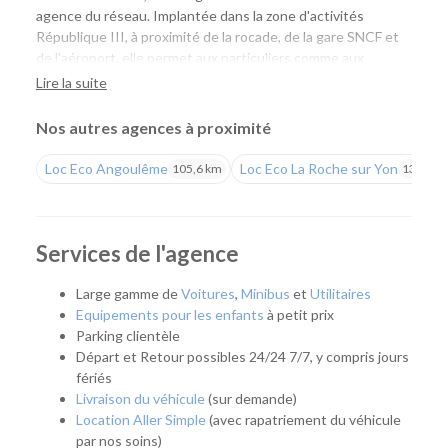
agence du réseau. Implantée dans la zone d'activités
République III, à proximité de la rocade, de la gare SNCF et
de l'aéroport, elle permet aux particuliers comme aux
professionnels de louer facilement une voiture ou un
Lire la suite
utilitaire pour tous leurs projets. Vous profitez d'un large
choix de véhicules, de tarifs compétitifs et de l'expertise Loc
Nos autres agences à proximité
Eco.
Loc Eco Angoulême
Loc Eco La Roche sur Yon
105,6 km
134,8 k
Une agence pour tous vos déplacements
Que vous prépariez un déplacement professionnel, un
départ en vacances, un week-end, un déménagement ou
Services de l'agence
que vous ayez besoin de remplacer temporairement votre
véhicule, notre agence vous accompagne avec une solution
Large gamme de
Voitures
,
Minibus
et
Utilitaires
adaptée. Son emplacement facilite également l'accès aux
Equipements pour les enfants
à petit prix
habitants de Poitiers, Chasseneuil-du-Poitou, Buxerolles,
Parking clientèle
Migné-Auxances et des communes voisines.
Départ et Retour possibles 24/24 7/7, y compris jours
fériés
Quel véhicule choisir ?
Livraison du véhicule
(sur demande)
Location Aller Simple
(avec rapatriement du véhicule
Notre agence met à votre disposition une flotte complète
par nos soins)