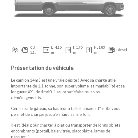
CU :
L : 4.10
l : 1.70
H : 1.83
3
Diesel
1.1t
m
m
m
Présentation du véhicule
Le camion 14m3 est une vraie pépite ! Avec sa charge utile
importante de 1,1 tonne, son super volume, sa maniabilité et sa
longueur XXL de 4m60, il saura satisfaire tous vos
déménagements.
Cerise sur le gâteau, sa hauteur à taille humaine d'1m85 vous
permet de charger jusqu'en haut, sans effort.
Il est idéal pour charger à plat ou transporter de longs objets
encombrants (portail, baie vitrée, placoplâtre, lames de
parquet...).