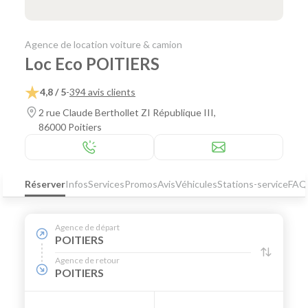
Agence de location voiture & camion
Loc Eco POITIERS
4,8 / 5
-
394 avis clients
2 rue Claude Berthollet ZI République III,
86000 Poitiers
Réserver
Infos
Services
Promos
Avis
Véhicules
Stations-service
FAQ
Agence de départ
POITIERS
Agence de retour
POITIERS