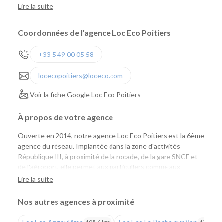
Lire la suite
Coordonnées de l'agence Loc Eco Poitiers
+33 5 49 00 05 58
locecopoitiers@loceco.com
Voir la fiche Google Loc Eco Poitiers
À propos de votre agence
Ouverte en 2014, notre agence Loc Eco Poitiers est la 6ème
agence du réseau. Implantée dans la zone d'activités
République III, à proximité de la rocade, de la gare SNCF et
de l'aéroport, elle permet aux particuliers comme aux
professionnels de louer facilement une voiture ou un
Lire la suite
utilitaire pour tous leurs projets. Vous profitez d'un large
choix de véhicules, de tarifs compétitifs et de l'expertise Loc
Nos autres agences à proximité
Eco.
Loc Eco Angoulême
Loc Eco La Roche sur Yon
105,6 km
134,8 k