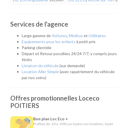
Une agence pour tous vos déplacements
Que vous prépariez un déplacement professionnel, un
départ en vacances, un week-end, un déménagement ou
Services de l'agence
que vous ayez besoin de remplacer temporairement votre
véhicule, notre agence vous accompagne avec une solution
Large gamme de
Voitures
,
Minibus
et
Utilitaires
adaptée. Son emplacement facilite également l'accès aux
Equipements pour les enfants
à petit prix
habitants de Poitiers, Chasseneuil-du-Poitou, Buxerolles,
Parking clientèle
Migné-Auxances et des communes voisines.
Départ et Retour possibles 24/24 7/7, y compris jours
fériés
Quel véhicule choisir ?
Livraison du véhicule
(sur demande)
Location Aller Simple
(avec rapatriement du véhicule
Notre agence met à votre disposition une flotte complète
par nos soins)
pour répondre à tous les usages :
Citadines et compactes pour les déplacements du
Offres promotionnelles Loceco
quotidien.
Routières, SUV et monospaces pour les longs trajets
POITIERS
ou les vacances.
Minibus pour voyager en groupe.
Bon plan Loc Eco +
Utilitaires de différentes capacités pour un
Profitez de -20 à -30% sur toutes vos locations, toute
déménagement, des travaux ou le transport de