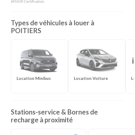
AFNOR Certification.
Monospaces et Minibus
-
Cabriolets
Catégories d'utilitaires :
Camions de déménagement
-
Frigorifiques
-
Véhicules de société
-
Camions de
Types de véhicules à louer à
chantier
POITIERS
Location Voiture
L
Location Minibus
Stations-service & Bornes de
recharge à proximité