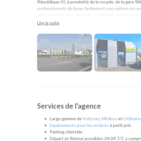
République III, à proximité de la rocade, de la gare S
professionnels de louer facilement une voiture ou un u
choix de véhicules, de tarifs compétitifs et de l'exper
Lire la suite
Une agence pour tous vos déplacements
Que vous prépariez un déplacement professionnel, 
que vous ayez besoin de remplacer temporairement 
solution adaptée. Son emplacement facilite également
Buxerolles, Migné-Auxances et des communes voisin
Quel véhicule choisir ?
Notre agence met à votre disposition une flotte com
Citadines et compactes pour les déplacements
Services de l'agence
Routières, SUV et monospaces pour les longs t
Minibus pour voyager en groupe.
Utilitaires de différentes capacités pour un d
Large gamme de
Voitures
,
Minibus
et
Utilitaire
Véhicules spécifiques, comme les camions frigor
Equipements pour les enfants
à petit prix
électriques, pour répondre à des besoins plus p
Parking clientèle
Départ et Retour possibles 24/24 7/7, y compri