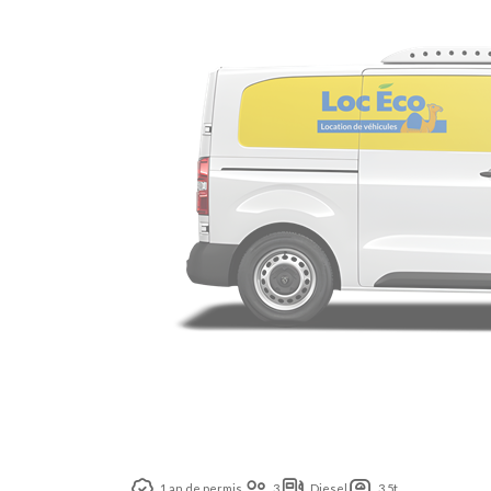
1 an de permis
3
Diesel
3,5t