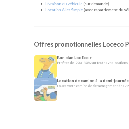
L'esprit Loc Eco
Livraison du véhicule
(sur demande)
Location Aller Simple
(avec rapatriement du véh
Depuis plus de 40 ans, Loc Eco propose une location
de Poitiers partage cette même philosophie en offra
comme le départ et le retour 24h/24 sur demande, la li
louez uniquement le véhicule dont vous avez besoin, 
En résumé - Location de voiture à Poitiers
Offres promotionnelles Loceco 
Lieu de prise en charge :
Poitiers
(à 3 km de Po
Bon plan Loc Eco +
Catégories de voitures :
Citadines
-
Routières
Profitez de -20 à -30% sur toutes vos locations,
Catégories d'utilitaires :
Camions de déménag
chantier
Location de camion à la demi-journée
Louez votre camion de déménagement dès 29€