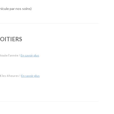
icule par nos soins)
 de véhicules simple, économique et accessible. Notre agence
nt une large gamme de véhicules, des services pratiques
vraison de véhicule ou encore la location en aller simple. Vous
pour la durée qui vous convient.
POITIERS
itiers Aéroport & 5 km de Poitiers Gare)
-
SUV
-
Monospaces et Minibus
-
Cabriolets
 toute l'année !
En savoir plus
ement
-
Frigorifiques
-
Véhicules de société
-
Camions de
 les 4 heures !
En savoir plus