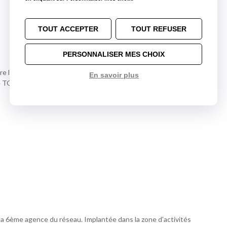
TOUT ACCEPTER
TOUT REFUSER
PERSONNALISER MES CHOIX
 la sortie Z.I. République III, puis prendre la 1ère rue à
En savoir plus
ice TOTAL Access.
la 6ème agence du réseau. Implantée dans la zone d'activités