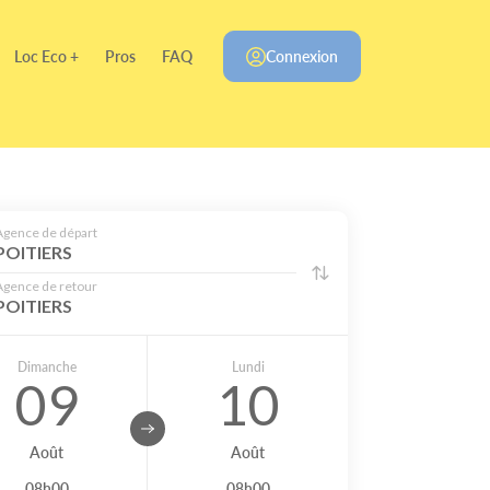
Loc Eco +
Pros
FAQ
Connexion
Agence de départ
POITIERS
Agence de retour
POITIERS
Dimanche
Lundi
09
10
Août
Août
08h00
08h00