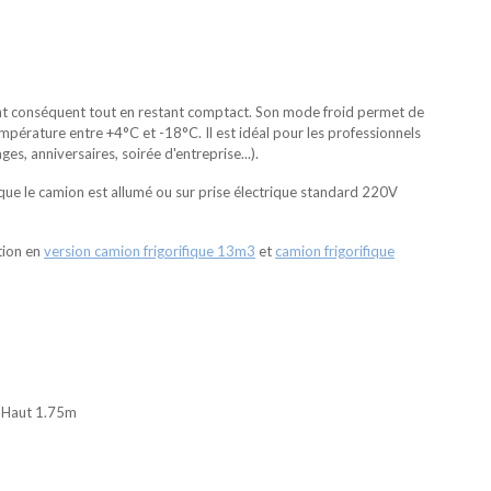
nt conséquent tout en restant comptact. Son mode froid permet de
pérature entre +4°C et -18°C. Il est idéal pour les professionnels
, anniversaires, soirée d'entreprise...).
ue le camion est allumé ou sur prise électrique standard 220V
tion en
version camion frigorifique 13m3
et
camion frigorifique
- Haut 1.75m