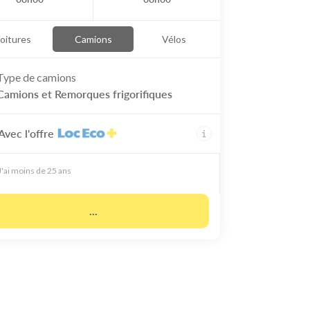
oitures
Camions
Vélos
Type de
camions
Camions et Remorques frigorifiques
Avec l'offre
J'ai moins de 25 ans
...