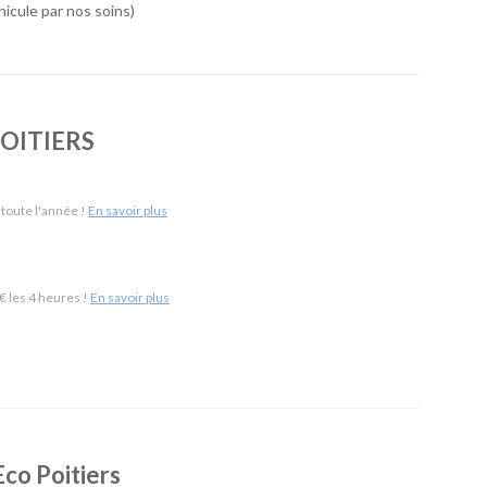
icule par nos soins)
 de véhicules simple, économique et accessible. Notre agence
nt une large gamme de véhicules, des services pratiques
vraison de véhicule ou encore la location en aller simple. Vous
pour la durée qui vous convient.
POITIERS
itiers Aéroport & 5 km de Poitiers Gare)
-
SUV
-
Monospaces et Minibus
-
Cabriolets
 toute l'année !
En savoir plus
ement
-
Frigorifiques
-
Véhicules de société
-
Camions de
 les 4 heures !
En savoir plus
Eco Poitiers