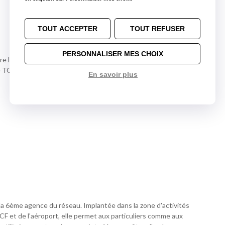
TOUT ACCEPTER
TOUT REFUSER
PERSONNALISER MES CHOIX
 la sortie Z.I. République III, puis prendre la 1ère rue à
ice TOTAL Access.
En savoir plus
la 6ème agence du réseau. Implantée dans la zone d'activités
NCF et de l'aéroport, elle permet aux particuliers comme aux