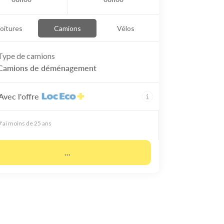
oitures
Camions
Vélos
Type de
camions
Camions de déménagement
Avec l'offre
J'ai moins de 25 ans
...