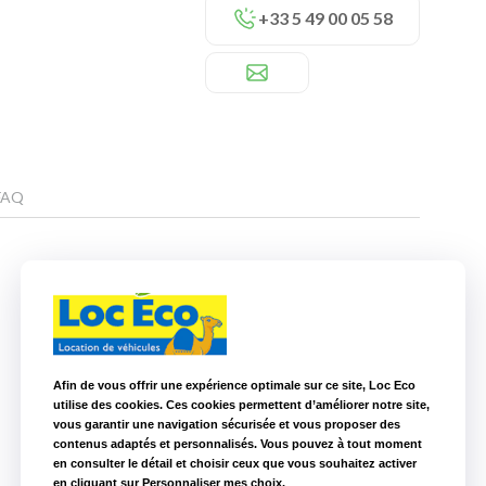
+33 5 49 00 05 58
FAQ
Nos autres agences à proximité
Loc Eco Angoulême
105,6 km
Afin de vous offrir une expérience optimale sur ce site, Loc Eco
Loc Eco La Roche sur Yon
134,8 km
utilise des cookies. Ces cookies permettent d’améliorer notre site,
vous garantir une navigation sécurisée et vous proposer des
contenus adaptés et personnalisés. Vous pouvez à tout moment
en consulter le détail et choisir ceux que vous souhaitez activer
en cliquant sur Personnaliser mes choix.