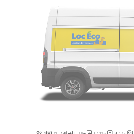
3
CU : 1.4t
L : 2.8 m
l : 1.75 m
H : 1.8 m