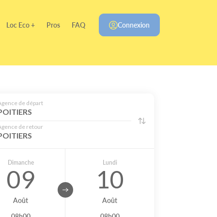
Loc Eco +
Pros
FAQ
Connexion
Agence de départ
POITIERS
Agence de retour
POITIERS
Dimanche
Lundi
09
10
Août
Août
08h00
08h00