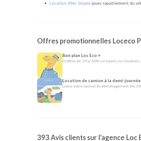
Location Aller Simple
(avec rapatriement du véh
Depuis plus de 40 ans, Loc Eco propose une location
de Poitiers partage cette même philosophie en offra
comme le départ et le retour 24h/24 sur demande, la li
louez uniquement le véhicule dont vous avez besoin, 
En résumé - Location de voiture à Poitiers
Offres promotionnelles Loceco 
Lieu de prise en charge :
Poitiers
(à 3 km de Po
Bon plan Loc Eco +
Catégories de voitures :
Citadines
-
Routières
Profitez de -20 à -30% sur toutes vos locations,
Catégories d'utilitaires :
Camions de déménag
chantier
Location de camion à la demi-journée
Louez votre camion de déménagement dès 29€
393 Avis clients sur l’agence Loc 