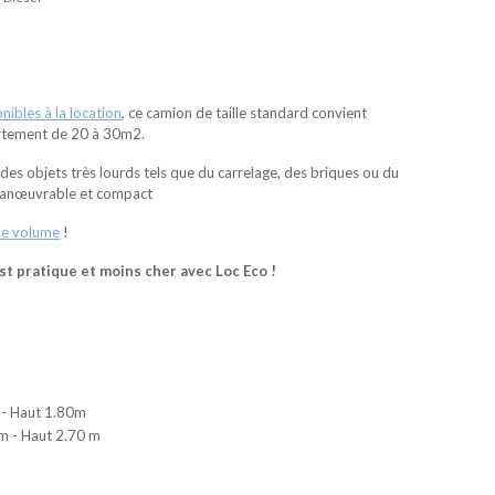
ibles à la location
, ce camion de taille standard convient
artement de 20 à 30m2.
des objets très lourds tels que du carrelage, des briques ou du
 manœuvrable et compact
de volume
!
t pratique et moins cher avec Loc Eco !
 - Haut 1.80m
 m - Haut 2.70 m