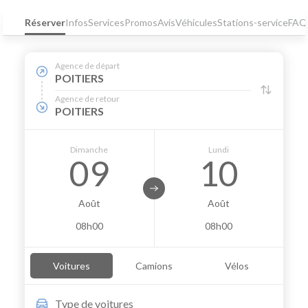
Réserver
Infos
Services
Promos
Avis
Véhicules
Stations-service
FAQ
Agence de départ
POITIERS
Agence de retour
POITIERS
Dimanche
Lundi
09
10
Août
Août
08h00
08h00
Voitures
Camions
Vélos
Type de
voitures