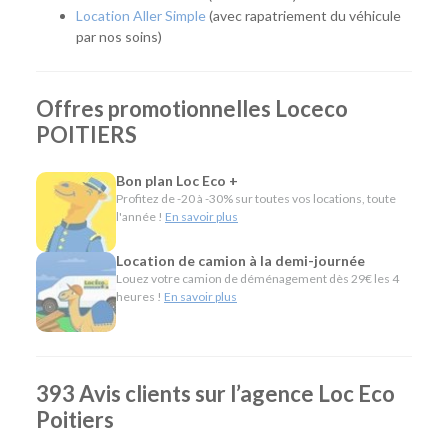
Location Aller Simple
(avec rapatriement du véhicule
Notre agence met à votre disposition une flotte complète
par nos soins)
pour répondre à tous les usages :
Citadines et compactes pour les déplacements du
Offres promotionnelles Loceco
quotidien.
Routières, SUV et monospaces pour les longs trajets
POITIERS
ou les vacances.
Minibus pour voyager en groupe.
Bon plan Loc Eco +
Utilitaires de différentes capacités pour un
Profitez de -20 à -30% sur toutes vos locations, toute
déménagement, des travaux ou le transport de
l'année !
En savoir plus
matériel.
Véhicules spécifiques, comme les camions
Location de camion à la demi-journée
frigorifiques, les véhicules de chantier ou les
Louez votre camion de déménagement dès 29€ les 4
véhicules électriques, pour répondre à des besoins
heures !
En savoir plus
plus particuliers.
L'esprit Loc Eco
393 Avis clients sur l’agence Loc Eco
Depuis plus de 40 ans, Loc Eco propose une location de
Poitiers
véhicules simple, économique et accessible. Notre agence
de Poitiers partage cette même philosophie en offrant une