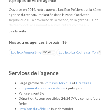
À propos de votre agence
Ouverte en 2014, notre agence Loc Eco Poitiers est la 6ème
agence du réseau. Implantée dans la zone d'activités
République III, à proximité de la rocade, de la gare SNCF et
de l'aéroport, elle permet aux particuliers comme aux
professionnels de louer facilement une voiture ou un
Lire la suite
utilitaire pour tous leurs projets. Vous profitez d'un large
choix de véhicules, de tarifs compétitifs et de l'expertise Loc
Nos autres agences à proximité
Eco.
Loc Eco Angoulême
Loc Eco La Roche sur Yon
105,6 km
134,8 k
Une agence pour tous vos déplacements
Que vous prépariez un déplacement professionnel, un
départ en vacances, un week-end, un déménagement ou
Services de l'agence
que vous ayez besoin de remplacer temporairement votre
véhicule, notre agence vous accompagne avec une solution
Large gamme de
Voitures
,
Minibus
et
Utilitaires
adaptée. Son emplacement facilite également l'accès aux
Equipements pour les enfants
à petit prix
habitants de Poitiers, Chasseneuil-du-Poitou, Buxerolles,
Parking clientèle
Migné-Auxances et des communes voisines.
Départ et Retour possibles 24/24 7/7, y compris jours
fériés
Quel véhicule choisir ?
Livraison du véhicule
(sur demande)