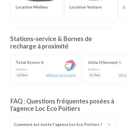
Location Voiture
L
Location Minibus
Stations-service & Bornes de
recharge à proximité
Total Access
Izivia (3 bornes)
Poitiers
Poitiers
0,3 km
Afficher sur la carte
0,7 km
Affich
FAQ : Questions fréquentes posées à
l’agence Loc Eco Poitiers
Comment est notée l'agence Loc Eco Poitiers ?