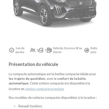
1 an de
Hybride, Essence SP ou
Boîte
5
5
permis
Diesel
auto
Présentation du véhicule
La compacte automatique est la berline compacte idéale pour
les trajets du quotidien
, avec le
confort de la boîte
automatique
. Cette voiture compacte est disponible à la
location en
version compacte premium
.
Nos modèles de voitures compactes disponibles à la location :
Renault Symbioz