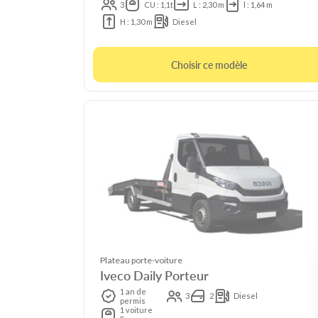
3
CU : 1,1t
L : 2,30 m
l : 1,64 m
H : 1,30 m
Diesel
Choisir ce modèle
Plateau porte-voiture
Iveco Daily Porteur
1 an de
3
2
Diesel
permis
1 voiture