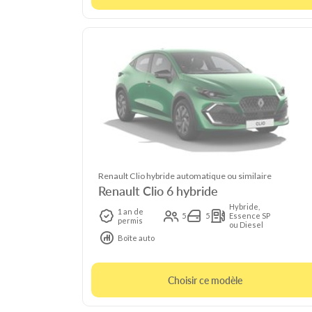
Renault Clio hybride automatique ou similaire
Renault Clio 6 hybride
Hybride,
1 an de
5
5
Essence SP
permis
ou Diesel
Boîte auto
Choisir ce modèle