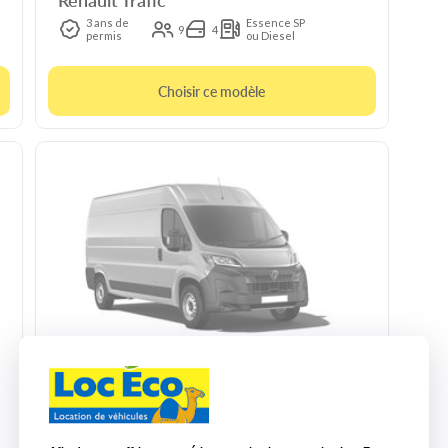
3 ans de
Essence SP
9
4
permis
ou Diesel
Choisir ce modèle
10m3 manuelle
Peugeot Boxer
3
CU : 1.4t
L : 2.8 m
l : 1.75 m
H : 1.8 m
Diesel