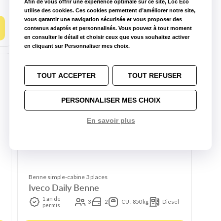
Afin de vous offrir une expérience optimale sur ce site, Loc Eco
utilise des cookies. Ces cookies permettent d’améliorer notre site,
vous garantir une navigation sécurisée et vous proposer des
Choisir ce modèle
contenus adaptés et personnalisés. Vous pouvez à tout moment
en consulter le détail et choisir ceux que vous souhaitez activer
en cliquant sur Personnaliser mes choix.
TOUT ACCEPTER
TOUT REFUSER
PERSONNALISER MES CHOIX
En savoir plus
Benne simple-cabine 3 places
Iveco Daily Benne
1 an de
3
2
CU : 850 kg
Diesel
permis