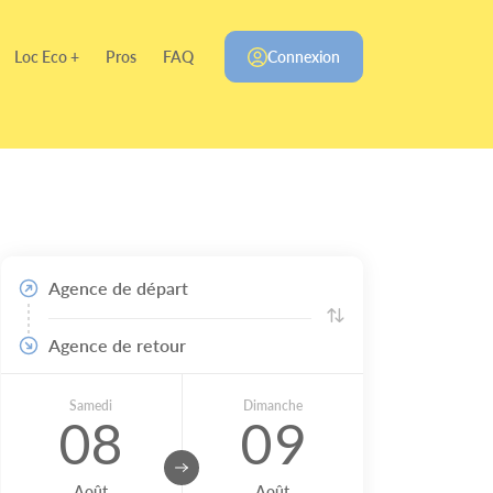
Loc Eco +
Pros
FAQ
Connexion
Agence de départ
Agence de retour
Samedi
Dimanche
08
09
Août
Août