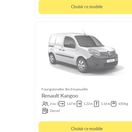
Choisir ce modèle
Fourgonnette 3m3 manuelle
Renault Kangoo
2 ou 3
1.67 m
1.22 m
1.16 m
650 kg
Diesel
Choisir ce modèle