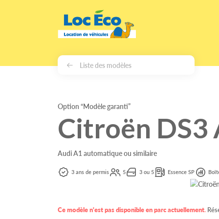
Gérer les cookies
Liste des modèles
Option “Modèle garanti”
Citroën DS3
Audi A1 automatique ou similaire
3 ans de permis
5
3 ou 5
Essence SP
Boît
Ce modèle n'est pas disponible en parc actuellement
.
Rése