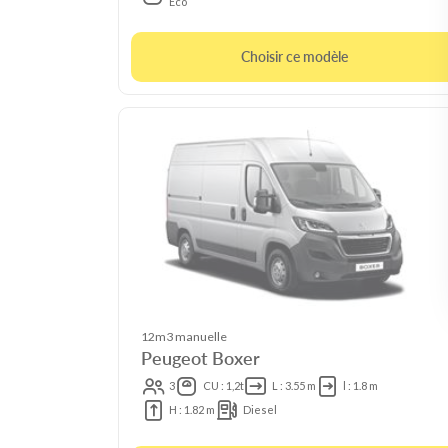
Eco
Choisir ce modèle
12m3 manuelle
Peugeot Boxer
3
CU : 1,2t
L : 3.55 m
l : 1.8 m
H : 1.82 m
Diesel