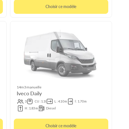
Choisir ce modèle
14m3 manuelle
Iveco Daily
3
CU : 1.1t
L : 4.10 m
l : 1.70 m
H : 1.83 m
Diesel
Choisir ce modèle