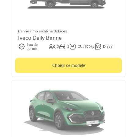
Benne simple-cabine 3 places
Iveco Daily Benne
1 an de
3
2
CU : 850 kg
Diesel
permis
Choisir ce modèle