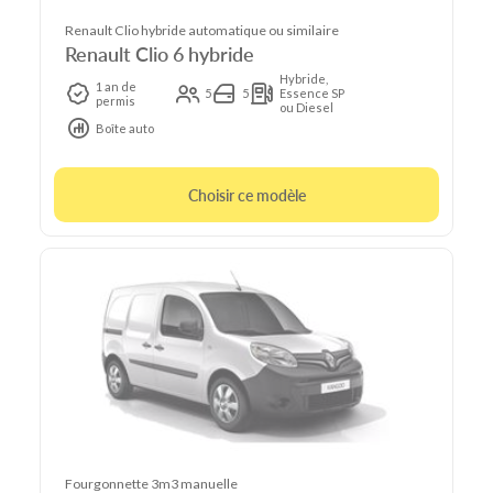
Renault Clio hybride automatique ou similaire
Renault Clio 6 hybride
Hybride,
1 an de
5
5
Essence SP
permis
ou Diesel
Boîte auto
Choisir ce modèle
Fourgonnette 3m3 manuelle