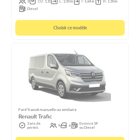
3
CU : 1,1t
L : 2,30 m
l : 1,64 m
H : 1,30 m
Diesel
Choisir ce modèle
Ford Transit manuelle ou similaire
Renault Trafic
3 ans de
Essence SP
9
4
permis
ou Diesel