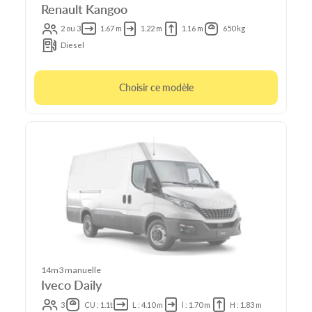
Renault Kangoo
2 ou 3
1.67 m
1.22 m
1.16 m
650 kg
Diesel
Choisir ce modèle
14m3 manuelle
Iveco Daily
3
CU : 1.1t
L : 4.10 m
l : 1.70 m
H : 1.83 m