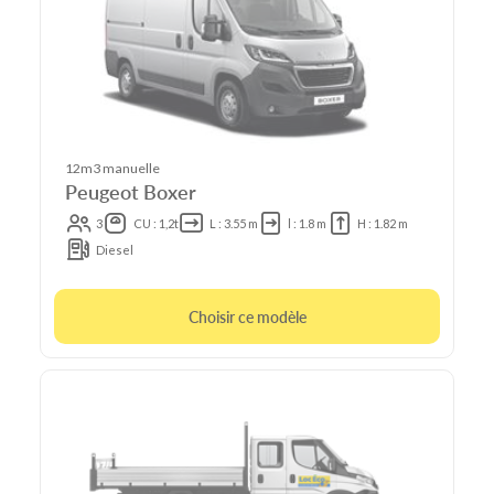
12m3 manuelle
Peugeot Boxer
3
CU : 1,2t
L : 3.55 m
l : 1.8 m
H : 1.82 m
Diesel
Choisir ce modèle