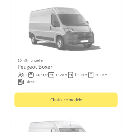
10m3 manuelle
Peugeot Boxer
3
CU : 1.4t
L : 2.8 m
l : 1.75 m
H : 1.8 m
Diesel
Choisir ce modèle