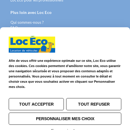
Loc Eco pour les professionnels
Plus loin avec Loc Eco
Qui sommes-nous ?
FAQ
Contact WhatsApp
Nous recrutons
Avis Clients
Légal
Afin de vous offrir une expérience optimale sur ce site, Loc Eco utilise
des cookies. Ces cookies permettent d’améliorer notre site, vous garantir
Franchises & Assurances
une navigation sécurisée et vous proposer des contenus adaptés et
Conditions Générales
personnalisés. Vous pouvez à tout moment en consulter le détail et
Données personnelles
choisir ceux que vous souhaitez activer en cliquant sur Personnaliser
Mentions Légales
mes choix.
Cookies
TOUT ACCEPTER
TOUT REFUSER
Suivez-nous sur
PERSONNALISER MES CHOIX